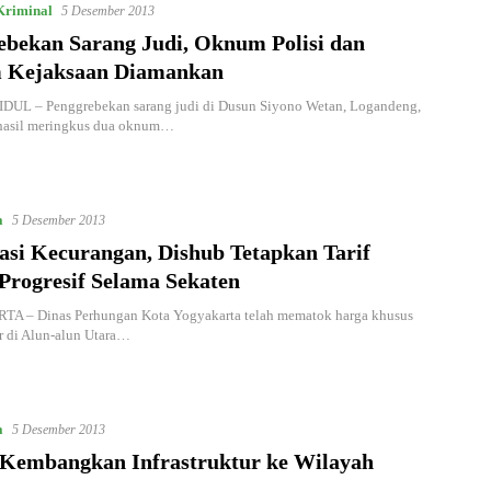
riminal
5 Desember 2013
ebekan Sarang Judi, Oknum Polisi dan
 Kejaksaan Diamankan
L – Penggrebekan sarang judi di Dusun Siyono Wetan, Logandeng,
rhasil meringkus dua oknum…
a
5 Desember 2013
asi Kecurangan, Dishub Tetapkan Tarif
Progresif Selama Sekaten
 – Dinas Perhungan Kota Yogyakarta telah mematok harga khusus
r di Alun-alun Utara…
a
5 Desember 2013
 Kembangkan Infrastruktur ke Wilayah