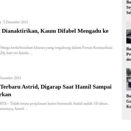
Ba
Se
Se
a
5 Desember 2013
 Dianaktirikan, Kaum Difabel Mengadu ke
arga berkebutuhan khusus yang tergabung dalam Forum Komunikasi
Ba
KD), hari ini Kamis…
Pe
de
Ev
Ma
Desember 2013
Terbaru Astrid, Digarap Saat Hamil Sampai
rkan
Ba
Ga
– Tidak terasa perjalanan karier bermusik Astrid sudah 10 tahun.
Ku
ariernya, Astrid…
Pe
Ke