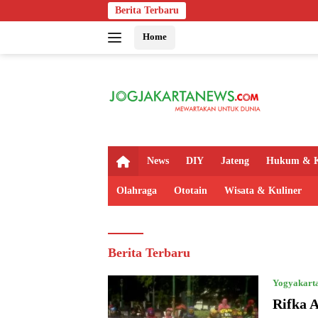
Langsung
Berita Terbaru
ke
Home
konten
H
News
DIY
Jateng
Hukum & K
o
m
Olahraga
Ototain
Wisata & Kuliner
e
Jogjakartanews
Berita Terbaru
Yogyakart
Rifka 