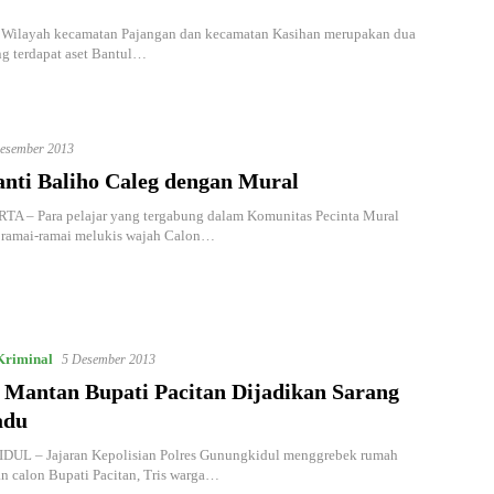
ilayah kecamatan Pajangan dan kecamatan Kasihan merupakan dua
g terdapat aset Bantul…
esember 2013
nti Baliho Caleg dengan Mural
 – Para pelajar yang tergabung dalam Komunitas Pecinta Mural
 ramai-ramai melukis wajah Calon…
riminal
5 Desember 2013
Mantan Bupati Pacitan Dijadikan Sarang
adu
L – Jajaran Kepolisian Polres Gunungkidul menggrebek rumah
n calon Bupati Pacitan, Tris warga…