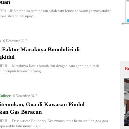
puan
 – Rifka Annisa merupakan salah satu lembaga swadaya masyarakat
 konsisten dalam upaya…
a
6 Desember 2013
t Faktor Maraknya Bunuhdiri di
kidul
L – Maraknya Kasus bunuh diri dengan cara gantung diri di
B
ul menjadi fenomena yang…
uliner
6 Desember 2013
itemukan, Goa di Kawasan Pindul
kan Gas Beracun
L – Desa wisata Bejiharjo, Kecamatan terus bermunculan goa-goa
rapa waktu lalu muncul goa…