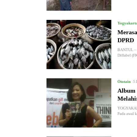
Yogyakart
Merasa
DPRD
BANTUL – W
Diffabel (F
Ototain
5 
Album 
Melahi
YOGYAKARTA 
Pada awal k