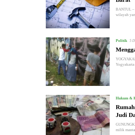
BANTUL – W
wilayah yan
Politik
5 D
Mengga
YOGYAKARTA
Yogyakarta
Hukum & K
Rumah 
Judi D
GUNUNGKIDU
milik manta