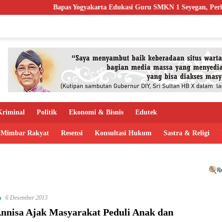
Bapas Yogyakarta Edukasi Guru SMKN 1 Seyegan, Perkuat Buday
riminal
Politik
Ekonomi & Bisnis
Edutek
Mimbar Rakyat
Resensi
Konsultasi Hukum
Sastra & Religi
a
6 Desember 2013
Annisa Ajak Masyarakat Peduli Anak dan