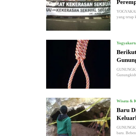
Perem
YOGYAKARTA
yang tetap
Yogyakart
Beriku
Gunung
GUNUNGKIDU
Gunungkid
Wisata & K
Baru D
Keluar
GUNUNGKIDU
baru. Bebe