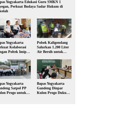
pas Yogyakarta Edukasi Guru SMKN 1
yegan, Perkuat Budaya Sadar Hukum di
kolah
pas Yogyakarta
Polsek Kaligondang
rkuat Kolaborasi
Salurkan 1.200 Liter
ngan Poltek Imipas,
Air Bersih untuk
aluasi Program
Warga Terdampak
gang Taruna
Kekeringan di
Purbalingga
pas Yogyakarta
Bapas Yogyakarta
ndeng Satpol PP
Gandeng Dinpar
lon Progo untuk
Kulon Progo Dukung
laksanaan Pidana
Implementasi Pidana
rja Sosial
Kerja Sosial dalam
KUHP Baru