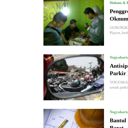
Hukum & K
Penggr
Oknum
GUNUNGKIDU
Playen, be
Yogyakart
Antisip
Parkir 
YOGYAKARTA
untuk parki
Yogyakart
Bantul
Barat