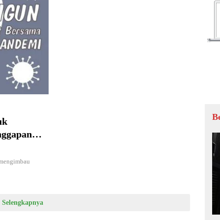
B
uk
nggapan
 mengimbau
Selengkapnya