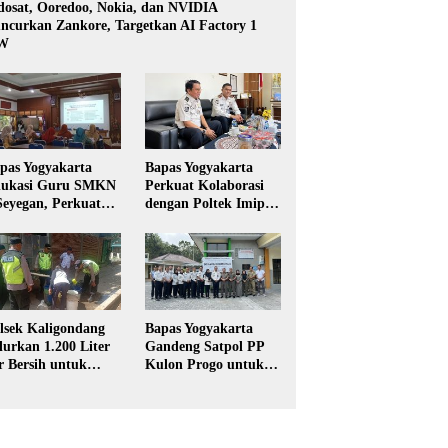
dosat, Ooredoo, Nokia, dan NVIDIA
ncurkan Zankore, Targetkan AI Factory 1
W
pas Yogyakarta
Bapas Yogyakarta
ukasi Guru SMKN
Perkuat Kolaborasi
Seyegan, Perkuat
dengan Poltek Imipas,
daya Sadar
Evaluasi Program
kum di Sekolah
Magang Taruna
lsek Kaligondang
Bapas Yogyakarta
lurkan 1.200 Liter
Gandeng Satpol PP
r Bersih untuk
Kulon Progo untuk
rga Terdampak
Pelaksanaan Pidana
keringan di
Kerja Sosial
rbalingga