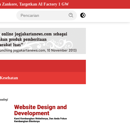
re, Targetkan AI Factory 1 GW
Bapas Yogyakarta Edukasi Gu
Kesehatan