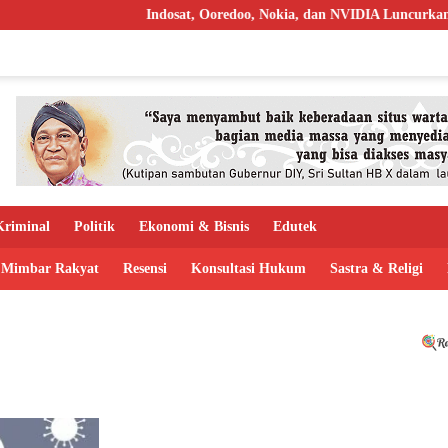
Indosat, Ooredoo, Nokia, dan NVIDIA Luncurkan Zanko
riminal
Politik
Ekonomi & Bisnis
Edutek
Mimbar Rakyat
Resensi
Konsultasi Hukum
Sastra & Religi