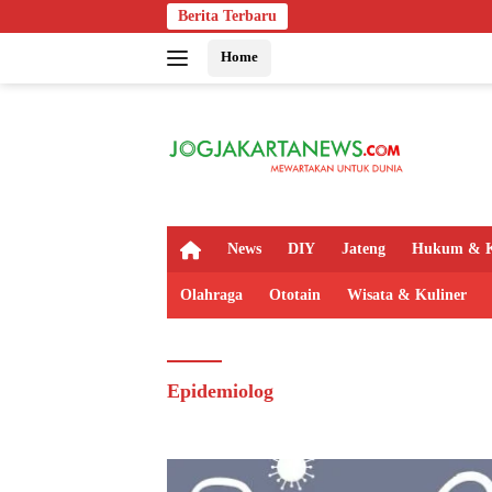
Langsung
Berita Terbaru
ke
Home
konten
H
News
DIY
Jateng
Hukum & K
o
m
Olahraga
Ototain
Wisata & Kuliner
e
Epidemiolog