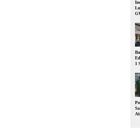
In
Lu
G
Ba
Ed
1 
Bu
Hu
Po
Sa
Ai
Wa
Ke
Pu