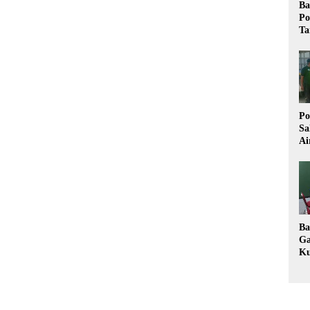
Ba
Po
Ta
Po
Sa
Ai
Wa
Ke
Pu
Ba
Ga
Ku
Im
Ke
K