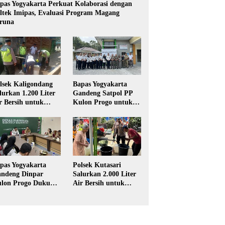
pas Yogyakarta Perkuat Kolaborasi dengan
ltek Imipas, Evaluasi Program Magang
runa
lsek Kaligondang
Bapas Yogyakarta
lurkan 1.200 Liter
Gandeng Satpol PP
r Bersih untuk
Kulon Progo untuk
rga Terdampak
Pelaksanaan Pidana
keringan di
Kerja Sosial
rbalingga
pas Yogyakarta
Polsek Kutasari
ndeng Dinpar
Salurkan 2.000 Liter
lon Progo Dukung
Air Bersih untuk
plementasi Pidana
Warga Terdampak
rja Sosial dalam
Kekeringan di
UHP Baru
Purbalingga