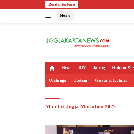
Langsung
Berita Terbaru
ke
Home
konten
H
News
DIY
Jateng
Hukum & K
o
m
Olahraga
Ototain
Wisata & Kuliner
e
Mandiri Jogja Marathon 2022