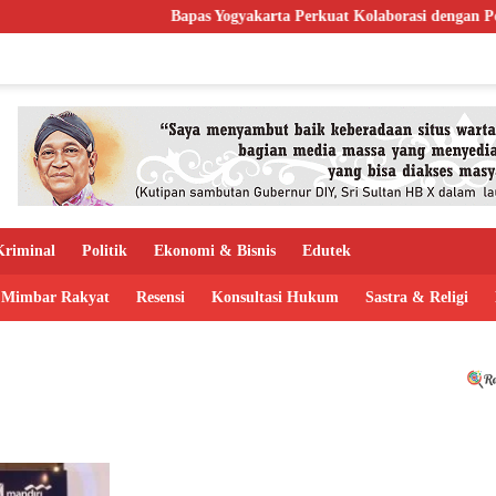
Bapas Yogyakarta Perkuat Kolaborasi dengan Poltek 
riminal
Politik
Ekonomi & Bisnis
Edutek
Mimbar Rakyat
Resensi
Konsultasi Hukum
Sastra & Religi