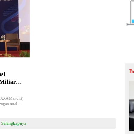
B
si
Miliar
a Marathon
(AXA Mandiri)
engan total…
Selengkapnya