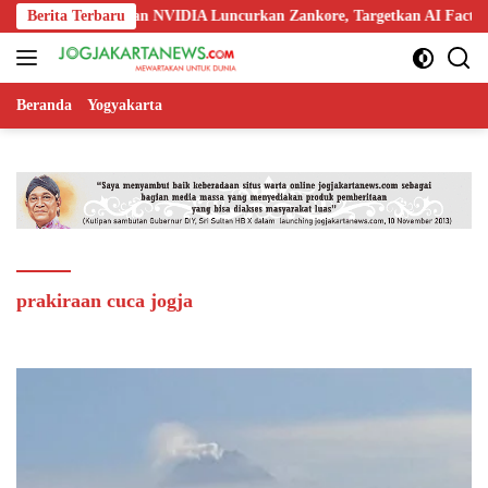
Langsung
oredoo, Nokia, dan NVIDIA Luncurkan Zankore, Targetkan AI Factory 1
Berita Terbaru
ke
konten
Beranda
Yogyakarta
prakiraan cuca jogja