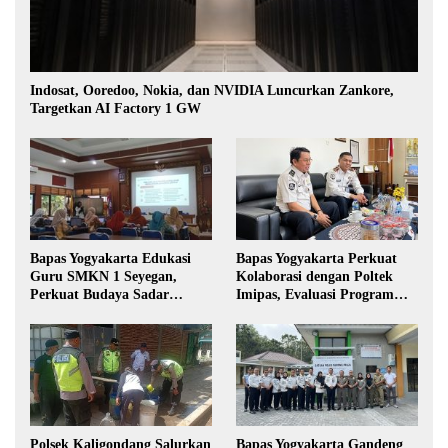
Indosat, Ooredoo, Nokia, dan NVIDIA Luncurkan Zankore,
Targetkan AI Factory 1 GW
Bapas Yogyakarta Edukasi
Bapas Yogyakarta Perkuat
Guru SMKN 1 Seyegan,
Kolaborasi dengan Poltek
Perkuat Budaya Sadar
Imipas, Evaluasi Program
Hukum di Sekolah
Magang Taruna
Polsek Kaligondang Salurkan
Bapas Yogyakarta Gandeng