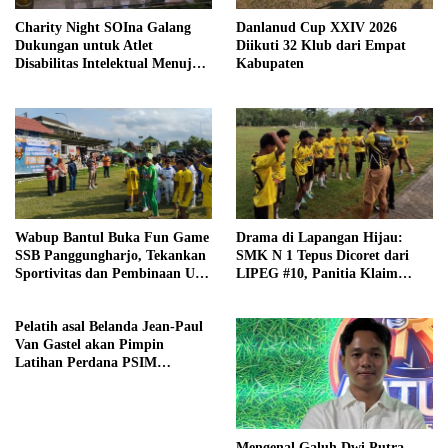
Charity Night SOIna Galang
Danlanud Cup XXIV 2026
Dukungan untuk Atlet
Diikuti 32 Klub dari Empat
Disabilitas Intelektual Menuju
Kabupaten
Pesonas II dan World Games
2027
Wabup Bantul Buka Fun Game
Drama di Lapangan Hijau:
SSB Panggungharjo, Tekankan
SMK N 1 Tepus Dicoret dari
Sportivitas dan Pembinaan Usia
LIPEG #10, Panitia Klaim
Dini
Sesuai Aturan
Pelatih asal Belanda Jean-Paul
Van Gastel akan Pimpin
Latihan Perdana PSIM
Yogyakarta Senin (23/6)
Mendatang