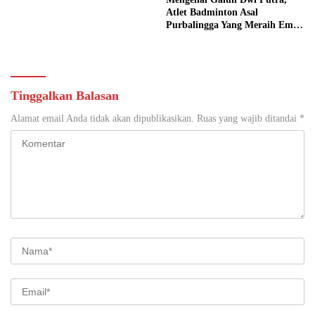
Mengenal Galuh Dwi Putra,
Atlet Badminton Asal
Purbalingga Yang Meraih Emas
Di Event Pon Aceh-Sumut 2024
Tinggalkan Balasan
Alamat email Anda tidak akan dipublikasikan.
Ruas yang wajib ditandai
*