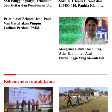
SSB Panggungharjo, Tekankan
SMK N 1 Tepus Dicoret dari
Sportivitas dan Pembinaan Usia
LIPEG #10, Panitia Klaim
Dini
Sesuai Aturan
Pelatih asal Belanda Jean-Paul
Van Gastel akan Pimpin
Latihan Perdana PSIM
Yogyakarta Senin (23/6)
Mendatang
Mengenal Galuh Dwi Putra,
Atlet Badminton Asal
Purbalingga Yang Meraih Emas
Di Event Pon Aceh-Sumut 2024
Rekomendasi untuk kamu