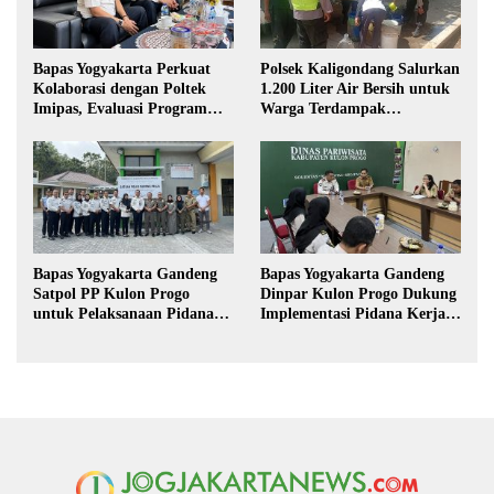
Bapas Yogyakarta Perkuat
Polsek Kaligondang Salurkan
Kolaborasi dengan Poltek
1.200 Liter Air Bersih untuk
Imipas, Evaluasi Program
Warga Terdampak
Magang Taruna
Kekeringan di Purbalingga
Bapas Yogyakarta Gandeng
Bapas Yogyakarta Gandeng
Satpol PP Kulon Progo
Dinpar Kulon Progo Dukung
untuk Pelaksanaan Pidana
Implementasi Pidana Kerja
Kerja Sosial
Sosial dalam KUHP Baru