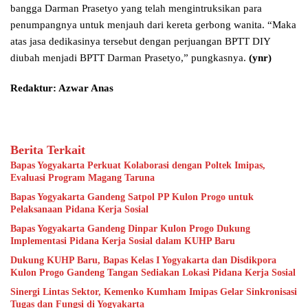
bangga Darman Prasetyo yang telah mengintruksikan para
penumpangnya untuk menjauh dari kereta gerbong wanita. “Maka
atas jasa dedikasinya tersebut dengan perjuangan BPTT DIY
diubah menjadi BPTT Darman Prasetyo,” pungkasnya.
(ynr)
Redaktur: Azwar Anas
Berita Terkait
Bapas Yogyakarta Perkuat Kolaborasi dengan Poltek Imipas,
Evaluasi Program Magang Taruna
Bapas Yogyakarta Gandeng Satpol PP Kulon Progo untuk
Pelaksanaan Pidana Kerja Sosial
Bapas Yogyakarta Gandeng Dinpar Kulon Progo Dukung
Implementasi Pidana Kerja Sosial dalam KUHP Baru
Dukung KUHP Baru, Bapas Kelas I Yogyakarta dan Disdikpora
Kulon Progo Gandeng Tangan Sediakan Lokasi Pidana Kerja Sosial
Sinergi Lintas Sektor, Kemenko Kumham Imipas Gelar Sinkronisasi
Tugas dan Fungsi di Yogyakarta