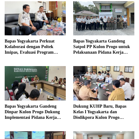
Bapas Yogyakarta Perkuat
Bapas Yogyakarta Gandeng
Kolaborasi dengan Poltek
Satpol PP Kulon Progo untuk
Imipas, Evaluasi Program
Pelaksanaan Pidana Kerja
Magang Taruna
Sosial
Bapas Yogyakarta Gandeng
Dukung KUHP Baru, Bapas
Dinpar Kulon Progo Dukung
Kelas I Yogyakarta dan
Implementasi Pidana Kerja
Disdikpora Kulon Progo
Sosial dalam KUHP Baru
Gandeng Tangan Sediakan
Lokasi Pidana Kerja Sosial