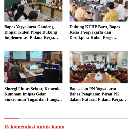
Bapas Yogyakarta Gandeng
Dukung KUHP Baru, Bapas
Dinpar Kulon Progo Dukung
Kelas I Yogyakarta dan
Implementasi Pidana Kerja
Disdikpora Kulon Progo
Sosial dalam KUHP Baru
Gandeng Tangan Sediakan
Lokasi Pidana Kerja Sosial
Sinergi Lintas Sektor, Kemenko
Bapas dan PN Yogyakarta
Kumham Imipas Gelar
Bahas Penguatan Peran PK
Sinkronisasi Tugas dan Fungsi
dalam Putusan Pidana Kerja
di Yogyakarta
Sosial
Rekomendasi untuk kamu