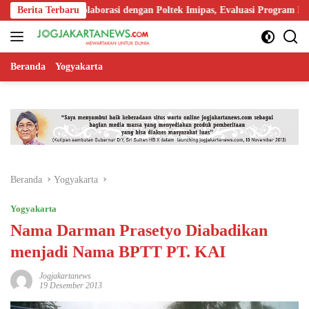
Langsung
erkuat Kolaborasi dengan Poltek Imipas, Evaluasi Program Magang Tar
Berita Terbaru
ke
konten
Beranda
Yogyakarta
Beranda
Yogyakarta
Yogyakarta
Nama Darman Prasetyo Diabadikan
menjadi Nama BPTT PT. KAI
Jogjakartanews
19 Desember 2013