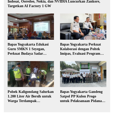
Indosat, Ooredoo, Nokia, dan NVIDIA Luncurkan Zankore,
Targetkan AI Factory 1 GW
Bapas Yogyakarta Edukasi
Bapas Yogyakarta Perkuat
Guru SMKN 1 Seyegan,
Kolaborasi dengan Poltek
Perkuat Budaya Sadar
Imipas, Evaluasi Program
Hukum di Sekolah
Magang Taruna
Polsek Kaligondang Salurkan
Bapas Yogyakarta Gandeng
1.200 Liter Air Bersih untuk
Satpol PP Kulon Progo
Warga Terdampak
untuk Pelaksanaan Pidana
Kekeringan di Purbalingga
Kerja Sosial