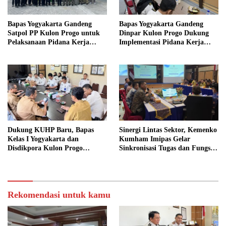
Bapas Yogyakarta Gandeng
Bapas Yogyakarta Gandeng
Satpol PP Kulon Progo untuk
Dinpar Kulon Progo Dukung
Pelaksanaan Pidana Kerja
Implementasi Pidana Kerja
Sosial
Sosial dalam KUHP Baru
Dukung KUHP Baru, Bapas
Sinergi Lintas Sektor, Kemenko
Kelas I Yogyakarta dan
Kumham Imipas Gelar
Disdikpora Kulon Progo
Sinkronisasi Tugas dan Fungsi
Gandeng Tangan Sediakan
di Yogyakarta
Lokasi Pidana Kerja Sosial
Rekomendasi untuk kamu