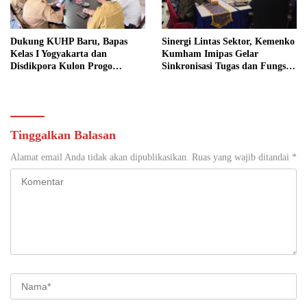
Dukung KUHP Baru, Bapas
Sinergi Lintas Sektor, Kemenko
Kelas I Yogyakarta dan
Kumham Imipas Gelar
Disdikpora Kulon Progo
Sinkronisasi Tugas dan Fungsi
Gandeng Tangan Sediakan
di Yogyakarta
Lokasi Pidana Kerja Sosial
Tinggalkan Balasan
Alamat email Anda tidak akan dipublikasikan.
Ruas yang wajib ditandai
*