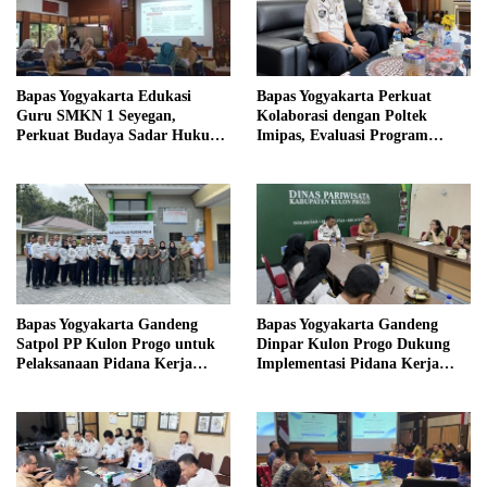
Bapas Yogyakarta Edukasi
Bapas Yogyakarta Perkuat
Guru SMKN 1 Seyegan,
Kolaborasi dengan Poltek
Perkuat Budaya Sadar Hukum
Imipas, Evaluasi Program
di Sekolah
Magang Taruna
Bapas Yogyakarta Gandeng
Bapas Yogyakarta Gandeng
Satpol PP Kulon Progo untuk
Dinpar Kulon Progo Dukung
Pelaksanaan Pidana Kerja
Implementasi Pidana Kerja
Sosial
Sosial dalam KUHP Baru