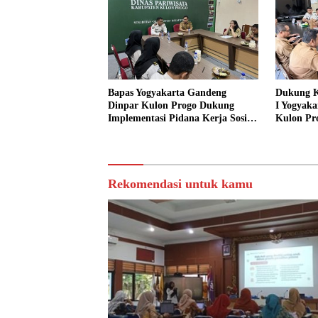
Bapas Yogyakarta Gandeng
Dukung K
Dinpar Kulon Progo Dukung
I Yogyaka
Implementasi Pidana Kerja Sosial
Kulon Pr
dalam KUHP Baru
Sediakan 
Sosial
Rekomendasi untuk kamu