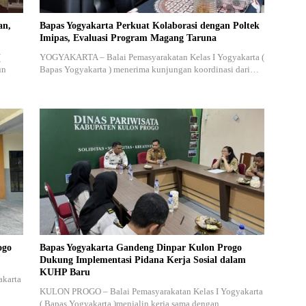
an,
Bapas Yogyakarta Perkuat Kolaborasi dengan Poltek
Imipas, Evaluasi Program Magang Taruna
(
YOGYAKARTA – Balai Pemasyarakatan Kelas I Yogyakarta (
un
Bapas Yogyakarta ) menerima kunjungan koordinasi dari…
ogo
Bapas Yogyakarta Gandeng Dinpar Kulon Progo
Dukung Implementasi Pidana Kerja Sosial dalam
KUHP Baru
akarta
KULON PROGO – Balai Pemasyarakatan Kelas I Yogyakarta
( Bapas Yogyakarta )menjalin kerja sama dengan…