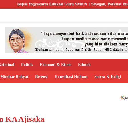
rta Edukasi Guru SMKN 1 Seyegan, Perkuat Budaya Sadar Hukum di S
riminal
Politik
Ekonomi & Bisnis
Edutek
Mimbar Rakyat
Resensi
Konsultasi Hukum
Sastra & Religi
n KA Ajisaka