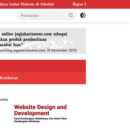
ekolah
Bapas Yogyakarta Perkuat Kolaborasi dengan Poltek Im
Kesehatan