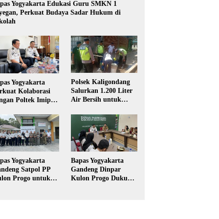
pas Yogyakarta Edukasi Guru SMKN 1
yegan, Perkuat Budaya Sadar Hukum di
kolah
Polsek Kaligondang
pas Yogyakarta
Salurkan 1.200 Liter
rkuat Kolaborasi
Air Bersih untuk
ngan Poltek Imipas,
Warga Terdampak
aluasi Program
Kekeringan di
gang Taruna
Purbalingga
pas Yogyakarta
Bapas Yogyakarta
ndeng Satpol PP
Gandeng Dinpar
lon Progo untuk
Kulon Progo Dukung
laksanaan Pidana
Implementasi Pidana
rja Sosial
Kerja Sosial dalam
KUHP Baru