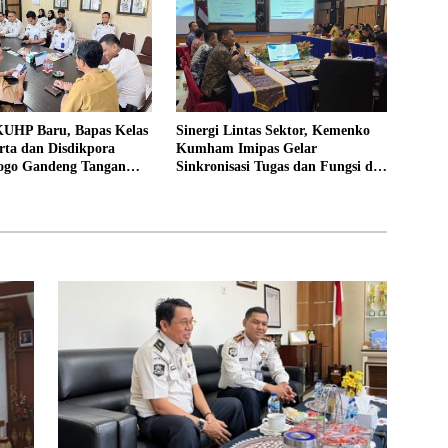
UHP Baru, Bapas Kelas
Sinergi Lintas Sektor, Kemenko
rta dan Disdikpora
Kumham Imipas Gelar
ogo Gandeng Tangan
Sinkronisasi Tugas dan Fungsi di
Lokasi Pidana Kerja
Yogyakarta