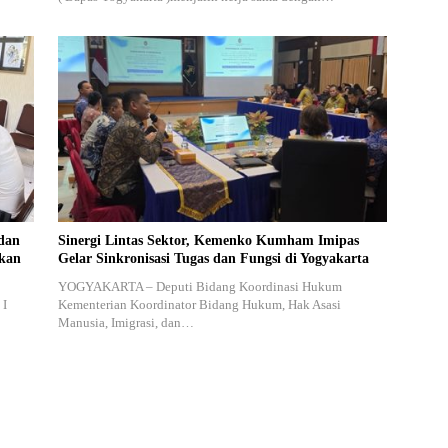
dan
Sinergi Lintas Sektor, Kemenko Kumham Imipas
akan
Gelar Sinkronisasi Tugas dan Fungsi di Yogyakarta
YOGYAKARTA – Deputi Bidang Koordinasi Hukum
 I
Kementerian Koordinator Bidang Hukum, Hak Asasi
Manusia, Imigrasi, dan…