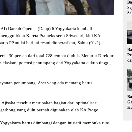
Ba
Se
Se
KAI) Daerah Operasi (Daop) 6 Yogyakarta kembali
menggulirkan Kereta Prameks serta Sriwedari, kini KA
jo PP mulai hari ini resmi dioperasikan, Sabtu (01/2).
Ba
Pe
isi 30 persen dari total 728 tempat duduk. Menurut Direktur
de
jelaskan, potensi penumpang dari Yogyakarta cukup tinggi,
Ev
Ma
elayanan penumpang. Aset yang ada memang harus
Ba
Ga
 Ajisaka tersebut merupakan bagian dari optimalisasi.
Ku
 gerbong yang dulu pernah digunakan oleh KA Progo.
Pe
Ke
 Yogyakarta harus diimbangi dengan inisiatif membuka rute