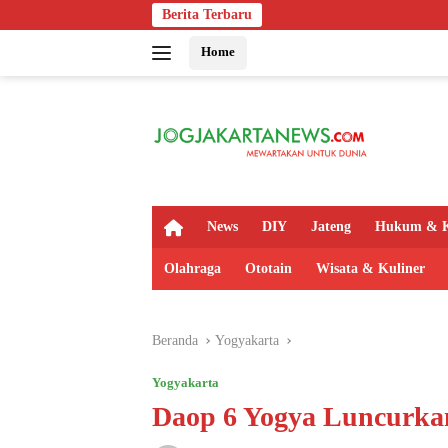
Langsung
Berita Terbaru
Bapas Yogyaka
ke
Home
konten
H
News
DIY
Jateng
Hukum & K
o
m
Olahraga
Ototain
Wisata & Kuliner
e
Beranda
Yogyakarta
Yogyakarta
Daop 6 Yogya Luncurka