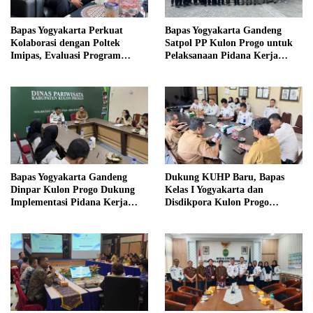
Bapas Yogyakarta Perkuat
Bapas Yogyakarta Gandeng
Kolaborasi dengan Poltek
Satpol PP Kulon Progo untuk
Imipas, Evaluasi Program
Pelaksanaan Pidana Kerja
Magang Taruna
Sosial
Bapas Yogyakarta Gandeng
Dukung KUHP Baru, Bapas
Dinpar Kulon Progo Dukung
Kelas I Yogyakarta dan
Implementasi Pidana Kerja
Disdikpora Kulon Progo
Sosial dalam KUHP Baru
Gandeng Tangan Sediakan
Lokasi Pidana Kerja Sosial