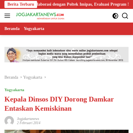
Langsung
rkuat Kolaborasi dengan Poltek Imipas, Evaluasi Program Magang Taru
Berita Terbaru
ke
konten
Beranda
Yogyakarta
Beranda
Yogyakarta
Yogyakarta
Kepala Dinsos DIY Dorong Damkar
Entaskan Kemiskinan
Jogjakartanews
2 Februari 2014