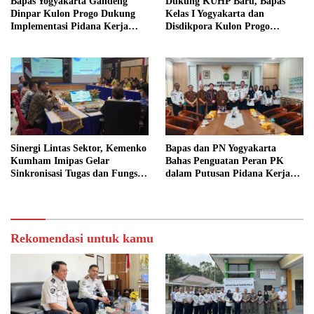
Bapas Yogyakarta Gandeng
Dukung KUHP Baru, Bapas
Dinpar Kulon Progo Dukung
Kelas I Yogyakarta dan
Implementasi Pidana Kerja
Disdikpora Kulon Progo
Sosial dalam KUHP Baru
Gandeng Tangan Sediakan
Lokasi Pidana Kerja Sosial
Sinergi Lintas Sektor, Kemenko
Bapas dan PN Yogyakarta
Kumham Imipas Gelar
Bahas Penguatan Peran PK
Sinkronisasi Tugas dan Fungsi
dalam Putusan Pidana Kerja
di Yogyakarta
Sosial
Rekomendasi untuk kamu