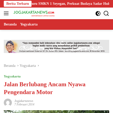
Langsung
 Edukasi Guru SMKN 1 Seyegan, Perkuat Budaya Sadar Hukum di Sekol
Berita Terbaru
ke
konten
Beranda
Yogyakarta
Beranda
Yogyakarta
Yogyakarta
Jalan Berlubang Ancam Nyawa
Pengendara Motor
Jogjakartanews
7 Februari 2014