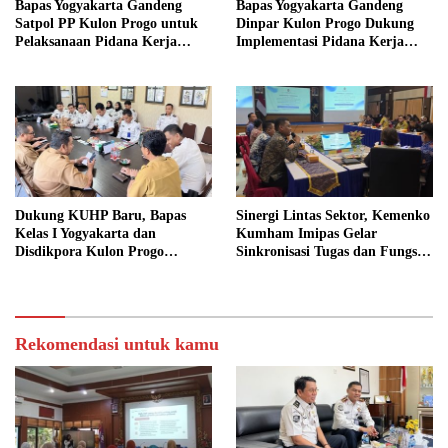
Bapas Yogyakarta Gandeng
Bapas Yogyakarta Gandeng
Satpol PP Kulon Progo untuk
Dinpar Kulon Progo Dukung
Pelaksanaan Pidana Kerja
Implementasi Pidana Kerja
Sosial
Sosial dalam KUHP Baru
Dukung KUHP Baru, Bapas
Sinergi Lintas Sektor, Kemenko
Kelas I Yogyakarta dan
Kumham Imipas Gelar
Disdikpora Kulon Progo
Sinkronisasi Tugas dan Fungsi
Gandeng Tangan Sediakan
di Yogyakarta
Lokasi Pidana Kerja Sosial
Rekomendasi untuk kamu