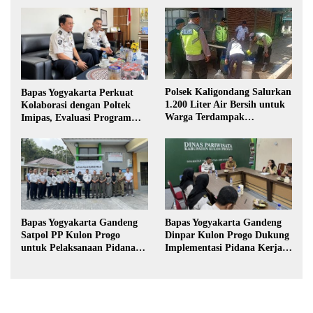
Polsek Kaligondang Salurkan
Bapas Yogyakarta Perkuat
1.200 Liter Air Bersih untuk
Kolaborasi dengan Poltek
Warga Terdampak
Imipas, Evaluasi Program
Kekeringan di Purbalingga
Magang Taruna
Bapas Yogyakarta Gandeng
Bapas Yogyakarta Gandeng
Satpol PP Kulon Progo
Dinpar Kulon Progo Dukung
untuk Pelaksanaan Pidana
Implementasi Pidana Kerja
Kerja Sosial
Sosial dalam KUHP Baru