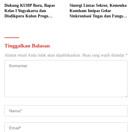
Dukung KUHP Baru, Bapas
Sinergi Lintas Sektor, Kemenko
Kelas I Yogyakarta dan
Kumham Imipas Gelar
Disdikpora Kulon Progo
Sinkronisasi Tugas dan Fungsi
Gandeng Tangan Sediakan
di Yogyakarta
Lokasi Pidana Kerja Sosial
Tinggalkan Balasan
Alamat email Anda tidak akan dipublikasikan.
Ruas yang wajib ditandai
*