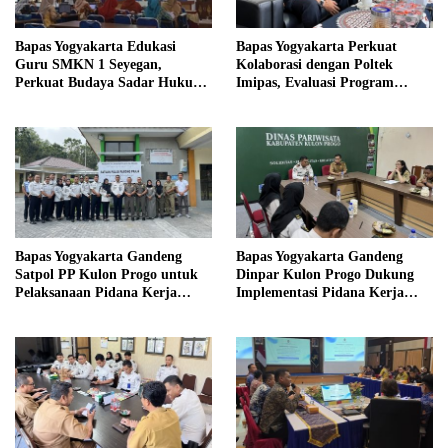
Bapas Yogyakarta Edukasi
Bapas Yogyakarta Perkuat
Guru SMKN 1 Seyegan,
Kolaborasi dengan Poltek
Perkuat Budaya Sadar Hukum
Imipas, Evaluasi Program
di Sekolah
Magang Taruna
Bapas Yogyakarta Gandeng
Bapas Yogyakarta Gandeng
Satpol PP Kulon Progo untuk
Dinpar Kulon Progo Dukung
Pelaksanaan Pidana Kerja
Implementasi Pidana Kerja
Sosial
Sosial dalam KUHP Baru