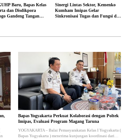
UHP Baru, Bapas Kelas
Sinergi Lintas Sektor, Kemenko
rta dan Disdikpora
Kumham Imipas Gelar
ogo Gandeng Tangan
Sinkronisasi Tugas dan Fungsi di
Lokasi Pidana Kerja
Yogyakarta
an,
Bapas Yogyakarta Perkuat Kolaborasi dengan Poltek
Imipas, Evaluasi Program Magang Taruna
(
YOGYAKARTA – Balai Pemasyarakatan Kelas I Yogyakarta (
un
Bapas Yogyakarta ) menerima kunjungan koordinasi dari…