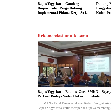
Bapas Yogyakarta Gandeng
Dukung K
Dinpar Kulon Progo Dukung
I Yogyaka
Implementasi Pidana Kerja Sosial
Kulon Pr
dalam KUHP Baru
Sediakan 
Sosial
Rekomendasi untuk kamu
Bapas Yogyakarta Edukasi Guru SMKN 1 Seyeg
Perkuat Budaya Sadar Hukum di Sekolah
SLEMAN – Balai Pemasyarakatan Kelas I Yogyakarta 
Bapas Yogyakarta )terus memperluas upaya membang