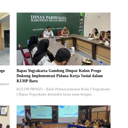
ogo
Bapas Yogyakarta Gandeng Dinpar Kulon Progo
Dukung Implementasi Pidana Kerja Sosial dalam
KUHP Baru
akarta
KULON PROGO – Balai Pemasyarakatan Kelas I Yogyakarta
( Bapas Yogyakarta )menjalin kerja sama dengan…