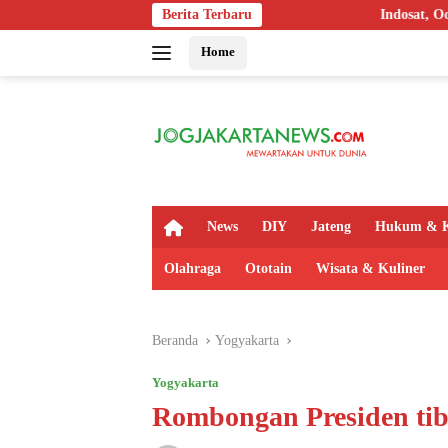
Langsung
Berita Terbaru
Indosat, Ooredoo, Nokia, dan NVI
ke
Home
konten
H
News
DIY
Jateng
Hukum & K
o
m
Olahraga
Ototain
Wisata & Kuliner
e
Beranda
Yogyakarta
Yogyakarta
Rombongan Presiden tib