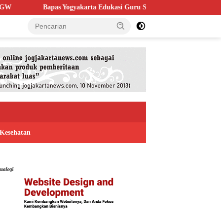
yakarta Edukasi Guru SMKN 1 Seyegan, Perkuat Budaya Sadar Hukum d
Kesehatan