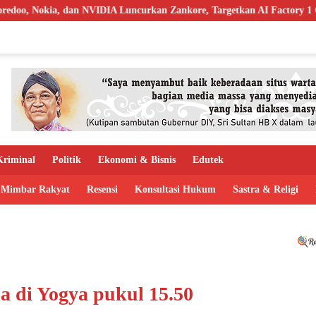
DIA Luncurkan Zankore, Targetkan AI Factory 1 GW
Bapas Yog
riminal
Politik
Ekonomi & Bisnis
Edutek
Mimbar Rakyat
Resensi
Konsultasi Hukum
Sastra & Religi
a di Yogya pukul 15.50