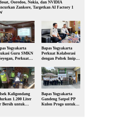
dosat, Ooredoo, Nokia, dan NVIDIA
ncurkan Zankore, Targetkan AI Factory 1
W
pas Yogyakarta
Bapas Yogyakarta
ukasi Guru SMKN
Perkuat Kolaborasi
Seyegan, Perkuat
dengan Poltek Imipas,
daya Sadar
Evaluasi Program
kum di Sekolah
Magang Taruna
lsek Kaligondang
Bapas Yogyakarta
lurkan 1.200 Liter
Gandeng Satpol PP
r Bersih untuk
Kulon Progo untuk
rga Terdampak
Pelaksanaan Pidana
keringan di
Kerja Sosial
rbalingga