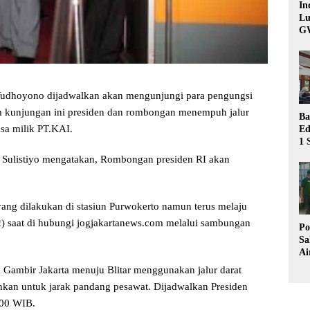
In
Lu
G
Yudhoyono dijadwalkan akan mengunjungi para pengungsi
m kunjungan ini presiden dan rombongan menempuh jalur
Ba
sa milik PT.KAI.
Ed
1 
Bu
Sulistiyo mengatakan, Rombongan presiden RI akan
Hu
 yang dilakukan di stasiun Purwokerto namun terus melaju
) saat di hubungi jogjakartanews.com melalui sambungan
Po
Sa
Ai
Wa
n Gambir Jakarta menuju Blitar menggunakan jalur darat
Ke
nkan untuk jarak pandang pesawat. Dijadwalkan Presiden
Pu
.00 WIB.