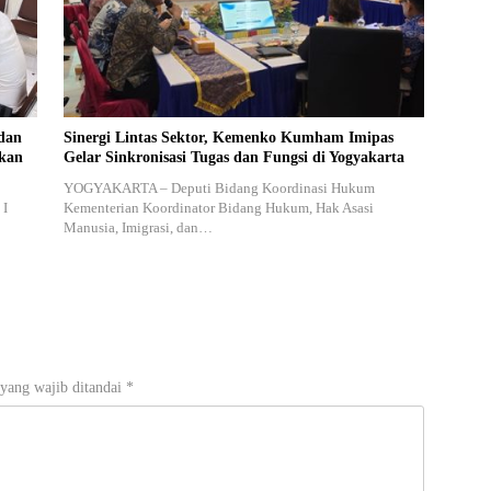
dan
Sinergi Lintas Sektor, Kemenko Kumham Imipas
akan
Gelar Sinkronisasi Tugas dan Fungsi di Yogyakarta
YOGYAKARTA – Deputi Bidang Koordinasi Hukum
 I
Kementerian Koordinator Bidang Hukum, Hak Asasi
Manusia, Imigrasi, dan…
yang wajib ditandai
*