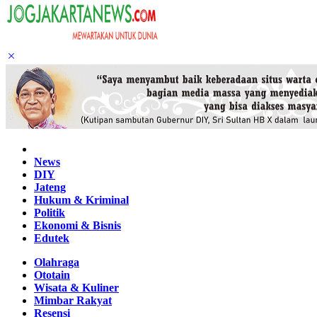
Home
News
DIY
Jateng
Hukum & Kriminal
Politik
Ekonomi & Bisnis
Edutek
Olahraga
Ototain
Wisata & Kuliner
Mimbar Rakyat
Resensi