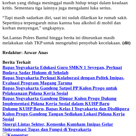
korban yang diduga meninggal masih hidup tetapi dalam keadaan
kritis. Sementara tiga lainnya juga mengalami luka serius.
“Tapi masih sadarkan diri, saat ini sudah dilarikan ke rumah sakit.
Sepertinya terpengaruh miras karena bau alkohol di mobil dan
korban menyengat,” ungkapnya.
Sat.Lantas Polres Bantul hingga berita ini diturunkan masih
melakukan olah TKP untuk mengetahui penyebab kecelakaan.
(dit)
Redaktur: Azwar Anas
Berita Terkait
Bapas Yogyakarta Edukasi Guru SMKN 1 Seyegan, Perkuat
Budaya Sadar Hukum di Sekolah
Bapas Yogyakarta Perkuat Kolaborasi dengan Poltek Imipas,
Evaluasi Program Magang Taruna
Bapas Yogyakarta Gandeng Satpol PP Kulon Progo untuk
Pelaksanaan Pidana Kerja Sosial
Bapas Yogyakarta Gandeng Dinpar Kulon Progo Dukung
Implementasi Pidana Kerja Sosial dalam KUHP Baru
Dukung KUHP Baru, Bapas Kelas I Yogyakarta dan Disdikpora
Kulon Progo Gandeng Tangan Sediakan Lokasi Pidana Kerja
Sosial
Sinergi Lintas Sektor, Kemenko Kumham Imipas Gelar
Sinkronisasi Tugas dan Fungsi di Yogyakarta
Komentar