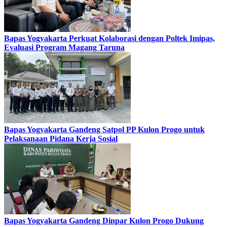
Bapas Yogyakarta Perkuat Kolaborasi dengan Poltek Imipas,
Evaluasi Program Magang Taruna
Bapas Yogyakarta Gandeng Satpol PP Kulon Progo untuk
Pelaksanaan Pidana Kerja Sosial
Bapas Yogyakarta Gandeng Dinpar Kulon Progo Dukung