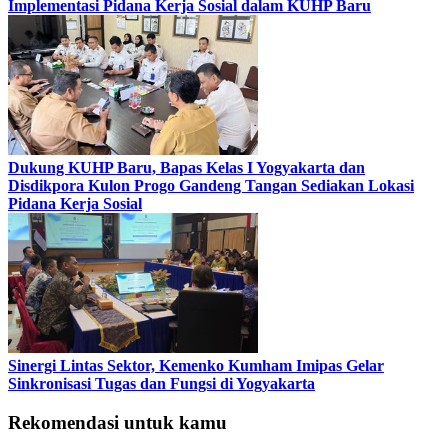
Implementasi Pidana Kerja Sosial dalam KUHP Baru
Dukung KUHP Baru, Bapas Kelas I Yogyakarta dan
Disdikpora Kulon Progo Gandeng Tangan Sediakan Lokasi
Pidana Kerja Sosial
Sinergi Lintas Sektor, Kemenko Kumham Imipas Gelar
Sinkronisasi Tugas dan Fungsi di Yogyakarta
Rekomendasi untuk kamu