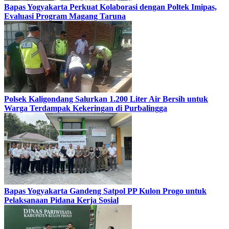
Bapas Yogyakarta Perkuat Kolaborasi dengan Poltek Imipas,
Evaluasi Program Magang Taruna
Polsek Kaligondang Salurkan 1.200 Liter Air Bersih untuk
Warga Terdampak Kekeringan di Purbalingga
Bapas Yogyakarta Gandeng Satpol PP Kulon Progo untuk
Pelaksanaan Pidana Kerja Sosial