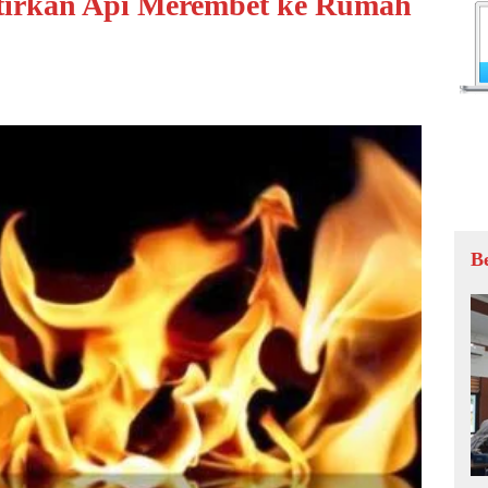
atirkan Api Merembet ke Rumah
B