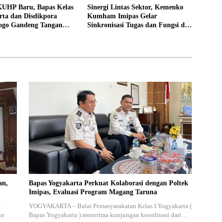
UHP Baru, Bapas Kelas
Sinergi Lintas Sektor, Kemenko
rta dan Disdikpora
Kumham Imipas Gelar
ogo Gandeng Tangan
Sinkronisasi Tugas dan Fungsi di
Lokasi Pidana Kerja
Yogyakarta
an,
Bapas Yogyakarta Perkuat Kolaborasi dengan Poltek
Imipas, Evaluasi Program Magang Taruna
(
YOGYAKARTA – Balai Pemasyarakatan Kelas I Yogyakarta (
un
Bapas Yogyakarta ) menerima kunjungan koordinasi dari…