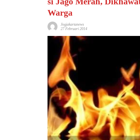
si Jago Merah, Dikhaw
Warga
Jogjakartanews
27 Februari 2014