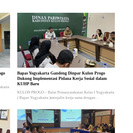
ogo
Bapas Yogyakarta Gandeng Dinpar Kulon Progo
Dukung Implementasi Pidana Kerja Sosial dalam
KUHP Baru
akarta
KULON PROGO – Balai Pemasyarakatan Kelas I Yogyakarta
( Bapas Yogyakarta )menjalin kerja sama dengan…