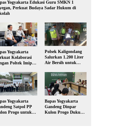
pas Yogyakarta Edukasi Guru SMKN 1
yegan, Perkuat Budaya Sadar Hukum di
kolah
Polsek Kaligondang
pas Yogyakarta
Salurkan 1.200 Liter
rkuat Kolaborasi
Air Bersih untuk
ngan Poltek Imipas,
Warga Terdampak
aluasi Program
Kekeringan di
gang Taruna
Purbalingga
pas Yogyakarta
Bapas Yogyakarta
ndeng Satpol PP
Gandeng Dinpar
lon Progo untuk
Kulon Progo Dukung
laksanaan Pidana
Implementasi Pidana
rja Sosial
Kerja Sosial dalam
KUHP Baru