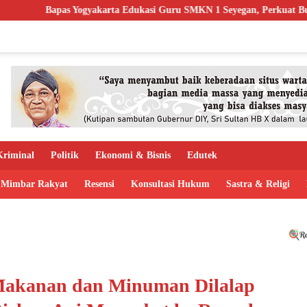
rta Edukasi Guru SMKN 1 Seyegan, Perkuat Budaya Sadar Hukum di S
riminal
Politik
Ekonomi & Bisnis
Edutek
Mimbar Rakyat
Resensi
Konsultasi Hukum
Sastra & Religi
akanan dan Minuman Dilalap