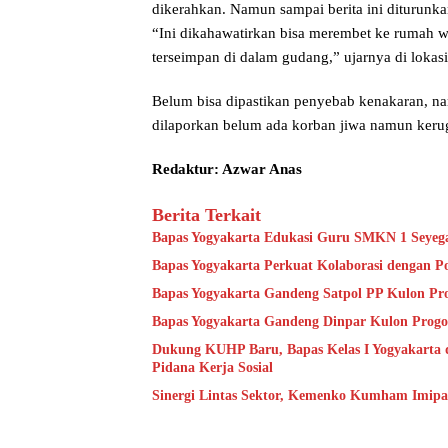
dikerahkan. Namun sampai berita ini diturunka
“Ini dikahawatirkan bisa merembet ke rumah w
terseimpan di dalam gudang,” ujarnya di lokasi
Belum bisa dipastikan penyebab kenakaran, namu
dilaporkan belum ada korban jiwa namun kerugi
Redaktur: Azwar Anas
Berita Terkait
Bapas Yogyakarta Edukasi Guru SMKN 1 Seyeg
Bapas Yogyakarta Perkuat Kolaborasi dengan P
Bapas Yogyakarta Gandeng Satpol PP Kulon Pro
Bapas Yogyakarta Gandeng Dinpar Kulon Progo
Dukung KUHP Baru, Bapas Kelas I Yogyakarta 
Pidana Kerja Sosial
Sinergi Lintas Sektor, Kemenko Kumham Imipas 