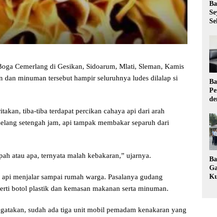
Ba
Se
Se
oga Cemerlang di Gesikan, Sidoarum, Mlati, Sleman, Kamis
 dan minuman tersebut hampir seluruhnya ludes dilalap si
Ba
Pe
de
Ev
akan, tiba-tiba terdapat percikan cahaya api dari arah
Ma
selang setengah jam, api tampak membakar separuh dari
ah atau apa, ternyata malah kebakaran,” ujarnya.
Ba
Ga
api menjalar sampai rumah warga. Pasalanya gudang
Ku
Pe
perti botol plastik dan kemasan makanan serta minuman.
Ke
atakan, sudah ada tiga unit mobil pemadam kenakaran yang