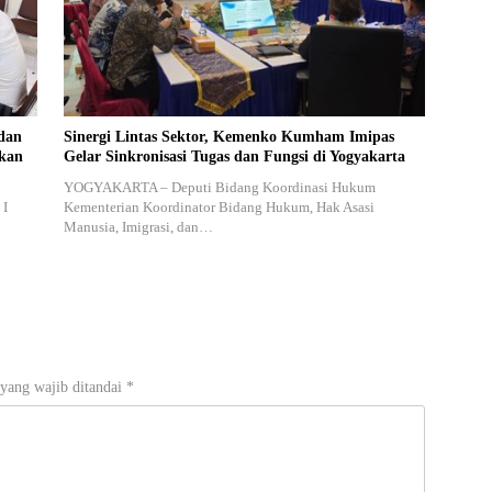
dan
Sinergi Lintas Sektor, Kemenko Kumham Imipas
akan
Gelar Sinkronisasi Tugas dan Fungsi di Yogyakarta
YOGYAKARTA – Deputi Bidang Koordinasi Hukum
 I
Kementerian Koordinator Bidang Hukum, Hak Asasi
Manusia, Imigrasi, dan…
yang wajib ditandai
*