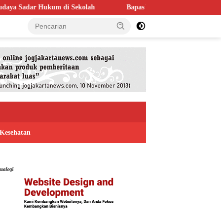
ekolah
Bapas Yogyakarta Perkuat Kolaborasi dengan Poltek Im
Kesehatan