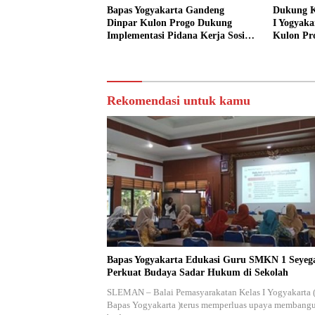
Bapas Yogyakarta Gandeng
Dukung K
Dinpar Kulon Progo Dukung
I Yogyaka
Implementasi Pidana Kerja Sosial
Kulon Pr
dalam KUHP Baru
Sediakan 
Sosial
Rekomendasi untuk kamu
Bapas Yogyakarta Edukasi Guru SMKN 1 Seyeg
Perkuat Budaya Sadar Hukum di Sekolah
SLEMAN – Balai Pemasyarakatan Kelas I Yogyakarta 
Bapas Yogyakarta )terus memperluas upaya membang