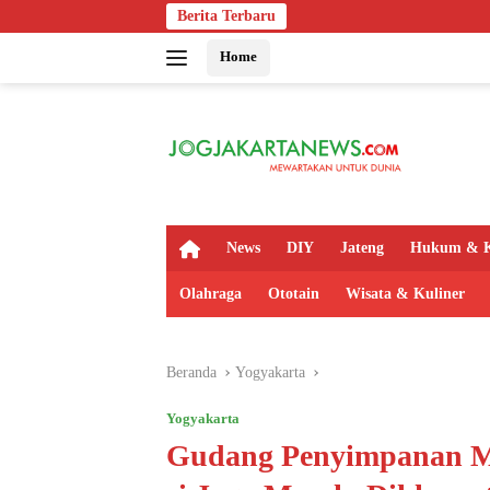
Langsung
Berita Terbaru
Bapas Yogyaka
ke
Home
konten
H
News
DIY
Jateng
Hukum & K
o
m
Olahraga
Ototain
Wisata & Kuliner
e
Beranda
Yogyakarta
Yogyakarta
Gudang Penyimpanan M