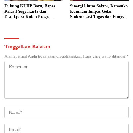
Dukung KUHP Baru, Bapas
Sinergi Lintas Sektor, Kemenko
Kelas I Yogyakarta dan
Kumham Imipas Gelar
Disdikpora Kulon Progo
Sinkronisasi Tugas dan Fungsi
Gandeng Tangan Sediakan
di Yogyakarta
Lokasi Pidana Kerja Sosial
Tinggalkan Balasan
Alamat email Anda tidak akan dipublikasikan.
Ruas yang wajib ditandai
*