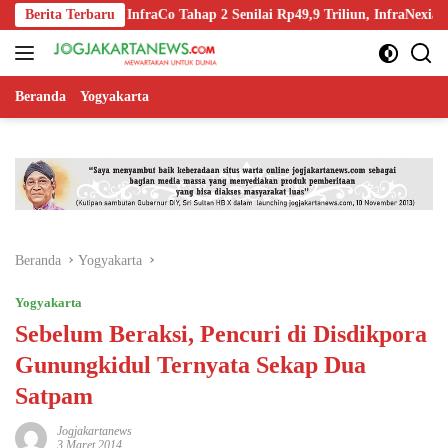
Langsung
 Spin-Off InfraCo Tahap 2 Senilai Rp49,9 Triliun, InfraNexia Kelola 11
Berita Terbaru
ke
konten
Beranda
Yogyakarta
Beranda
Yogyakarta
Yogyakarta
Sebelum Beraksi, Pencuri di Disdikpora
Gunungkidul Ternyata Sekap Dua
Satpam
Jogjakartanews
3 Maret 2014