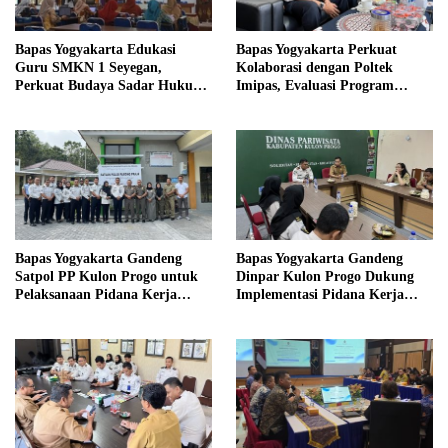
Bapas Yogyakarta Edukasi
Bapas Yogyakarta Perkuat
Guru SMKN 1 Seyegan,
Kolaborasi dengan Poltek
Perkuat Budaya Sadar Hukum
Imipas, Evaluasi Program
di Sekolah
Magang Taruna
Bapas Yogyakarta Gandeng
Bapas Yogyakarta Gandeng
Satpol PP Kulon Progo untuk
Dinpar Kulon Progo Dukung
Pelaksanaan Pidana Kerja
Implementasi Pidana Kerja
Sosial
Sosial dalam KUHP Baru