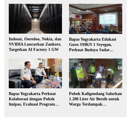
Indosat, Ooredoo, Nokia, dan
Bapas Yogyakarta Edukasi
NVIDIA Luncurkan Zankore,
Guru SMKN 1 Seyegan,
Targetkan AI Factory 1 GW
Perkuat Budaya Sadar
Hukum di Sekolah
Polsek Kaligondang Salurkan
Bapas Yogyakarta Perkuat
1.200 Liter Air Bersih untuk
Kolaborasi dengan Poltek
Warga Terdampak
Imipas, Evaluasi Program
Kekeringan di Purbalingga
Magang Taruna