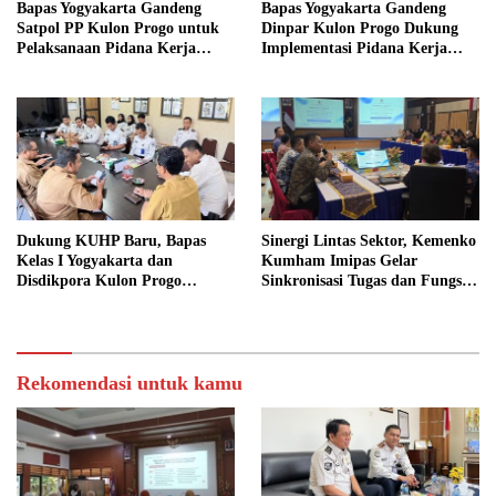
Bapas Yogyakarta Gandeng
Bapas Yogyakarta Gandeng
Satpol PP Kulon Progo untuk
Dinpar Kulon Progo Dukung
Pelaksanaan Pidana Kerja
Implementasi Pidana Kerja
Sosial
Sosial dalam KUHP Baru
Dukung KUHP Baru, Bapas
Sinergi Lintas Sektor, Kemenko
Kelas I Yogyakarta dan
Kumham Imipas Gelar
Disdikpora Kulon Progo
Sinkronisasi Tugas dan Fungsi
Gandeng Tangan Sediakan
di Yogyakarta
Lokasi Pidana Kerja Sosial
Rekomendasi untuk kamu