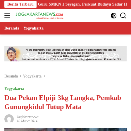
Langsung
rta Edukasi Guru SMKN 1 Seyegan, Perkuat Budaya Sadar Hukum di Se
Berita Terbaru
ke
konten
Beranda
Yogyakarta
Beranda
Yogyakarta
Yogyakarta
Dua Pekan Elpiji 3kg Langka, Pemkab
Gunungkidul Tutup Mata
Jogjakartanews
16 Maret 2014