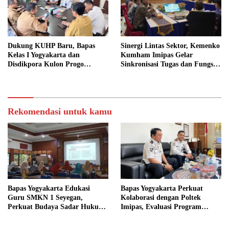
Dukung KUHP Baru, Bapas
Sinergi Lintas Sektor, Kemenko
Kelas I Yogyakarta dan
Kumham Imipas Gelar
Disdikpora Kulon Progo
Sinkronisasi Tugas dan Fungsi
Gandeng Tangan Sediakan
di Yogyakarta
Lokasi Pidana Kerja Sosial
Rekomendasi untuk kamu
Bapas Yogyakarta Edukasi
Bapas Yogyakarta Perkuat
Guru SMKN 1 Seyegan,
Kolaborasi dengan Poltek
Perkuat Budaya Sadar Hukum
Imipas, Evaluasi Program
di Sekolah
Magang Taruna