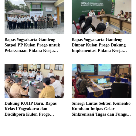
Bapas Yogyakarta Gandeng
Bapas Yogyakarta Gandeng
Satpol PP Kulon Progo untuk
Dinpar Kulon Progo Dukung
Pelaksanaan Pidana Kerja
Implementasi Pidana Kerja
Sosial
Sosial dalam KUHP Baru
Dukung KUHP Baru, Bapas
Sinergi Lintas Sektor, Kemenko
Kelas I Yogyakarta dan
Kumham Imipas Gelar
Disdikpora Kulon Progo
Sinkronisasi Tugas dan Fungsi
Gandeng Tangan Sediakan
di Yogyakarta
Lokasi Pidana Kerja Sosial