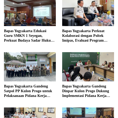
Bapas Yogyakarta Edukasi
Bapas Yogyakarta Perkuat
Guru SMKN 1 Seyegan,
Kolaborasi dengan Poltek
Perkuat Budaya Sadar Hukum
Imipas, Evaluasi Program
di Sekolah
Magang Taruna
Bapas Yogyakarta Gandeng
Bapas Yogyakarta Gandeng
Satpol PP Kulon Progo untuk
Dinpar Kulon Progo Dukung
Pelaksanaan Pidana Kerja
Implementasi Pidana Kerja
Sosial
Sosial dalam KUHP Baru