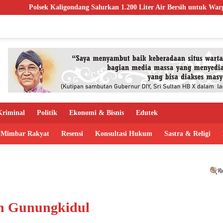
ondang Salurkan 1.200 Liter Air Bersih untuk Warga Terdampak Kekerin
riminal
Politik
Ekonomi & Bisnis
Edutek
Mimbar Rakyat
Resensi
Konsultasi Hukum
Sastra & Religi
n Gunungkidul