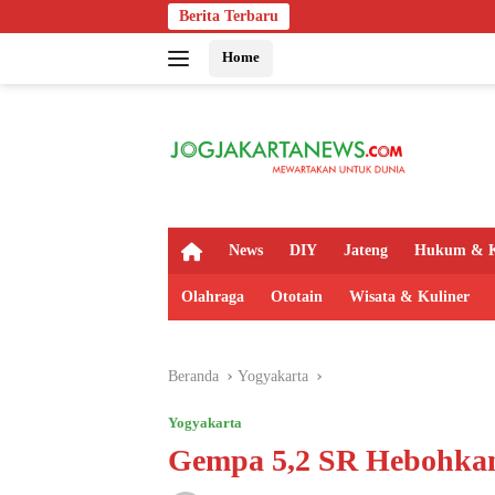
Langsung
Berita Terbaru
Polsek Kalig
ke
Home
konten
H
News
DIY
Jateng
Hukum & K
o
m
Olahraga
Ototain
Wisata & Kuliner
e
Beranda
Yogyakarta
Yogyakarta
Gempa 5,2 SR Hebohka