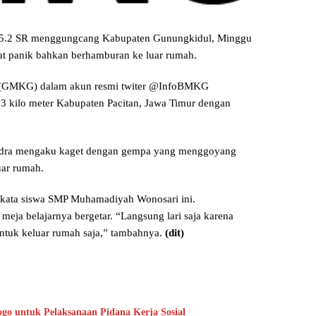
5.2 SR menggungcang Kabupaten Gunungkidul, Minggu
at panik bahkan berhamburan ke luar rumah.
a (GMKG) dalam akun resmi twiter @InfoBMKG
93 kilo meter Kabupaten Pacitan, Jawa Timur dengan
endra mengaku kaget dengan gempa yang menggoyang
uar rumah.
” kata siswa SMP Muhamadiyah Wonosari ini.
 meja belajarnya bergetar. “Langsung lari saja karena
ntuk keluar rumah saja,” tambahnya.
(dit)
go untuk Pelaksanaan Pidana Kerja Sosial