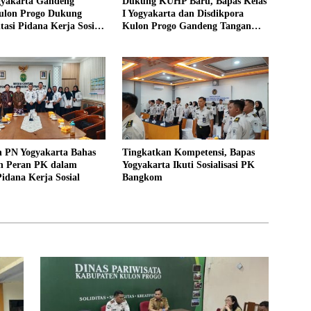
gyakarta Gandeng
Dukung KUHP Baru, Bapas Kelas
ulon Progo Dukung
I Yogyakarta dan Disdikpora
asi Pidana Kerja Sosial
Kulon Progo Gandeng Tangan
UHP Baru
Sediakan Lokasi Pidana Kerja
Sosial
n PN Yogyakarta Bahas
Tingkatkan Kompetensi, Bapas
n Peran PK dalam
Yogyakarta Ikuti Sosialisasi PK
idana Kerja Sosial
Bangkom