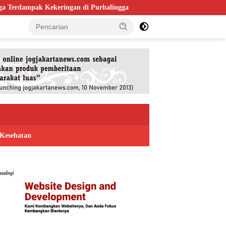
gan di Purbalingga
Bapas Yogyakarta Gandeng Satpol PP Kulon
Kesehatan