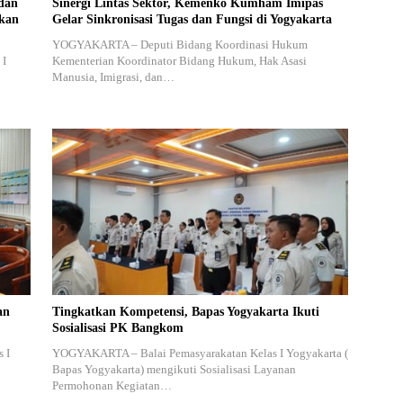
dan
Sinergi Lintas Sektor, Kemenko Kumham Imipas
akan
Gelar Sinkronisasi Tugas dan Fungsi di Yogyakarta
YOGYAKARTA – Deputi Bidang Koordinasi Hukum
 I
Kementerian Koordinator Bidang Hukum, Hak Asasi
Manusia, Imigrasi, dan…
an
Tingkatkan Kompetensi, Bapas Yogyakarta Ikuti
Sosialisasi PK Bangkom
 I
YOGYAKARTA – Balai Pemasyarakatan Kelas I Yogyakarta (
Bapas Yogyakarta) mengikuti Sosialisasi Layanan
Permohonan Kegiatan…