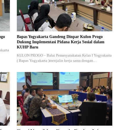
ogo
Bapas Yogyakarta Gandeng Dinpar Kulon Progo
Dukung Implementasi Pidana Kerja Sosial dalam
KUHP Baru
akarta
KULON PROGO – Balai Pemasyarakatan Kelas I Yogyakarta
( Bapas Yogyakarta )menjalin kerja sama dengan…