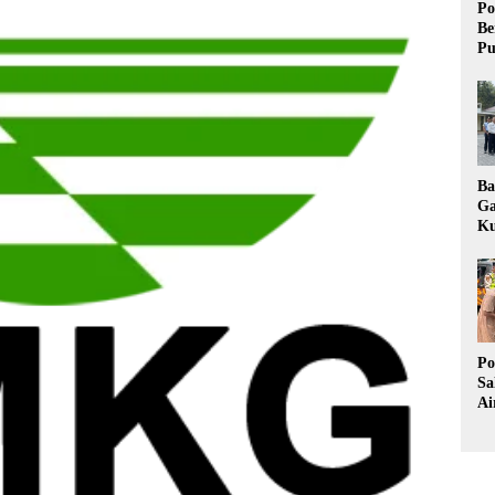
Po
Be
Pu
Ba
Ga
Ku
Pe
Ke
Po
Sa
Ai
Wa
Ke
Pu