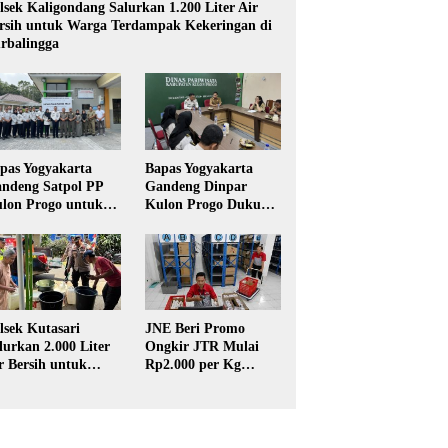
lsek Kaligondang Salurkan 1.200 Liter Air
rsih untuk Warga Terdampak Kekeringan di
rbalingga
pas Yogyakarta
Bapas Yogyakarta
ndeng Satpol PP
Gandeng Dinpar
lon Progo untuk
Kulon Progo Dukung
laksanaan Pidana
Implementasi Pidana
rja Sosial
Kerja Sosial dalam
KUHP Baru
lsek Kutasari
JNE Beri Promo
lurkan 2.000 Liter
Ongkir JTR Mulai
r Bersih untuk
Rp2.000 per Kg
rga Terdampak
untuk Pengiriman ke
keringan di
Seluruh Pulau Jawa
rbalingga