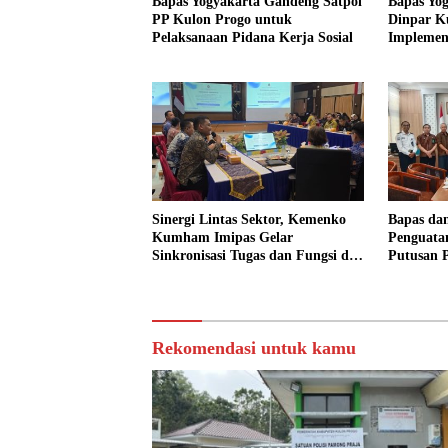
Bapas Yogyakarta Gandeng Satpol
Bapas Yo
PP Kulon Progo untuk
Dinpar K
Pelaksanaan Pidana Kerja Sosial
Implement
dalam K
Sinergi Lintas Sektor, Kemenko
Bapas da
Kumham Imipas Gelar
Penguata
Sinkronisasi Tugas dan Fungsi di
Putusan P
Yogyakarta
Rekomendasi untuk kamu