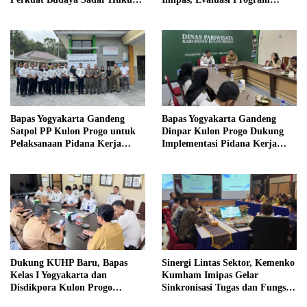
di Sekolah
Magang Taruna
Bapas Yogyakarta Gandeng
Bapas Yogyakarta Gandeng
Satpol PP Kulon Progo untuk
Dinpar Kulon Progo Dukung
Pelaksanaan Pidana Kerja
Implementasi Pidana Kerja
Sosial
Sosial dalam KUHP Baru
Dukung KUHP Baru, Bapas
Sinergi Lintas Sektor, Kemenko
Kelas I Yogyakarta dan
Kumham Imipas Gelar
Disdikpora Kulon Progo
Sinkronisasi Tugas dan Fungsi
Gandeng Tangan Sediakan
di Yogyakarta