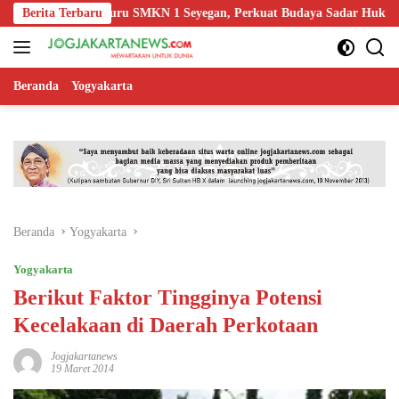
Langsung
 Edukasi Guru SMKN 1 Seyegan, Perkuat Budaya Sadar Hukum di Sekol
Berita Terbaru
ke
konten
Beranda
Yogyakarta
Beranda
Yogyakarta
Yogyakarta
Berikut Faktor Tingginya Potensi
Kecelakaan di Daerah Perkotaan
Jogjakartanews
19 Maret 2014