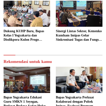
Dukung KUHP Baru, Bapas
Sinergi Lintas Sektor, Kemenko
Kelas I Yogyakarta dan
Kumham Imipas Gelar
Disdikpora Kulon Progo
Sinkronisasi Tugas dan Fungsi
Gandeng Tangan Sediakan
di Yogyakarta
Lokasi Pidana Kerja Sosial
Rekomendasi untuk kamu
Bapas Yogyakarta Edukasi
Bapas Yogyakarta Perkuat
Guru SMKN 1 Seyegan,
Kolaborasi dengan Poltek
Perkuat Budaya Sadar Hukum
Imipas, Evaluasi Program