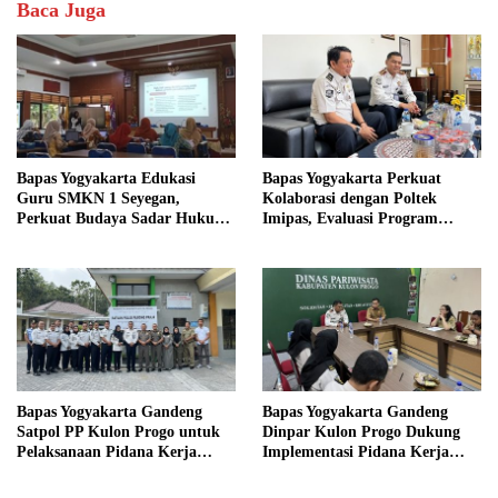
Baca Juga
Bapas Yogyakarta Edukasi
Bapas Yogyakarta Perkuat
Guru SMKN 1 Seyegan,
Kolaborasi dengan Poltek
Perkuat Budaya Sadar Hukum
Imipas, Evaluasi Program
di Sekolah
Magang Taruna
Bapas Yogyakarta Gandeng
Bapas Yogyakarta Gandeng
Satpol PP Kulon Progo untuk
Dinpar Kulon Progo Dukung
Pelaksanaan Pidana Kerja
Implementasi Pidana Kerja
Sosial
Sosial dalam KUHP Baru