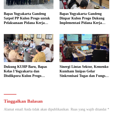
Bapas Yogyakarta Gandeng
Bapas Yogyakarta Gandeng
Satpol PP Kulon Progo untuk
Dinpar Kulon Progo Dukung
Pelaksanaan Pidana Kerja
Implementasi Pidana Kerja
Sosial
Sosial dalam KUHP Baru
Dukung KUHP Baru, Bapas
Sinergi Lintas Sektor, Kemenko
Kelas I Yogyakarta dan
Kumham Imipas Gelar
Disdikpora Kulon Progo
Sinkronisasi Tugas dan Fungsi
Gandeng Tangan Sediakan
di Yogyakarta
Lokasi Pidana Kerja Sosial
Tinggalkan Balasan
Alamat email Anda tidak akan dipublikasikan.
Ruas yang wajib ditandai
*