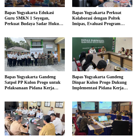
Bapas Yogyakarta Edukasi
Bapas Yogyakarta Perkuat
Guru SMKN 1 Seyegan,
Kolaborasi dengan Poltek
Perkuat Budaya Sadar Hukum
Imipas, Evaluasi Program
di Sekolah
Magang Taruna
Bapas Yogyakarta Gandeng
Bapas Yogyakarta Gandeng
Satpol PP Kulon Progo untuk
Dinpar Kulon Progo Dukung
Pelaksanaan Pidana Kerja
Implementasi Pidana Kerja
Sosial
Sosial dalam KUHP Baru