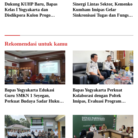
Dukung KUHP Baru, Bapas
Sinergi Lintas Sektor, Kemenko
Kelas I Yogyakarta dan
Kumham Imipas Gelar
Disdikpora Kulon Progo
Sinkronisasi Tugas dan Fungsi
Gandeng Tangan Sediakan
di Yogyakarta
Lokasi Pidana Kerja Sosial
Rekomendasi untuk kamu
Bapas Yogyakarta Edukasi
Bapas Yogyakarta Perkuat
Guru SMKN 1 Seyegan,
Kolaborasi dengan Poltek
Perkuat Budaya Sadar Hukum
Imipas, Evaluasi Program
di Sekolah
Magang Taruna