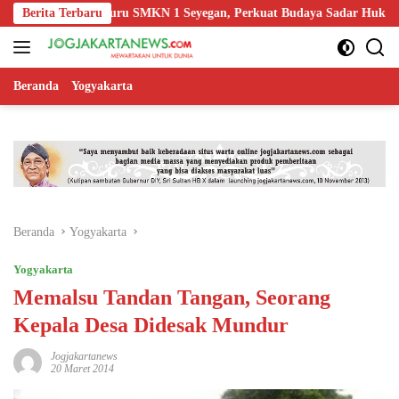
Langsung
Edukasi Guru SMKN 1 Seyegan, Perkuat Budaya Sadar Hukum di Sekola
Berita Terbaru
ke
konten
Beranda
Yogyakarta
Beranda
Yogyakarta
Yogyakarta
Memalsu Tandan Tangan, Seorang
Kepala Desa Didesak Mundur
Jogjakartanews
20 Maret 2014