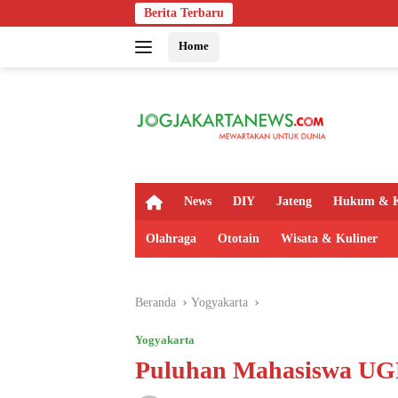
Langsung
Berita Terbaru
Indosat, O
ke
Home
konten
H
News
DIY
Jateng
Hukum & K
o
m
Olahraga
Ototain
Wisata & Kuliner
e
Beranda
Yogyakarta
Yogyakarta
Puluhan Mahasiswa UGM