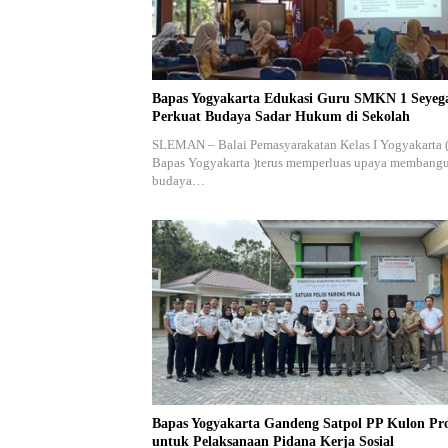
Bapas Yogyakarta Edukasi Guru SMKN 1 Seyeg
Perkuat Budaya Sadar Hukum di Sekolah
SLEMAN – Balai Pemasyarakatan Kelas I Yogyakarta 
Bapas Yogyakarta )terus memperluas upaya membang
budaya…
Bapas Yogyakarta Gandeng Satpol PP Kulon Pr
untuk Pelaksanaan Pidana Kerja Sosial