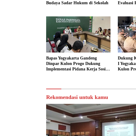
Budaya Sadar Hukum di Sekolah
Evaluasi
Bapas Yogyakarta Gandeng
Dukung K
Dinpar Kulon Progo Dukung
I Yogyaka
Implementasi Pidana Kerja Sosial
Kulon Pr
dalam KUHP Baru
Sediakan 
Sosial
Rekomendasi untuk kamu