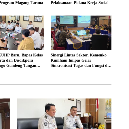
 Program Magang Taruna
Pelaksanaan Pidana Kerja Sosial
UHP Baru, Bapas Kelas
Sinergi Lintas Sektor, Kemenko
rta dan Disdikpora
Kumham Imipas Gelar
ogo Gandeng Tangan
Sinkronisasi Tugas dan Fungsi di
Lokasi Pidana Kerja
Yogyakarta