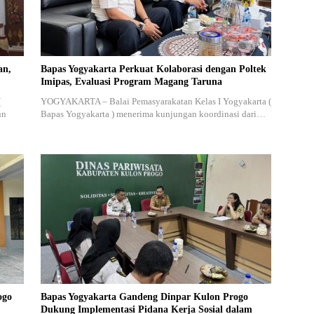
an,
Bapas Yogyakarta Perkuat Kolaborasi dengan Poltek
Imipas, Evaluasi Program Magang Taruna
(
YOGYAKARTA – Balai Pemasyarakatan Kelas I Yogyakarta (
un
Bapas Yogyakarta ) menerima kunjungan koordinasi dari…
ogo
Bapas Yogyakarta Gandeng Dinpar Kulon Progo
Dukung Implementasi Pidana Kerja Sosial dalam