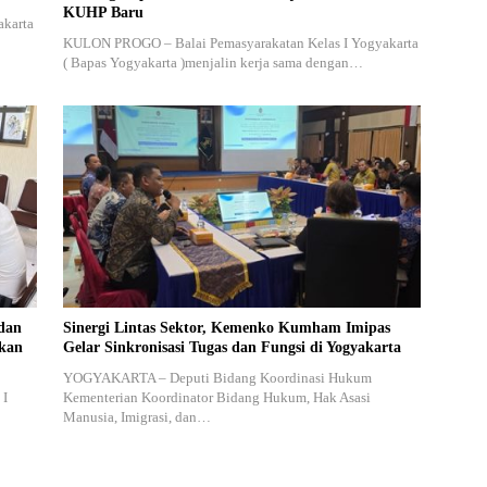
KUHP Baru
akarta
KULON PROGO – Balai Pemasyarakatan Kelas I Yogyakarta
( Bapas Yogyakarta )menjalin kerja sama dengan…
dan
Sinergi Lintas Sektor, Kemenko Kumham Imipas
akan
Gelar Sinkronisasi Tugas dan Fungsi di Yogyakarta
YOGYAKARTA – Deputi Bidang Koordinasi Hukum
 I
Kementerian Koordinator Bidang Hukum, Hak Asasi
Manusia, Imigrasi, dan…