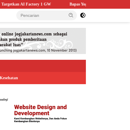
1 GW
Bapas Yogyakarta Edukasi Guru SMKN 1 Seyegan, Perkua
Kesehatan