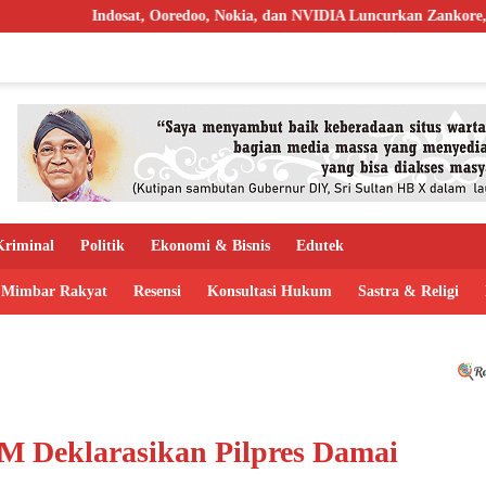
oredoo, Nokia, dan NVIDIA Luncurkan Zankore, Targetkan AI Factory 
riminal
Politik
Ekonomi & Bisnis
Edutek
Mimbar Rakyat
Resensi
Konsultasi Hukum
Sastra & Religi
 Deklarasikan Pilpres Damai