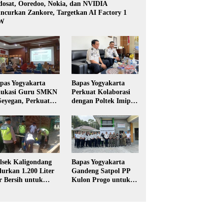
dosat, Ooredoo, Nokia, dan NVIDIA
ncurkan Zankore, Targetkan AI Factory 1
W
pas Yogyakarta
Bapas Yogyakarta
ukasi Guru SMKN
Perkuat Kolaborasi
Seyegan, Perkuat
dengan Poltek Imipas,
daya Sadar
Evaluasi Program
kum di Sekolah
Magang Taruna
lsek Kaligondang
Bapas Yogyakarta
lurkan 1.200 Liter
Gandeng Satpol PP
r Bersih untuk
Kulon Progo untuk
rga Terdampak
Pelaksanaan Pidana
keringan di
Kerja Sosial
rbalingga