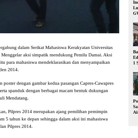
In
Lu
G
rgabung dalam Serikat Mahasiswa Kerakyatan Universitas
Ba
 Menggelar aksi simpatik mendukung Pemilu Damai. Aksi
Ed
ta itu para mahasiswa mendeklarasikan dan menyampaikan
1 
Bu
iden 2014.
Hu
n poster dengan gambar kedua pasangan Capres-Cawapres
serta spanduk dengan berbagai macam bentuk dukungan
uli Mendatang.
Po
Sa
an, Pilpres 2014 merupakan ajang pemilihan pemimpin
Ai
Wa
lam 5 tahun ke depan sehingga dalam aksi ini mahasiswa
Ke
lan Pilpres 2014.
Pu