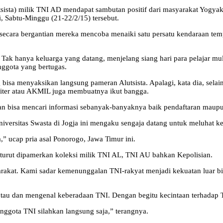
tsista) milik TNI AD mendapat sambutan positif dari masyarakat Yogy
ri, Sabtu-Minggu (21-22/2/15) tersebut.
secara bergantian mereka mencoba menaiki satu persatu kendaraan tem
Tak hanya keluarga yang datang, menjelang siang hari para pelajar m
nggota yang bertugas.
isa menyaksikan langsung pameran Alutsista. Apalagi, kata dia, selain
iliter atau AKMIL juga membuatnya ikut bangga.
ian bisa mencari informasi sebanyak-banyaknya baik pendaftaran maupun
niversitas Swasta di Jogja ini mengaku sengaja datang untuk meluhat 
,” ucap pria asal Ponorogo, Jawa Timur ini.
turut dipamerkan koleksi milik TNI AL, TNI AU bahkan Kepolisian.
yarakat. Kami sadar kemenunggalan TNI-rakyat menjadi kekuatan lua
 tau dan mengenal keberadaan TNI. Dengan begitu kecintaan terhadap
anggota TNI silahkan langsung saja,” terangnya.