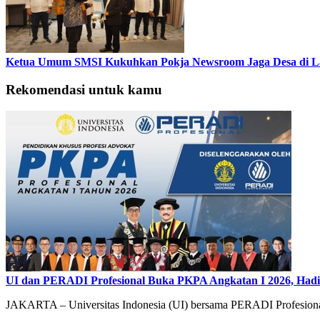
Ketua Umum SMSI Kukuhkan Pokja Newsroom Jaga Desa di Lam
Rekomendasi untuk kamu
UI dan PERADI Profesional Buka PKPA Angkatan I 2026, Hadi
JAKARTA – Universitas Indonesia (UI) bersama PERADI Profesiona