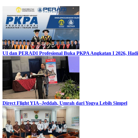
UI dan PERADI Profesional Buka PKPA Angkatan I 2026, Hadi
Direct Flight YIA–Jeddah, Umrah dari Yogya Lebih Simpel