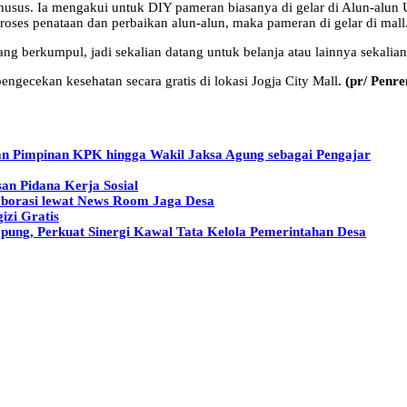
husus. Ia mengakui untuk DIY pameran biasanya di gelar di Alun-alun
oses penataan dan perbaikan alun-alun, maka pameran di gelar di mall
ng berkumpul, jadi sekalian datang untuk belanja atau lainnya sekalian 
ngecekan kesehatan secara gratis di lokasi Jogja City Mall
. (pr/ Penr
n Pimpinan KPK hingga Wakil Jaksa Agung sebagai Pengajar
an Pidana Kerja Sosial
aborasi lewat News Room Jaga Desa
izi Gratis
ng, Perkuat Sinergi Kawal Tata Kelola Pemerintahan Desa