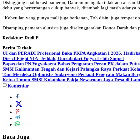
Disinggung soal lokasi pameran, Danrem mengaku tidak ada alasan k
debu yang berterbangan cukup banyak, ditambah lagi masih adanya pr
”Kebetulan yang punya mall juga berkenan, Toh disini juga tempat ora
Disamping pemeran alutsista juga diselenggarakan Donor Darah dan pe
Redaktur: Rudi F
Berita Terkait
UI dan PERADI Profesional Buka PKPA Angkatan I 2026, Hadirka
Direct Flight YIA–Jeddah, Umrah dari Yogya Lebih Simpel
Bapas dan PN Yogyakarta Bahas Penguatan Peran PK dalam Putus
SMSI Kalimantan Tengah dan Kejari Palangka Raya Perkuat Kol
Tani Merdeka Optimistis Sudaryono Perkuat Program Makan Berg
Ketua Umum SMSI Kukuhkan Pokja Newsroom Jaga Desa di Lampu
Komentar
Baca Juga