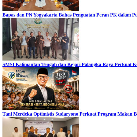
Bapas dan PN Yogyakarta Bahas Penguatan Peran PK dalam Put
SMSI Kalimantan Tengah dan Kejari Palangka Raya Perkuat K
Tani Merdeka Optimistis Sudaryono Perkuat Program Makan Be