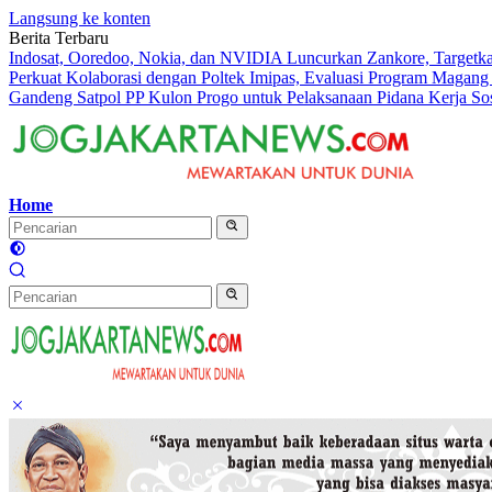
Langsung ke konten
Berita Terbaru
Indosat, Ooredoo, Nokia, dan NVIDIA Luncurkan Zankore, Targetk
Perkuat Kolaborasi dengan Poltek Imipas, Evaluasi Program Magang
Gandeng Satpol PP Kulon Progo untuk Pelaksanaan Pidana Kerja Sos
Home