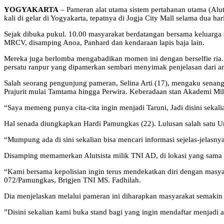
YOGYAKARTA
– Pameran alat utama sistem pertahanan utama (Alu
kali di gelar di Yogyakarta, tepatnya di Jogja City Mall selama dua ha
Sejak dibuka pukul. 10.00 masyarakat berdatangan bersama keluarga 
MRCV, disamping Anoa, Panhard dan kendaraan lapis baja lain.
Mereka juga berlomba mengabadikan momen ini dengan berselfie ria. 
persatu ranpur yang dipamerkan sembari menyimak penjelasan dari a
Salah seorang pengunjung pameran, Selina Arti (17), mengaku senang b
Prajurit mulai Tamtama hingga Perwira. Keberadaan stan Akademi M
“Saya memeng punya cita-cita ingin menjadi Taruni, Jadi disini sekal
Hal senada diungkapkan Hardi Pamungkas (22). Lulusan salah satu U
“Mumpung ada di sini sekalian bisa mencari informasi sejelas-jelasnya
Disamping memamerkan Alutsista milik TNI AD, di lokasi yang sama 
“Kami bersama kepolisian ingin terus mendekatkan diri dengan mas
072/Pamungkas, Brigjen TNI MS. Fadhilah.
Dia menjelaskan melalui pameran ini diharapkan masyarakat semakin
”Disini sekalian kami buka stand bagi yang ingin mendaftar menjadi 