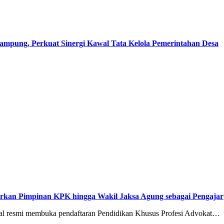
pung, Perkuat Sinergi Kawal Tata Kelola Pemerintahan Desa
rkan Pimpinan KPK hingga Wakil Jaksa Agung sebagai Pengajar
l resmi membuka pendaftaran Pendidikan Khusus Profesi Advokat…