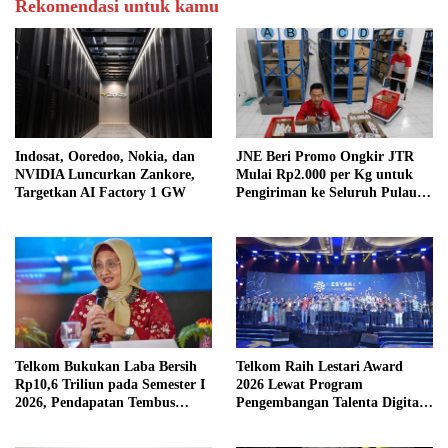
Rekomendasi untuk kamu
Indosat, Ooredoo, Nokia, dan
JNE Beri Promo Ongkir JTR
NVIDIA Luncurkan Zankore,
Mulai Rp2.000 per Kg untuk
Targetkan AI Factory 1 GW
Pengiriman ke Seluruh Pulau
Jawa
Telkom Bukukan Laba Bersih
Telkom Raih Lestari Award
Rp10,6 Triliun pada Semester I
2026 Lewat Program
2026, Pendapatan Tembus
Pengembangan Talenta Digital
Rp75,9 Triliun
Berkelanjutan