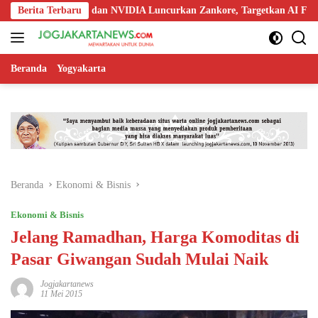
Langsung
doo, Nokia, dan NVIDIA Luncurkan Zankore, Targetkan AI Factory 1 GW
Berita Terbaru
ke
konten
Beranda
Yogyakarta
Beranda
Ekonomi & Bisnis
Ekonomi & Bisnis
Jelang Ramadhan, Harga Komoditas di
Pasar Giwangan Sudah Mulai Naik
Jogjakartanews
11 Mei 2015