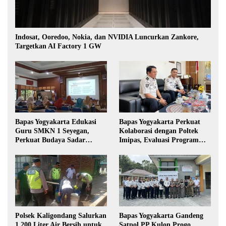
Indosat, Ooredoo, Nokia, dan NVIDIA Luncurkan Zankore,
Targetkan AI Factory 1 GW
Bapas Yogyakarta Edukasi
Bapas Yogyakarta Perkuat
Guru SMKN 1 Seyegan,
Kolaborasi dengan Poltek
Perkuat Budaya Sadar
Imipas, Evaluasi Program
Hukum di Sekolah
Magang Taruna
Polsek Kaligondang Salurkan
Bapas Yogyakarta Gandeng
1.200 Liter Air Bersih untuk
Satpol PP Kulon Progo