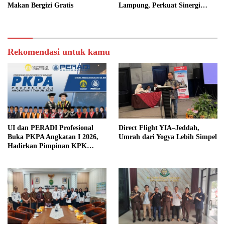
Makan Bergizi Gratis
Lampung, Perkuat Sinergi
Kawal Tata Kelola
Pemerintahan Desa
Rekomendasi untuk kamu
UI dan PERADI Profesional
Direct Flight YIA–Jeddah,
Buka PKPA Angkatan I 2026,
Umrah dari Yogya Lebih Simpel
Hadirkan Pimpinan KPK
hingga Wakil Jaksa Agung
sebagai Pengajar