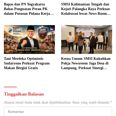
Bapas dan PN Yogyakarta
SMSI Kalimantan Tengah dan
Bahas Penguatan Peran PK
Kejari Palangka Raya Perkuat
dalam Putusan Pidana Kerja
Kolaborasi lewat News Room
Sosial
Jaga Desa
Tani Merdeka Optimistis
Ketua Umum SMSI Kukuhkan
Sudaryono Perkuat Program
Pokja Newsroom Jaga Desa di
Makan Bergizi Gratis
Lampung, Perkuat Sinergi
Kawal Tata Kelola
Pemerintahan Desa
Tinggalkan Balasan
Alamat email Anda tidak akan dipublikasikan.
Ruas yang wajib ditandai
*