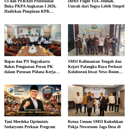
UI dan PERADI Profesional
Direct Flight YIA–Jeddah,
Buka PKPA Angkatan I 2026,
Umrah dari Yogya Lebih Simpel
Hadirkan Pimpinan KPK
hingga Wakil Jaksa Agung
sebagai Pengajar
Bapas dan PN Yogyakarta
SMSI Kalimantan Tengah dan
Bahas Penguatan Peran PK
Kejari Palangka Raya Perkuat
dalam Putusan Pidana Kerja
Kolaborasi lewat News Room
Sosial
Jaga Desa
Tani Merdeka Optimistis
Ketua Umum SMSI Kukuhkan
Sudaryono Perkuat Program
Pokja Newsroom Jaga Desa di