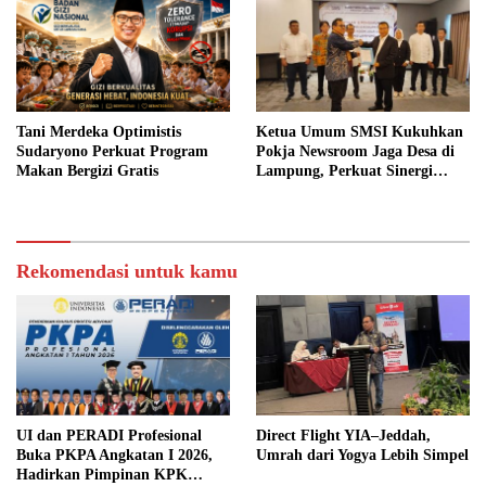
Tani Merdeka Optimistis
Ketua Umum SMSI Kukuhkan
Sudaryono Perkuat Program
Pokja Newsroom Jaga Desa di
Makan Bergizi Gratis
Lampung, Perkuat Sinergi
Kawal Tata Kelola
Pemerintahan Desa
Rekomendasi untuk kamu
UI dan PERADI Profesional
Direct Flight YIA–Jeddah,
Buka PKPA Angkatan I 2026,
Umrah dari Yogya Lebih Simpel
Hadirkan Pimpinan KPK