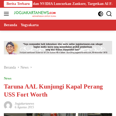
Langsung
edoo, Nokia, dan NVIDIA Luncurkan Zankore, Targetkan AI Factory 1 
Berita Terbaru
ke
konten
Beranda
Yogyakarta
Beranda
News
News
Taruna AAL Kunjungi Kapal Perang
USS Fort Worth
Jogjakartanews
6 Agustus 2015