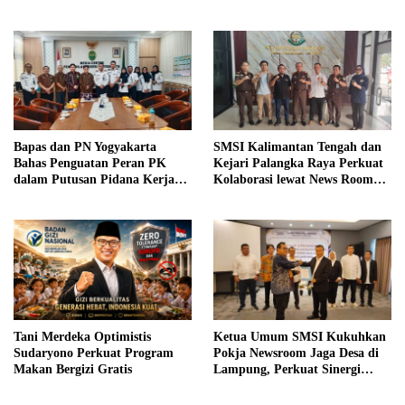
hingga Wakil Jaksa Agung
sebagai Pengajar
Bapas dan PN Yogyakarta
SMSI Kalimantan Tengah dan
Bahas Penguatan Peran PK
Kejari Palangka Raya Perkuat
dalam Putusan Pidana Kerja
Kolaborasi lewat News Room
Sosial
Jaga Desa
Tani Merdeka Optimistis
Ketua Umum SMSI Kukuhkan
Sudaryono Perkuat Program
Pokja Newsroom Jaga Desa di
Makan Bergizi Gratis
Lampung, Perkuat Sinergi
Kawal Tata Kelola
Pemerintahan Desa