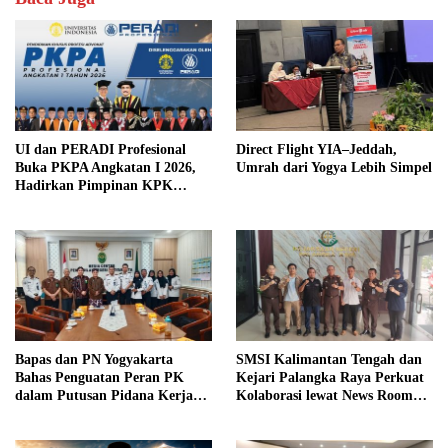
UI dan PERADI Profesional
Direct Flight YIA–Jeddah,
Buka PKPA Angkatan I 2026,
Umrah dari Yogya Lebih Simpel
Hadirkan Pimpinan KPK
hingga Wakil Jaksa Agung
sebagai Pengajar
Bapas dan PN Yogyakarta
SMSI Kalimantan Tengah dan
Bahas Penguatan Peran PK
Kejari Palangka Raya Perkuat
dalam Putusan Pidana Kerja
Kolaborasi lewat News Room
Sosial
Jaga Desa