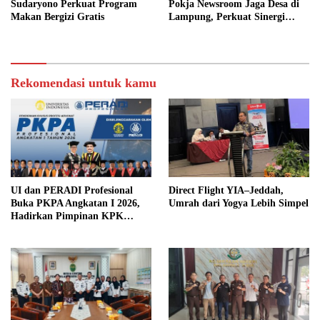
Sudaryono Perkuat Program
Pokja Newsroom Jaga Desa di
Makan Bergizi Gratis
Lampung, Perkuat Sinergi
Kawal Tata Kelola
Pemerintahan Desa
Rekomendasi untuk kamu
UI dan PERADI Profesional
Direct Flight YIA–Jeddah,
Buka PKPA Angkatan I 2026,
Umrah dari Yogya Lebih Simpel
Hadirkan Pimpinan KPK
hingga Wakil Jaksa Agung
sebagai Pengajar