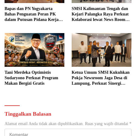
Bapas dan PN Yogyakarta
SMSI Kalimantan Tengah dan
Bahas Penguatan Peran PK
Kejari Palangka Raya Perkuat
dalam Putusan Pidana Kerja
Kolaborasi lewat News Room
Sosial
Jaga Desa
Tani Merdeka Optimistis
Ketua Umum SMSI Kukuhkan
Sudaryono Perkuat Program
Pokja Newsroom Jaga Desa di
Makan Bergizi Gratis
Lampung, Perkuat Sinergi
Kawal Tata Kelola
Pemerintahan Desa
Tinggalkan Balasan
Alamat email Anda tidak akan dipublikasikan.
Ruas yang wajib ditandai
*