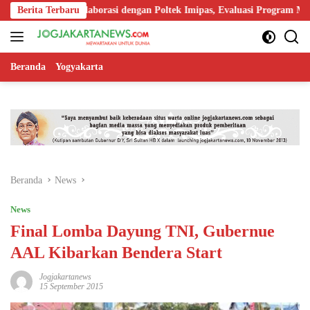
Langsung
rkuat Kolaborasi dengan Poltek Imipas, Evaluasi Program Magang Taru
Berita Terbaru
ke
konten
Beranda
Yogyakarta
Beranda
News
News
Final Lomba Dayung TNI, Gubernue
AAL Kibarkan Bendera Start
Jogjakartanews
15 September 2015