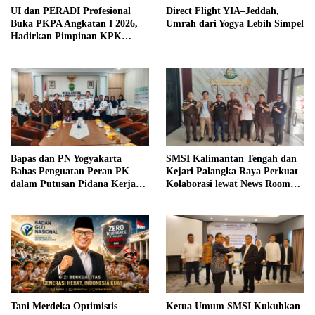
UI dan PERADI Profesional
Direct Flight YIA–Jeddah,
Buka PKPA Angkatan I 2026,
Umrah dari Yogya Lebih Simpel
Hadirkan Pimpinan KPK
hingga Wakil Jaksa Agung
sebagai Pengajar
Bapas dan PN Yogyakarta
SMSI Kalimantan Tengah dan
Bahas Penguatan Peran PK
Kejari Palangka Raya Perkuat
dalam Putusan Pidana Kerja
Kolaborasi lewat News Room
Sosial
Jaga Desa
Tani Merdeka Optimistis
Ketua Umum SMSI Kukuhkan