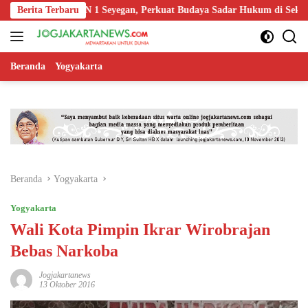
Langsung
i Guru SMKN 1 Seyegan, Perkuat Budaya Sadar Hukum di Sekolah
Berita Terbaru
ke
konten
Beranda
Yogyakarta
Beranda
Yogyakarta
Yogyakarta
Wali Kota Pimpin Ikrar Wirobrajan
Bebas Narkoba
Jogjakartanews
13 Oktober 2016