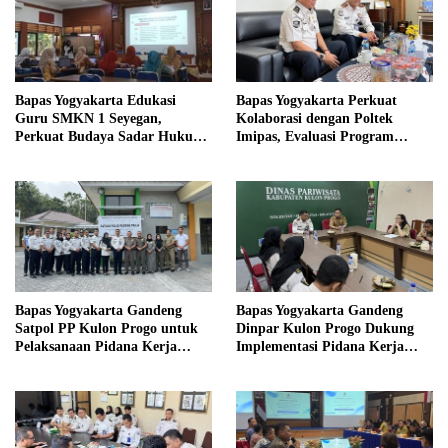
Bapas Yogyakarta Edukasi
Bapas Yogyakarta Perkuat
Guru SMKN 1 Seyegan,
Kolaborasi dengan Poltek
Perkuat Budaya Sadar Hukum
Imipas, Evaluasi Program
di Sekolah
Magang Taruna
Bapas Yogyakarta Gandeng
Bapas Yogyakarta Gandeng
Satpol PP Kulon Progo untuk
Dinpar Kulon Progo Dukung
Pelaksanaan Pidana Kerja
Implementasi Pidana Kerja
Sosial
Sosial dalam KUHP Baru