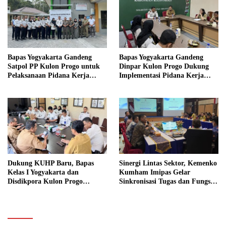
Bapas Yogyakarta Gandeng
Bapas Yogyakarta Gandeng
Satpol PP Kulon Progo untuk
Dinpar Kulon Progo Dukung
Pelaksanaan Pidana Kerja
Implementasi Pidana Kerja
Sosial
Sosial dalam KUHP Baru
Dukung KUHP Baru, Bapas
Sinergi Lintas Sektor, Kemenko
Kelas I Yogyakarta dan
Kumham Imipas Gelar
Disdikpora Kulon Progo
Sinkronisasi Tugas dan Fungsi
Gandeng Tangan Sediakan
di Yogyakarta
Lokasi Pidana Kerja Sosial