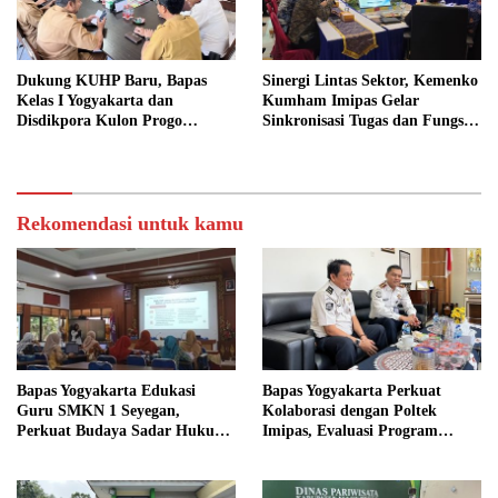
Dukung KUHP Baru, Bapas
Sinergi Lintas Sektor, Kemenko
Kelas I Yogyakarta dan
Kumham Imipas Gelar
Disdikpora Kulon Progo
Sinkronisasi Tugas dan Fungsi
Gandeng Tangan Sediakan
di Yogyakarta
Lokasi Pidana Kerja Sosial
Rekomendasi untuk kamu
Bapas Yogyakarta Edukasi
Bapas Yogyakarta Perkuat
Guru SMKN 1 Seyegan,
Kolaborasi dengan Poltek
Perkuat Budaya Sadar Hukum
Imipas, Evaluasi Program
di Sekolah
Magang Taruna