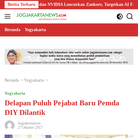
Langsung
doo, Nokia, dan NVIDIA Luncurkan Zankore, Targetkan AI Factory 1 GW
Berita Terbaru
ke
konten
Beranda
Yogyakarta
Beranda
Yogyakarta
Yogyakarta
Delapan Puluh Pejabat Baru Pemda
DIY Dilantik
Jogjakartanews
27 Oktober 2017