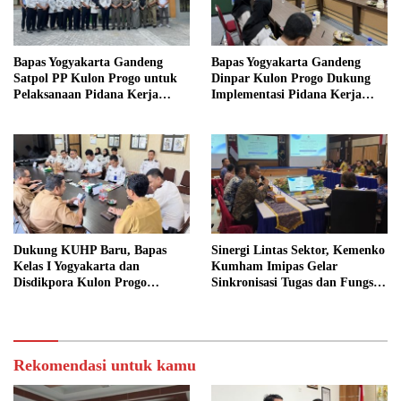
Bapas Yogyakarta Gandeng
Bapas Yogyakarta Gandeng
Satpol PP Kulon Progo untuk
Dinpar Kulon Progo Dukung
Pelaksanaan Pidana Kerja
Implementasi Pidana Kerja
Sosial
Sosial dalam KUHP Baru
Dukung KUHP Baru, Bapas
Sinergi Lintas Sektor, Kemenko
Kelas I Yogyakarta dan
Kumham Imipas Gelar
Disdikpora Kulon Progo
Sinkronisasi Tugas dan Fungsi
Gandeng Tangan Sediakan
di Yogyakarta
Lokasi Pidana Kerja Sosial
Rekomendasi untuk kamu