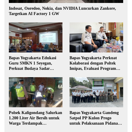
Indosat, Ooredoo, Nokia, dan NVIDIA Luncurkan Zankore,
Targetkan AI Factory 1 GW
Bapas Yogyakarta Edukasi
Bapas Yogyakarta Perkuat
Guru SMKN 1 Seyegan,
Kolaborasi dengan Poltek
Perkuat Budaya Sadar
Imipas, Evaluasi Program
Hukum di Sekolah
Magang Taruna
Polsek Kaligondang Salurkan
Bapas Yogyakarta Gandeng
1.200 Liter Air Bersih untuk
Satpol PP Kulon Progo
Warga Terdampak
untuk Pelaksanaan Pidana
Kekeringan di Purbalingga
Kerja Sosial