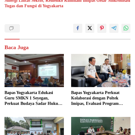
Sinergi Lintas Sektor, Kemenko Kumham Imipas Gelar Sinkronisasi
Tugas dan Fungsi di Yogyakarta
Baca Juga
Bapas Yogyakarta Edukasi
Bapas Yogyakarta Perkuat
Guru SMKN 1 Seyegan,
Kolaborasi dengan Poltek
Perkuat Budaya Sadar Hukum
Imipas, Evaluasi Program
di Sekolah
Magang Taruna