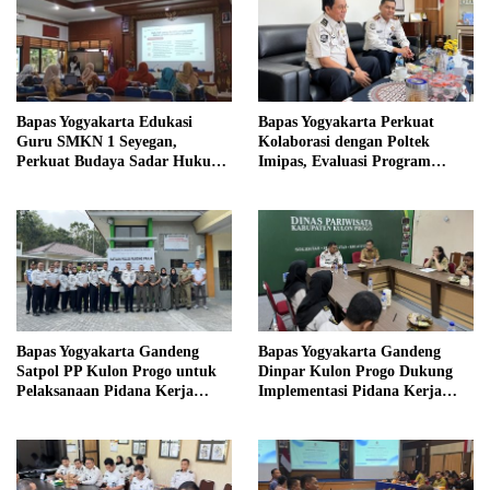
Bapas Yogyakarta Edukasi
Bapas Yogyakarta Perkuat
Guru SMKN 1 Seyegan,
Kolaborasi dengan Poltek
Perkuat Budaya Sadar Hukum
Imipas, Evaluasi Program
di Sekolah
Magang Taruna
Bapas Yogyakarta Gandeng
Bapas Yogyakarta Gandeng
Satpol PP Kulon Progo untuk
Dinpar Kulon Progo Dukung
Pelaksanaan Pidana Kerja
Implementasi Pidana Kerja
Sosial
Sosial dalam KUHP Baru