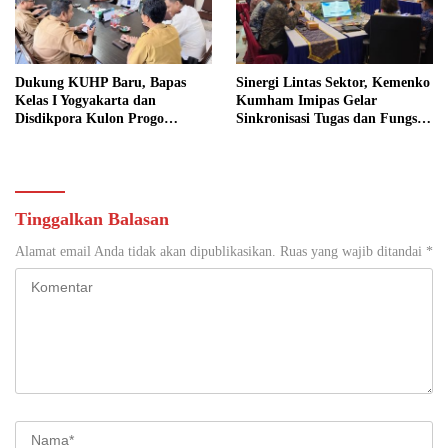
Dukung KUHP Baru, Bapas
Sinergi Lintas Sektor, Kemenko
Kelas I Yogyakarta dan
Kumham Imipas Gelar
Disdikpora Kulon Progo
Sinkronisasi Tugas dan Fungsi
Gandeng Tangan Sediakan
di Yogyakarta
Lokasi Pidana Kerja Sosial
Tinggalkan Balasan
Alamat email Anda tidak akan dipublikasikan.
Ruas yang wajib ditandai
*