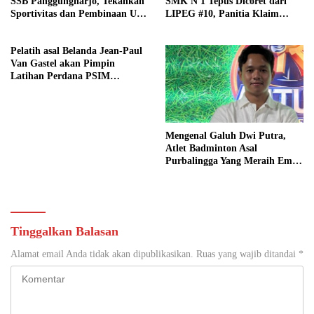
SSB Panggungharjo, Tekankan
SMK N 1 Tepus Dicoret dari
Sportivitas dan Pembinaan Usia
LIPEG #10, Panitia Klaim
Dini
Sesuai Aturan
Pelatih asal Belanda Jean-Paul
Van Gastel akan Pimpin
Latihan Perdana PSIM
Yogyakarta Senin (23/6)
Mendatang
Mengenal Galuh Dwi Putra,
Atlet Badminton Asal
Purbalingga Yang Meraih Emas
Di Event Pon Aceh-Sumut 2024
Tinggalkan Balasan
Alamat email Anda tidak akan dipublikasikan.
Ruas yang wajib ditandai
*