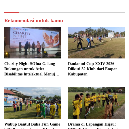
Rekomendasi untuk kamu
Charity Night SOIna Galang
Danlanud Cup XXIV 2026
Dukungan untuk Atlet
Diikuti 32 Klub dari Empat
Disabilitas Intelektual Menuju
Kabupaten
Pesonas II dan World Games
2027
Wabup Bantul Buka Fun Game
Drama di Lapangan Hijau: