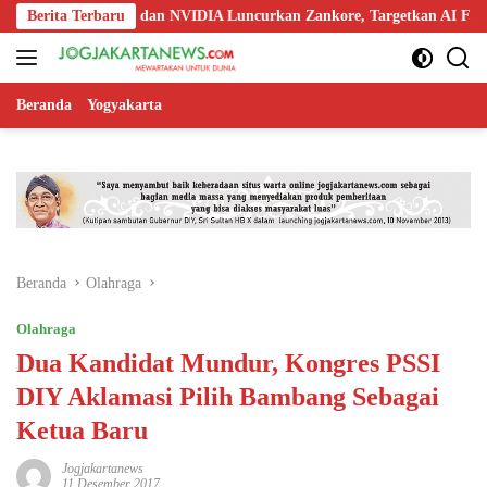
Langsung
doo, Nokia, dan NVIDIA Luncurkan Zankore, Targetkan AI Factory 1 G
Berita Terbaru
ke
konten
Beranda
Yogyakarta
Beranda
Olahraga
Olahraga
Dua Kandidat Mundur, Kongres PSSI
DIY Aklamasi Pilih Bambang Sebagai
Ketua Baru
Jogjakartanews
11 Desember 2017