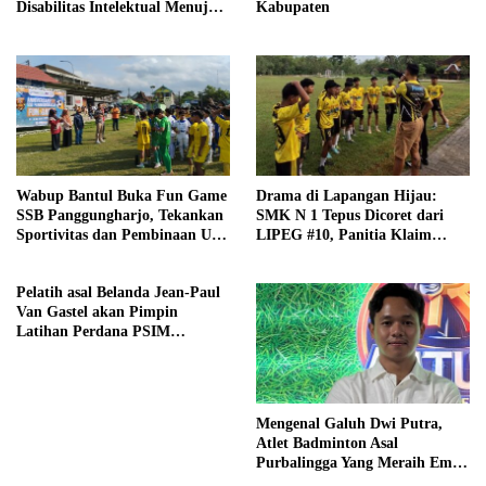
Disabilitas Intelektual Menuju
Kabupaten
Pesonas II dan World Games
2027
Wabup Bantul Buka Fun Game
Drama di Lapangan Hijau:
SSB Panggungharjo, Tekankan
SMK N 1 Tepus Dicoret dari
Sportivitas dan Pembinaan Usia
LIPEG #10, Panitia Klaim
Dini
Sesuai Aturan
Pelatih asal Belanda Jean-Paul
Van Gastel akan Pimpin
Latihan Perdana PSIM
Yogyakarta Senin (23/6)
Mendatang
Mengenal Galuh Dwi Putra,
Atlet Badminton Asal
Purbalingga Yang Meraih Emas
Di Event Pon Aceh-Sumut 2024