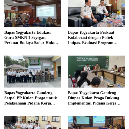
Bapas Yogyakarta Edukasi
Bapas Yogyakarta Perkuat
Guru SMKN 1 Seyegan,
Kolaborasi dengan Poltek
Perkuat Budaya Sadar Hukum
Imipas, Evaluasi Program
di Sekolah
Magang Taruna
Bapas Yogyakarta Gandeng
Bapas Yogyakarta Gandeng
Satpol PP Kulon Progo untuk
Dinpar Kulon Progo Dukung
Pelaksanaan Pidana Kerja
Implementasi Pidana Kerja
Sosial
Sosial dalam KUHP Baru