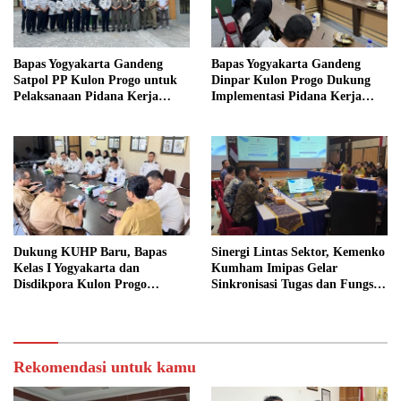
Bapas Yogyakarta Gandeng
Bapas Yogyakarta Gandeng
Satpol PP Kulon Progo untuk
Dinpar Kulon Progo Dukung
Pelaksanaan Pidana Kerja
Implementasi Pidana Kerja
Sosial
Sosial dalam KUHP Baru
Dukung KUHP Baru, Bapas
Sinergi Lintas Sektor, Kemenko
Kelas I Yogyakarta dan
Kumham Imipas Gelar
Disdikpora Kulon Progo
Sinkronisasi Tugas dan Fungsi
Gandeng Tangan Sediakan
di Yogyakarta
Lokasi Pidana Kerja Sosial
Rekomendasi untuk kamu