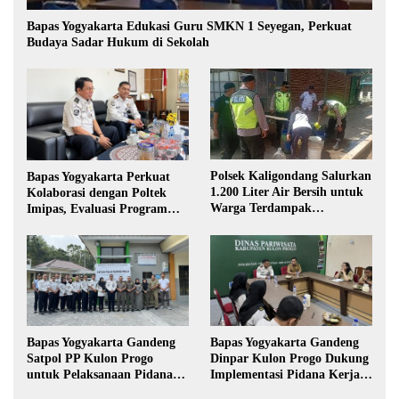
Bapas Yogyakarta Edukasi Guru SMKN 1 Seyegan, Perkuat
Budaya Sadar Hukum di Sekolah
Polsek Kaligondang Salurkan
Bapas Yogyakarta Perkuat
1.200 Liter Air Bersih untuk
Kolaborasi dengan Poltek
Warga Terdampak
Imipas, Evaluasi Program
Kekeringan di Purbalingga
Magang Taruna
Bapas Yogyakarta Gandeng
Bapas Yogyakarta Gandeng
Satpol PP Kulon Progo
Dinpar Kulon Progo Dukung
untuk Pelaksanaan Pidana
Implementasi Pidana Kerja
Kerja Sosial
Sosial dalam KUHP Baru