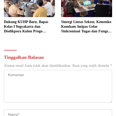
Dukung KUHP Baru, Bapas
Sinergi Lintas Sektor, Kemenko
Kelas I Yogyakarta dan
Kumham Imipas Gelar
Disdikpora Kulon Progo
Sinkronisasi Tugas dan Fungsi
Gandeng Tangan Sediakan
di Yogyakarta
Lokasi Pidana Kerja Sosial
Tinggalkan Balasan
Alamat email Anda tidak akan dipublikasikan.
Ruas yang wajib ditandai
*