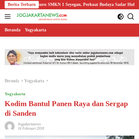
Langsung
 Edukasi Guru SMKN 1 Seyegan, Perkuat Budaya Sadar Hukum di Seko
Berita Terbaru
ke
konten
Beranda
Yogyakarta
Beranda
Yogyakarta
Yogyakarta
Kodim Bantul Panen Raya dan Sergap
di Sanden
Jogjakartanews
16 Februari 2018