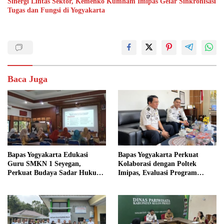
Sinergi Lintas Sektor, Kemenko Kumham Imipas Gelar Sinkronisasi
Tugas dan Fungsi di Yogyakarta
Baca Juga
Bapas Yogyakarta Edukasi
Bapas Yogyakarta Perkuat
Guru SMKN 1 Seyegan,
Kolaborasi dengan Poltek
Perkuat Budaya Sadar Hukum
Imipas, Evaluasi Program
di Sekolah
Magang Taruna