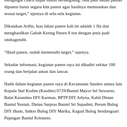
mengingat cuaca hujan masih berlangsung. Bila padi sudah pantas
dipanen harus segara kita panen agar hasilnya memuaskan dan
sesuai target,” ujarnya di sela-sela kegiatan.
Dikatakan Arifin, luas lahan panen kali ini adalah 1 Ha dan
menghasilkan Gabah Kering Panen 8 ton dengan jenis padi
situbagendit.
“Hasil panen, sudah memenuhi target,” ujarnya.
Sekadar informasi, kegiatan panen raya ini dihadiri sekitar 100
orang dan berjalan aman dan lancar.
Hadir dalam kegiatan panen raya di Kecamatan Sanden antara lain
Kepala Staf Kodim (Kasdim) 0729/Bantul Mayor Inf Suwarno,
Balai Karantina DIY Karman, BPTP DIY Arlyna, Kabit Distan
Bantul Yuniati, Distan Sarpras Bantul Sri Supadmi, Perum Bulog
DIY ilham, Satker Bulog DIY Marika, Kagud Bulog Sendangsari
Pajangan Bantul Kristanto.