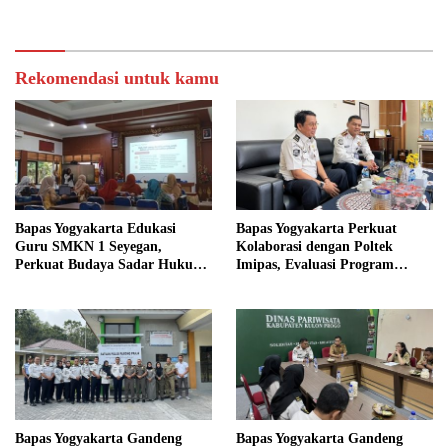
Gandeng Tangan Sediakan
di Yogyakarta
Lokasi Pidana Kerja Sosial
Rekomendasi untuk kamu
Bapas Yogyakarta Edukasi
Bapas Yogyakarta Perkuat
Guru SMKN 1 Seyegan,
Kolaborasi dengan Poltek
Perkuat Budaya Sadar Hukum
Imipas, Evaluasi Program
di Sekolah
Magang Taruna
Bapas Yogyakarta Gandeng
Bapas Yogyakarta Gandeng