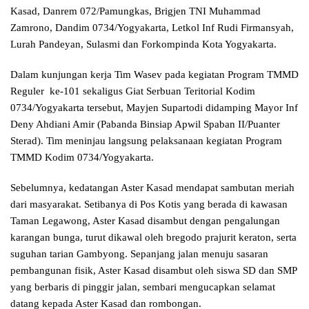
Kasad, Danrem 072/Pamungkas, Brigjen TNI Muhammad
Zamrono, Dandim 0734/Yogyakarta, Letkol Inf Rudi Firmansyah,
Lurah Pandeyan, Sulasmi dan Forkompinda Kota Yogyakarta.
Dalam kunjungan kerja Tim Wasev pada kegiatan Program TMMD
Reguler ke-101 sekaligus Giat Serbuan Teritorial Kodim
0734/Yogyakarta tersebut, Mayjen Supartodi didamping Mayor Inf
Deny Ahdiani Amir (Pabanda Binsiap Apwil Spaban II/Puanter
Sterad). Tim meninjau langsung pelaksanaan kegiatan Program
TMMD Kodim 0734/Yogyakarta.
Sebelumnya, kedatangan Aster Kasad mendapat sambutan meriah
dari masyarakat. Setibanya di Pos Kotis yang berada di kawasan
Taman Legawong, Aster Kasad disambut dengan pengalungan
karangan bunga, turut dikawal oleh bregodo prajurit keraton, serta
suguhan tarian Gambyong. Sepanjang jalan menuju sasaran
pembangunan fisik, Aster Kasad disambut oleh siswa SD dan SMP
yang berbaris di pinggir jalan, sembari mengucapkan selamat
datang kepada Aster Kasad dan rombongan.