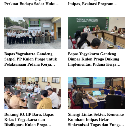
Perkuat Budaya Sadar Hukum
Imipas, Evaluasi Program
di Sekolah
Magang Taruna
Bapas Yogyakarta Gandeng
Bapas Yogyakarta Gandeng
Satpol PP Kulon Progo untuk
Dinpar Kulon Progo Dukung
Pelaksanaan Pidana Kerja
Implementasi Pidana Kerja
Sosial
Sosial dalam KUHP Baru
Dukung KUHP Baru, Bapas
Sinergi Lintas Sektor, Kemenko
Kelas I Yogyakarta dan
Kumham Imipas Gelar
Disdikpora Kulon Progo
Sinkronisasi Tugas dan Fungsi