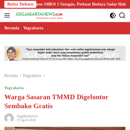
Langsung
Edukasi Guru SMKN 1 Seyegan, Perkuat Budaya Sadar Hukum di Sekola
Berita Terbaru
ke
konten
Beranda
Yogyakarta
Beranda
Yogyakarta
Yogyakarta
Warga Sasaran TMMD Digelontor
Sembako Gratis
Jogjakartanews
19 April 2018