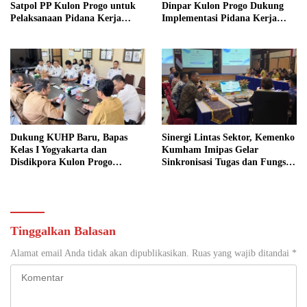
Satpol PP Kulon Progo untuk
Dinpar Kulon Progo Dukung
Pelaksanaan Pidana Kerja
Implementasi Pidana Kerja
Sosial
Sosial dalam KUHP Baru
Dukung KUHP Baru, Bapas
Sinergi Lintas Sektor, Kemenko
Kelas I Yogyakarta dan
Kumham Imipas Gelar
Disdikpora Kulon Progo
Sinkronisasi Tugas dan Fungsi
Gandeng Tangan Sediakan
di Yogyakarta
Lokasi Pidana Kerja Sosial
Tinggalkan Balasan
Alamat email Anda tidak akan dipublikasikan.
Ruas yang wajib ditandai
*