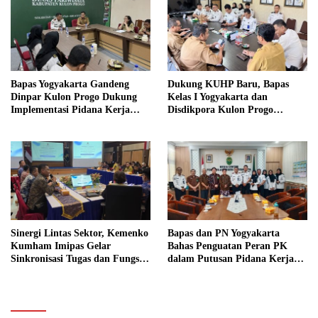
Bapas Yogyakarta Gandeng
Dukung KUHP Baru, Bapas
Dinpar Kulon Progo Dukung
Kelas I Yogyakarta dan
Implementasi Pidana Kerja
Disdikpora Kulon Progo
Sosial dalam KUHP Baru
Gandeng Tangan Sediakan
Lokasi Pidana Kerja Sosial
Sinergi Lintas Sektor, Kemenko
Bapas dan PN Yogyakarta
Kumham Imipas Gelar
Bahas Penguatan Peran PK
Sinkronisasi Tugas dan Fungsi
dalam Putusan Pidana Kerja
di Yogyakarta
Sosial