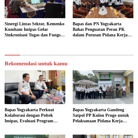
Sinergi Lintas Sektor, Kemenko
Bapas dan PN Yogyakarta
Kumham Imipas Gelar
Bahas Penguatan Peran PK
Sinkronisasi Tugas dan Fungsi
dalam Putusan Pidana Kerja
di Yogyakarta
Sosial
Rekomendasi untuk kamu
Bapas Yogyakarta Perkuat
Bapas Yogyakarta Gandeng
Kolaborasi dengan Poltek
Satpol PP Kulon Progo untuk
Imipas, Evaluasi Program
Pelaksanaan Pidana Kerja
Magang Taruna
Sosial