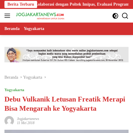
Langsung
 Perkuat Kolaborasi dengan Poltek Imipas, Evaluasi Program Magang T
Berita Terbaru
ke
konten
Beranda
Yogyakarta
Beranda
Yogyakarta
Yogyakarta
Debu Vulkanik Letusan Freatik Merapi
Bisa Mengarah ke Yogyakarta
Jogjakartanews
11 Mei 2018