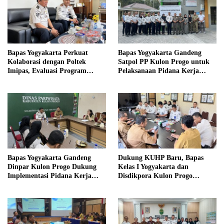
Bapas Yogyakarta Perkuat
Bapas Yogyakarta Gandeng
Kolaborasi dengan Poltek
Satpol PP Kulon Progo untuk
Imipas, Evaluasi Program
Pelaksanaan Pidana Kerja
Magang Taruna
Sosial
Bapas Yogyakarta Gandeng
Dukung KUHP Baru, Bapas
Dinpar Kulon Progo Dukung
Kelas I Yogyakarta dan
Implementasi Pidana Kerja
Disdikpora Kulon Progo
Sosial dalam KUHP Baru
Gandeng Tangan Sediakan
Lokasi Pidana Kerja Sosial