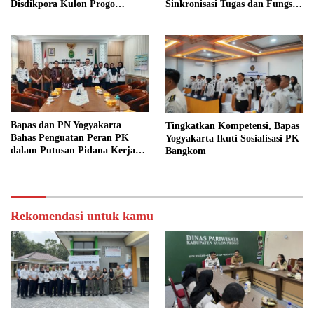
Disdikpora Kulon Progo
Sinkronisasi Tugas dan Fungsi
Gandeng Tangan Sediakan
di Yogyakarta
Lokasi Pidana Kerja Sosial
Bapas dan PN Yogyakarta
Tingkatkan Kompetensi, Bapas
Bahas Penguatan Peran PK
Yogyakarta Ikuti Sosialisasi PK
dalam Putusan Pidana Kerja
Bangkom
Sosial
Rekomendasi untuk kamu