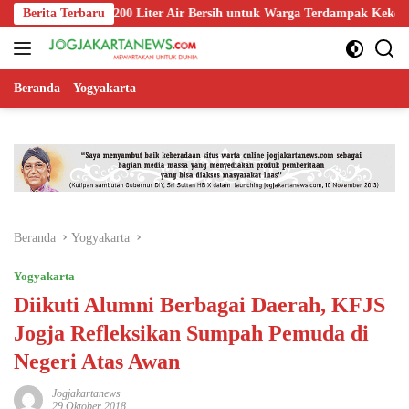
Langsung
lurkan 1.200 Liter Air Bersih untuk Warga Terdampak Kekeringan di Pu
Berita Terbaru
ke
konten
Beranda
Yogyakarta
Beranda
Yogyakarta
Yogyakarta
Diikuti Alumni Berbagai Daerah, KFJS
Jogja Refleksikan Sumpah Pemuda di
Negeri Atas Awan
Jogjakartanews
29 Oktober 2018