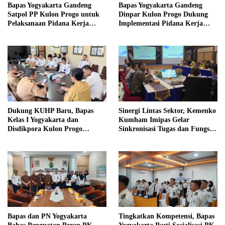
Bapas Yogyakarta Gandeng
Bapas Yogyakarta Gandeng
Satpol PP Kulon Progo untuk
Dinpar Kulon Progo Dukung
Pelaksanaan Pidana Kerja
Implementasi Pidana Kerja
Sosial
Sosial dalam KUHP Baru
Dukung KUHP Baru, Bapas
Sinergi Lintas Sektor, Kemenko
Kelas I Yogyakarta dan
Kumham Imipas Gelar
Disdikpora Kulon Progo
Sinkronisasi Tugas dan Fungsi
Gandeng Tangan Sediakan
di Yogyakarta
Lokasi Pidana Kerja Sosial
Bapas dan PN Yogyakarta
Tingkatkan Kompetensi, Bapas