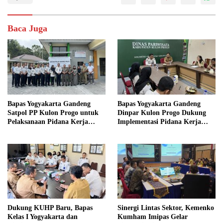
Baca Juga
Bapas Yogyakarta Gandeng
Bapas Yogyakarta Gandeng
Satpol PP Kulon Progo untuk
Dinpar Kulon Progo Dukung
Pelaksanaan Pidana Kerja
Implementasi Pidana Kerja
Sosial
Sosial dalam KUHP Baru
Dukung KUHP Baru, Bapas
Sinergi Lintas Sektor, Kemenko
Kelas I Yogyakarta dan
Kumham Imipas Gelar