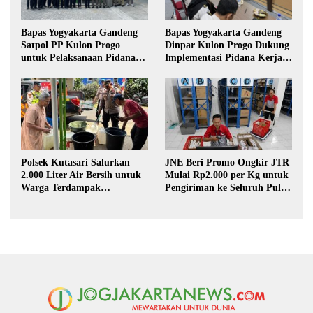
Bapas Yogyakarta Gandeng
Bapas Yogyakarta Gandeng
Satpol PP Kulon Progo
Dinpar Kulon Progo Dukung
untuk Pelaksanaan Pidana
Implementasi Pidana Kerja
Kerja Sosial
Sosial dalam KUHP Baru
Polsek Kutasari Salurkan
JNE Beri Promo Ongkir JTR
2.000 Liter Air Bersih untuk
Mulai Rp2.000 per Kg untuk
Warga Terdampak
Pengiriman ke Seluruh Pulau
Kekeringan di Purbalingga
Jawa