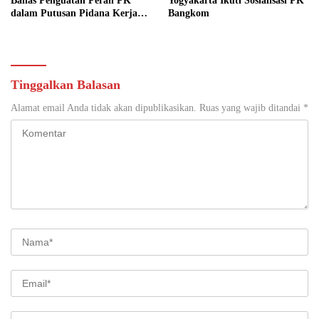
Bahas Penguatan Peran PK
Yogyakarta Ikuti Sosialisasi PK
dalam Putusan Pidana Kerja
Bangkom
Sosial
Tinggalkan Balasan
Alamat email Anda tidak akan dipublikasikan.
Ruas yang wajib ditandai
*