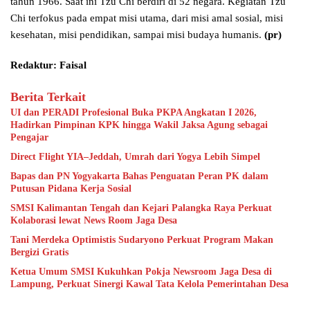
tahun 1966. Saat ini Tzu Chi berdiri di 52 negara. Kegiatan Tzu
Chi terfokus pada empat misi utama, dari misi amal sosial, misi
kesehatan, misi pendidikan, sampai misi budaya humanis.
(pr)
Redaktur: Faisal
Berita Terkait
UI dan PERADI Profesional Buka PKPA Angkatan I 2026,
Hadirkan Pimpinan KPK hingga Wakil Jaksa Agung sebagai
Pengajar
Direct Flight YIA–Jeddah, Umrah dari Yogya Lebih Simpel
Bapas dan PN Yogyakarta Bahas Penguatan Peran PK dalam
Putusan Pidana Kerja Sosial
SMSI Kalimantan Tengah dan Kejari Palangka Raya Perkuat
Kolaborasi lewat News Room Jaga Desa
Tani Merdeka Optimistis Sudaryono Perkuat Program Makan
Bergizi Gratis
Ketua Umum SMSI Kukuhkan Pokja Newsroom Jaga Desa di
Lampung, Perkuat Sinergi Kawal Tata Kelola Pemerintahan Desa