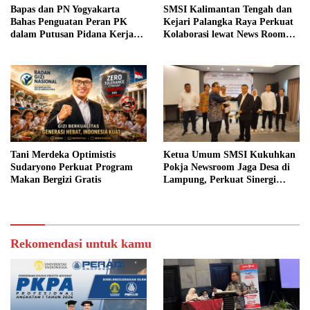
Bapas dan PN Yogyakarta
SMSI Kalimantan Tengah dan
Bahas Penguatan Peran PK
Kejari Palangka Raya Perkuat
dalam Putusan Pidana Kerja
Kolaborasi lewat News Room
Sosial
Jaga Desa
Tani Merdeka Optimistis
Ketua Umum SMSI Kukuhkan
Sudaryono Perkuat Program
Pokja Newsroom Jaga Desa di
Makan Bergizi Gratis
Lampung, Perkuat Sinergi
Kawal Tata Kelola
Pemerintahan Desa
Rekomendasi untuk kamu