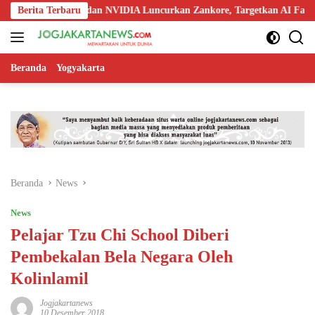
Langsung
doo, Nokia, dan NVIDIA Luncurkan Zankore, Targetkan AI Factory 1 GW
Berita Terbaru
ke
konten
Beranda
Yogyakarta
Beranda
News
News
Pelajar Tzu Chi School Diberi
Pembekalan Bela Negara Oleh
Kolinlamil
Jogjakartanews
10 Desember 2018