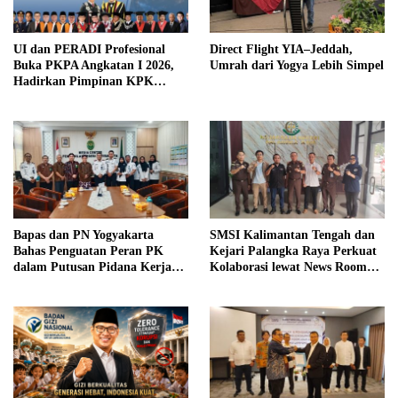
UI dan PERADI Profesional
Direct Flight YIA–Jeddah,
Buka PKPA Angkatan I 2026,
Umrah dari Yogya Lebih Simpel
Hadirkan Pimpinan KPK
hingga Wakil Jaksa Agung
sebagai Pengajar
Bapas dan PN Yogyakarta
SMSI Kalimantan Tengah dan
Bahas Penguatan Peran PK
Kejari Palangka Raya Perkuat
dalam Putusan Pidana Kerja
Kolaborasi lewat News Room
Sosial
Jaga Desa