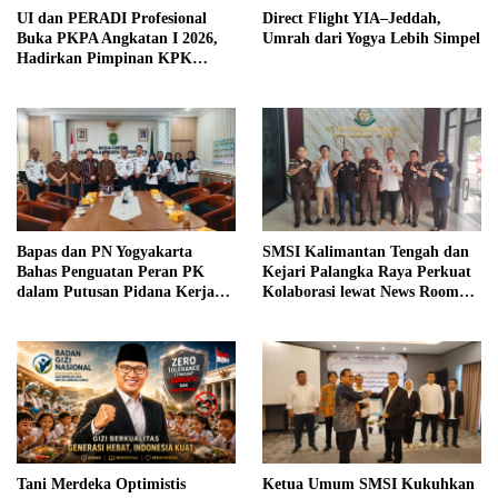
UI dan PERADI Profesional
Direct Flight YIA–Jeddah,
Buka PKPA Angkatan I 2026,
Umrah dari Yogya Lebih Simpel
Hadirkan Pimpinan KPK
hingga Wakil Jaksa Agung
sebagai Pengajar
Bapas dan PN Yogyakarta
SMSI Kalimantan Tengah dan
Bahas Penguatan Peran PK
Kejari Palangka Raya Perkuat
dalam Putusan Pidana Kerja
Kolaborasi lewat News Room
Sosial
Jaga Desa
Tani Merdeka Optimistis
Ketua Umum SMSI Kukuhkan