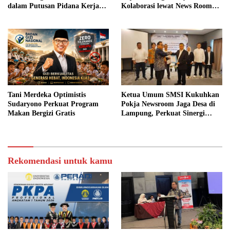
dalam Putusan Pidana Kerja
Kolaborasi lewat News Room
Sosial
Jaga Desa
Tani Merdeka Optimistis
Ketua Umum SMSI Kukuhkan
Sudaryono Perkuat Program
Pokja Newsroom Jaga Desa di
Makan Bergizi Gratis
Lampung, Perkuat Sinergi
Kawal Tata Kelola
Pemerintahan Desa
Rekomendasi untuk kamu