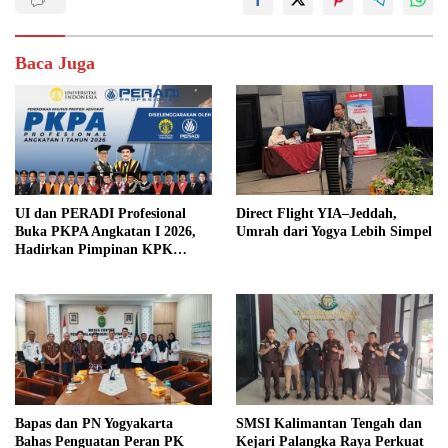
Baca Juga
UI dan PERADI Profesional
Direct Flight YIA–Jeddah,
Buka PKPA Angkatan I 2026,
Umrah dari Yogya Lebih Simpel
Hadirkan Pimpinan KPK
hingga Wakil Jaksa Agung
sebagai Pengajar
Bapas dan PN Yogyakarta
SMSI Kalimantan Tengah dan
Bahas Penguatan Peran PK
Kejari Palangka Raya Perkuat