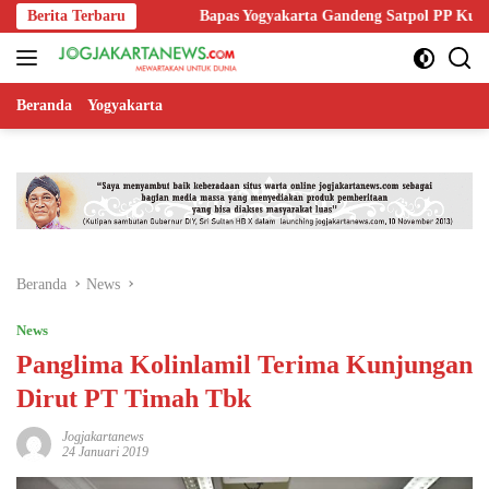
Langsung
rbalingga
Berita Terbaru
Bapas Yogyakarta Gandeng Satpol PP Kulon Progo un
ke
konten
Beranda
Yogyakarta
Beranda
News
News
Panglima Kolinlamil Terima Kunjungan
Dirut PT Timah Tbk
Jogjakartanews
24 Januari 2019