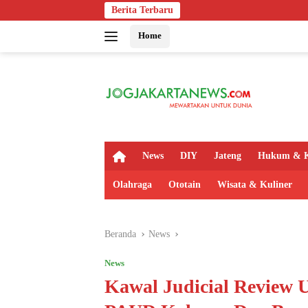
Langsung
Berita Terbaru
Polsek Kaligonda
ke
Home
konten
H
News
DIY
Jateng
Hukum & K
o
m
Olahraga
Ototain
Wisata & Kuliner
e
Beranda
News
News
Kawal Judicial Review 