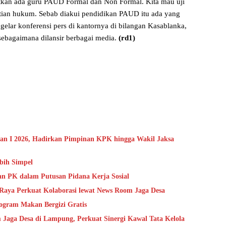
tkan ada guru PAUD Formal dan Non Formal. Kita mau uji
astian hukum. Sebab diakui pendidikan PAUD itu ada yang
gelar konferensi pers di kantornya di bilangan Kasablanka,
 sebagaimana dilansir berbagai media.
(rd1)
an I 2026, Hadirkan Pimpinan KPK hingga Wakil Jaksa
ebih Simpel
an PK dalam Putusan Pidana Kerja Sosial
Raya Perkuat Kolaborasi lewat News Room Jaga Desa
ogram Makan Bergizi Gratis
ga Desa di Lampung, Perkuat Sinergi Kawal Tata Kelola