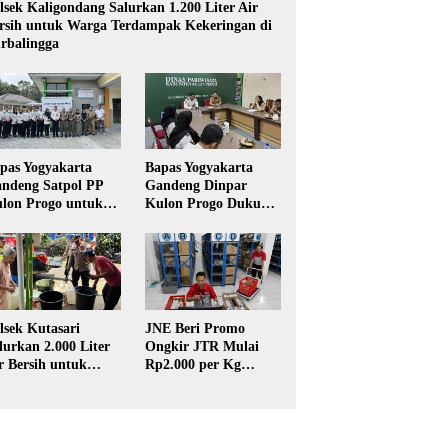
lsek Kaligondang Salurkan 1.200 Liter Air
rsih untuk Warga Terdampak Kekeringan di
rbalingga
pas Yogyakarta
Bapas Yogyakarta
ndeng Satpol PP
Gandeng Dinpar
lon Progo untuk
Kulon Progo Dukung
laksanaan Pidana
Implementasi Pidana
rja Sosial
Kerja Sosial dalam
KUHP Baru
lsek Kutasari
JNE Beri Promo
lurkan 2.000 Liter
Ongkir JTR Mulai
r Bersih untuk
Rp2.000 per Kg
rga Terdampak
untuk Pengiriman ke
keringan di
Seluruh Pulau Jawa
rbalingga