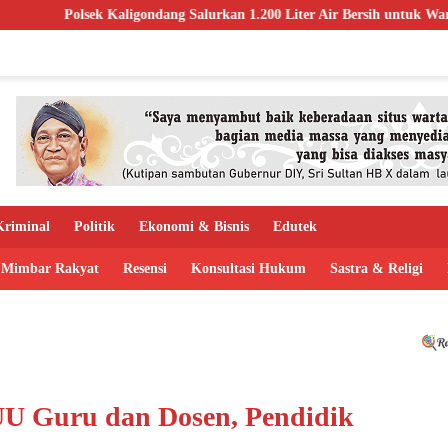
ng Salurkan 1.200 Liter Air Bersih untuk Warga Terdampak Kekeringan 
riminal
Politik
Ekonomi & Bisnis
Edutek
Mimbar Rakyat
Resensi
Konsultasi Hukum
Sastra & Religi
UU Guru dan Dosen, Pendidik