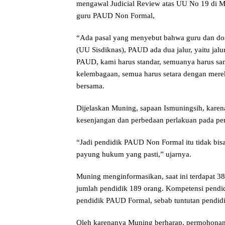
mengawal Judicial Review atas UU No 19 di M
guru PAUD Non Formal,
“Ada pasal yang menyebut bahwa guru dan dose
(UU Sisdiknas), PAUD ada dua jalur, yaitu ja
PAUD, kami harus standar, semuanya harus sam
kelembagaan, semua harus setara dengan mer
bersama.
Dijelaskan Muning, sapaan Ismuningsih, kare
kesenjangan dan perbedaan perlakuan pada p
“Jadi pendidik PAUD Non Formal itu tidak bis
payung hukum yang pasti,” ujarnya.
Muning menginformasikan, saat ini terdapat
jumlah pendidik 189 orang. Kompetensi pendid
pendidik PAUD Formal, sebab tuntutan pend
Oleh karenanya Muning berharap, permohona