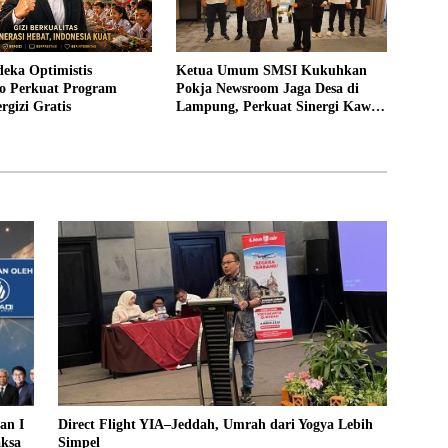
eka Optimistis
Ketua Umum SMSI Kukuhkan
o Perkuat Program
Pokja Newsroom Jaga Desa di
gizi Gratis
Lampung, Perkuat Sinergi Kawal
Tata Kelola Pemerintahan Desa
an I
Direct Flight YIA–Jeddah, Umrah dari Yogya Lebih
aksa
Simpel