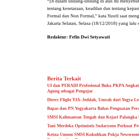
“Di dalam undang-undang di atas itu menyebu
tentang kesetaraan, keadilan dan tentang kep
Formal dan Non Formal,” kata Yusril saat meng
Jakarta Selatan, Selasa (18/12/2018) yang lalu
Redaktur: Fefin Dwi Setyawati
Berita Terkait
UI dan PERADI Profesional Buka PKPA Angkat
Agung sebagai Pengajar
Direct Flight YIA–Jeddah, Umrah dari Yogya L
Bapas dan PN Yogyakarta Bahas Penguatan Per
SMSI Kalimantan Tengah dan Kejari Palangka 
Tani Merdeka Optimistis Sudaryono Perkuat Pr
Ketua Umum SMSI Kukuhkan Pokja Newsroom Ja