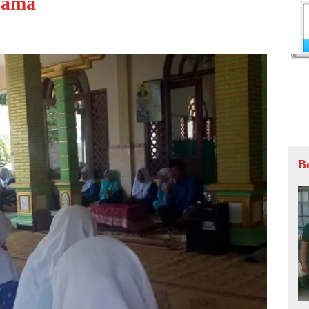
sama
B