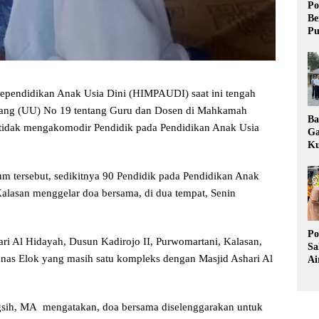
Po
Be
Pu
pendidikan Anak Usia Dini (HIMPAUDI) saat ini tengah
dang (UU) No 19 tentang Guru dan Dosen di Mahkamah
Ba
ai tidak mengakomodir Pendidik pada Pendidikan Anak Usia
Ga
Ku
Pe
Ke
m tersebut, sedikitnya 90 Pendidik pada Pendidikan Anak
lasan menggelar doa bersama, di dua tempat, Senin
Po
ri Al Hidayah, Dusun Kadirojo II, Purwomartani, Kalasan,
Sa
as Elok yang masih satu kompleks dengan Masjid Ashari Al
Ai
Wa
Ke
Pu
sih, MA mengatakan, doa bersama diselenggarakan untuk