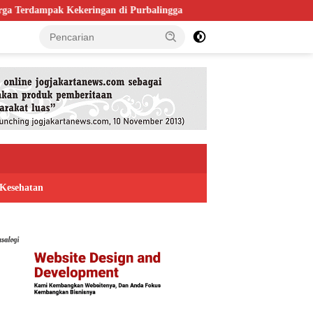
di Purbalingga
Bapas Yogyakarta Gandeng Satpol PP Kulon Pro
Kesehatan