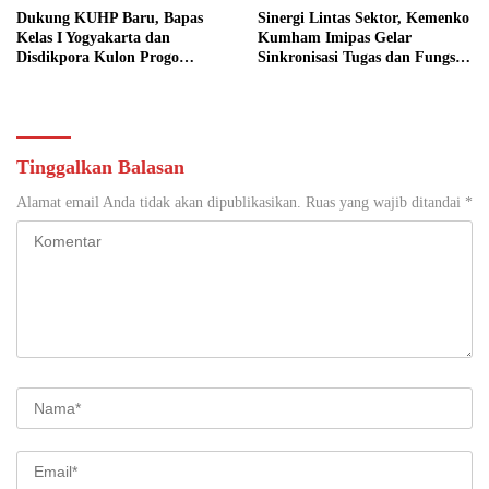
Dukung KUHP Baru, Bapas
Sinergi Lintas Sektor, Kemenko
Kelas I Yogyakarta dan
Kumham Imipas Gelar
Disdikpora Kulon Progo
Sinkronisasi Tugas dan Fungsi
Gandeng Tangan Sediakan
di Yogyakarta
Lokasi Pidana Kerja Sosial
Tinggalkan Balasan
Alamat email Anda tidak akan dipublikasikan.
Ruas yang wajib ditandai
*