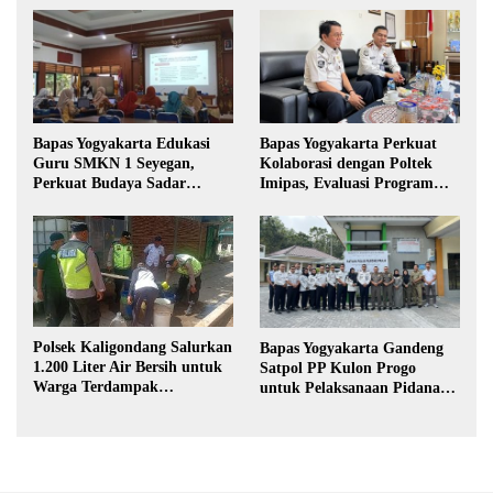
Bapas Yogyakarta Edukasi
Bapas Yogyakarta Perkuat
Guru SMKN 1 Seyegan,
Kolaborasi dengan Poltek
Perkuat Budaya Sadar
Imipas, Evaluasi Program
Hukum di Sekolah
Magang Taruna
Polsek Kaligondang Salurkan
Bapas Yogyakarta Gandeng
1.200 Liter Air Bersih untuk
Satpol PP Kulon Progo
Warga Terdampak
untuk Pelaksanaan Pidana
Kekeringan di Purbalingga
Kerja Sosial