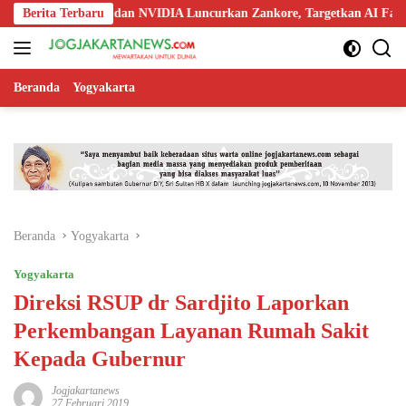
Langsung
doo, Nokia, dan NVIDIA Luncurkan Zankore, Targetkan AI Factory 1 GW
Berita Terbaru
ke
konten
Beranda
Yogyakarta
Beranda
Yogyakarta
Yogyakarta
Direksi RSUP dr Sardjito Laporkan
Perkembangan Layanan Rumah Sakit
Kepada Gubernur
Jogjakartanews
27 Februari 2019