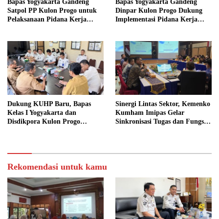
Bapas Yogyakarta Gandeng
Bapas Yogyakarta Gandeng
Satpol PP Kulon Progo untuk
Dinpar Kulon Progo Dukung
Pelaksanaan Pidana Kerja
Implementasi Pidana Kerja
Sosial
Sosial dalam KUHP Baru
Dukung KUHP Baru, Bapas
Sinergi Lintas Sektor, Kemenko
Kelas I Yogyakarta dan
Kumham Imipas Gelar
Disdikpora Kulon Progo
Sinkronisasi Tugas dan Fungsi
Gandeng Tangan Sediakan
di Yogyakarta
Lokasi Pidana Kerja Sosial
Rekomendasi untuk kamu