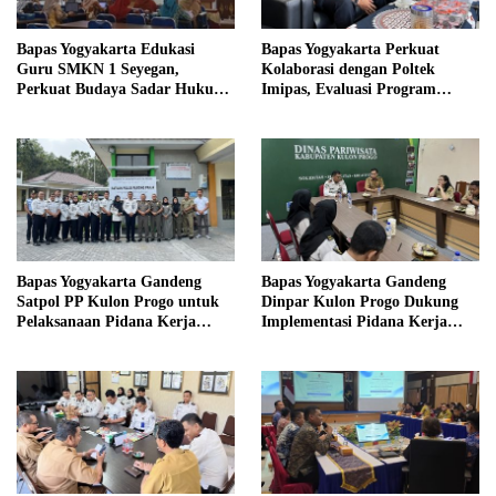
Bapas Yogyakarta Edukasi
Bapas Yogyakarta Perkuat
Guru SMKN 1 Seyegan,
Kolaborasi dengan Poltek
Perkuat Budaya Sadar Hukum
Imipas, Evaluasi Program
di Sekolah
Magang Taruna
Bapas Yogyakarta Gandeng
Bapas Yogyakarta Gandeng
Satpol PP Kulon Progo untuk
Dinpar Kulon Progo Dukung
Pelaksanaan Pidana Kerja
Implementasi Pidana Kerja
Sosial
Sosial dalam KUHP Baru