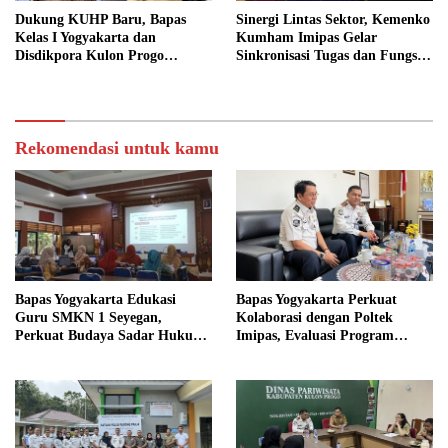
Dukung KUHP Baru, Bapas
Sinergi Lintas Sektor, Kemenko
Kelas I Yogyakarta dan
Kumham Imipas Gelar
Disdikpora Kulon Progo
Sinkronisasi Tugas dan Fungsi
Gandeng Tangan Sediakan
di Yogyakarta
Lokasi Pidana Kerja Sosial
Rekomendasi untuk kamu
Bapas Yogyakarta Edukasi
Bapas Yogyakarta Perkuat
Guru SMKN 1 Seyegan,
Kolaborasi dengan Poltek
Perkuat Budaya Sadar Hukum
Imipas, Evaluasi Program
di Sekolah
Magang Taruna