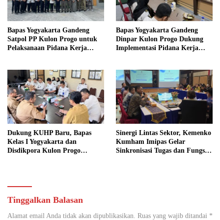
Bapas Yogyakarta Gandeng
Bapas Yogyakarta Gandeng
Satpol PP Kulon Progo untuk
Dinpar Kulon Progo Dukung
Pelaksanaan Pidana Kerja
Implementasi Pidana Kerja
Sosial
Sosial dalam KUHP Baru
Dukung KUHP Baru, Bapas
Sinergi Lintas Sektor, Kemenko
Kelas I Yogyakarta dan
Kumham Imipas Gelar
Disdikpora Kulon Progo
Sinkronisasi Tugas dan Fungsi
Gandeng Tangan Sediakan
di Yogyakarta
Lokasi Pidana Kerja Sosial
Tinggalkan Balasan
Alamat email Anda tidak akan dipublikasikan.
Ruas yang wajib ditandai
*