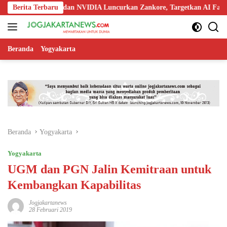
Langsung
oo, Nokia, dan NVIDIA Luncurkan Zankore, Targetkan AI Factory 1 GW
Berita Terbaru
ke
konten
Beranda
Yogyakarta
Beranda
Yogyakarta
Yogyakarta
UGM dan PGN Jalin Kemitraan untuk
Kembangkan Kapabilitas
Jogjakartanews
28 Februari 2019