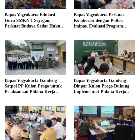
Bapas Yogyakarta Edukasi
Bapas Yogyakarta Perkuat
Guru SMKN 1 Seyegan,
Kolaborasi dengan Poltek
Perkuat Budaya Sadar Hukum
Imipas, Evaluasi Program
di Sekolah
Magang Taruna
Bapas Yogyakarta Gandeng
Bapas Yogyakarta Gandeng
Satpol PP Kulon Progo untuk
Dinpar Kulon Progo Dukung
Pelaksanaan Pidana Kerja
Implementasi Pidana Kerja
Sosial
Sosial dalam KUHP Baru