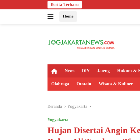
Langsung
Berita Terbaru
Bapas Yogyaka
ke
Home
konten
H
News
DIY
Jateng
Hukum & K
o
m
Olahraga
Ototain
Wisata & Kuliner
e
Beranda
Yogyakarta
Yogyakarta
Hujan Disertai Angin Ke