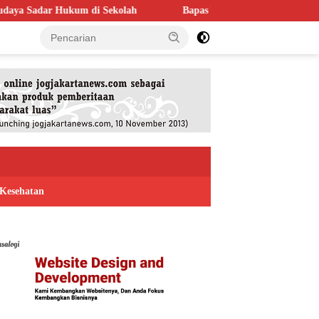
kolah
Bapas Yogyakarta Perkuat Kolaborasi dengan Poltek Imi
Kesehatan