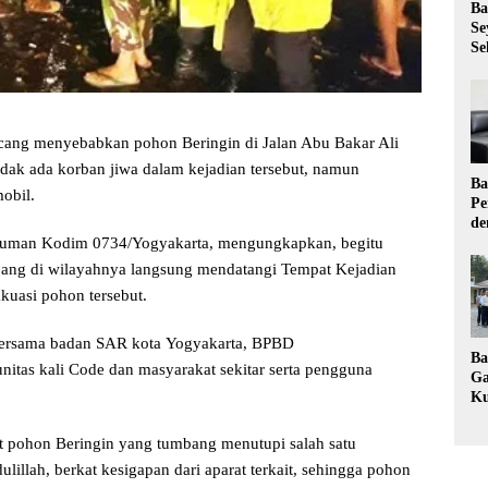
Ba
Se
Se
cang menyebabkan pohon Beringin di Jalan Abu Bakar Ali
idak ada korban jiwa dalam kejadian tersebut, namun
Ba
obil.
Pe
de
Ev
suman Kodim 0734/Yogyakarta, mengungkapkan, begitu
Ma
ang di wilayahnya langsung mendatangi Tempat Kejadian
uasi pohon tersebut.
bersama badan SAR kota Yogyakarta, BPBD
Ba
tas kali Code dan masyarakat sekitar serta pengguna
Ga
Ku
Pe
Ke
at pohon Beringin yang tumbang menutupi salah satu
lillah, berkat kesigapan dari aparat terkait, sehingga pohon