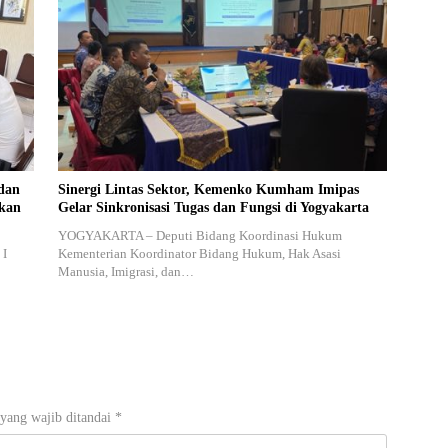
dan
Sinergi Lintas Sektor, Kemenko Kumham Imipas
akan
Gelar Sinkronisasi Tugas dan Fungsi di Yogyakarta
YOGYAKARTA – Deputi Bidang Koordinasi Hukum
 I
Kementerian Koordinator Bidang Hukum, Hak Asasi
Manusia, Imigrasi, dan…
yang wajib ditandai
*