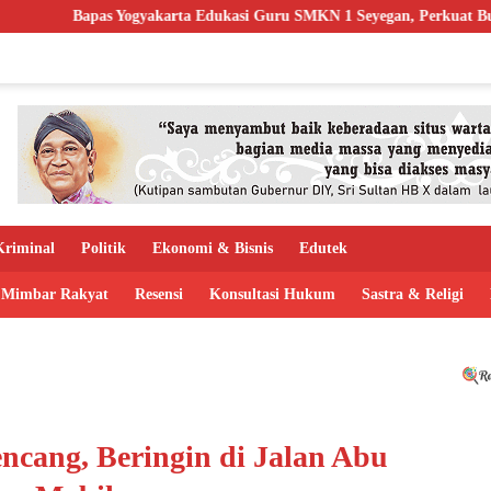
rta Edukasi Guru SMKN 1 Seyegan, Perkuat Budaya Sadar Hukum di Se
riminal
Politik
Ekonomi & Bisnis
Edutek
Mimbar Rakyat
Resensi
Konsultasi Hukum
Sastra & Religi
ncang, Beringin di Jalan Abu