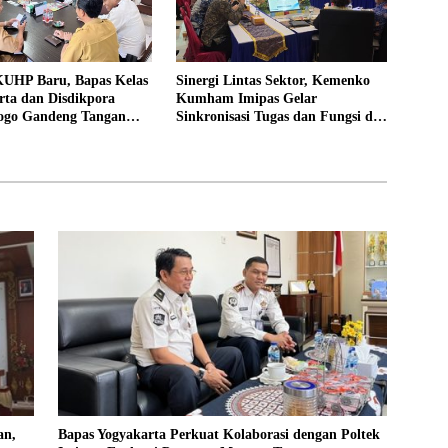
UHP Baru, Bapas Kelas
Sinergi Lintas Sektor, Kemenko
rta dan Disdikpora
Kumham Imipas Gelar
ogo Gandeng Tangan
Sinkronisasi Tugas dan Fungsi di
Lokasi Pidana Kerja
Yogyakarta
an,
Bapas Yogyakarta Perkuat Kolaborasi dengan Poltek