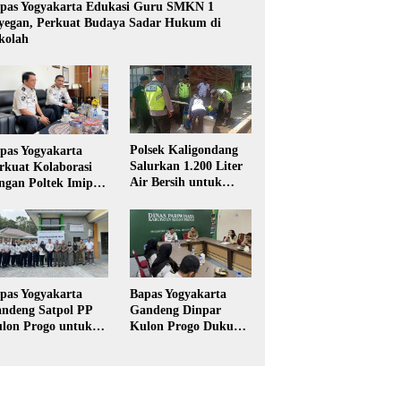
pas Yogyakarta Edukasi Guru SMKN 1
yegan, Perkuat Budaya Sadar Hukum di
kolah
Polsek Kaligondang
pas Yogyakarta
Salurkan 1.200 Liter
rkuat Kolaborasi
Air Bersih untuk
ngan Poltek Imipas,
Warga Terdampak
aluasi Program
Kekeringan di
gang Taruna
Purbalingga
pas Yogyakarta
Bapas Yogyakarta
ndeng Satpol PP
Gandeng Dinpar
lon Progo untuk
Kulon Progo Dukung
laksanaan Pidana
Implementasi Pidana
rja Sosial
Kerja Sosial dalam
KUHP Baru