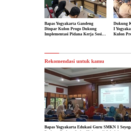
Bapas Yogyakarta Gandeng
Dukung K
Dinpar Kulon Progo Dukung
I Yogyaka
Implementasi Pidana Kerja Sosial
Kulon Pr
dalam KUHP Baru
Sediakan 
Sosial
Rekomendasi untuk kamu
Bapas Yogyakarta Edukasi Guru SMKN 1 Seyeg