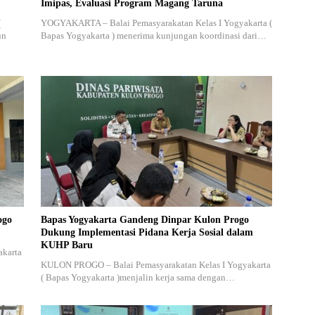
Imipas, Evaluasi Program Magang Taruna
(
YOGYAKARTA – Balai Pemasyarakatan Kelas I Yogyakarta (
un
Bapas Yogyakarta ) menerima kunjungan koordinasi dari…
ogo
Bapas Yogyakarta Gandeng Dinpar Kulon Progo
Dukung Implementasi Pidana Kerja Sosial dalam
KUHP Baru
akarta
KULON PROGO – Balai Pemasyarakatan Kelas I Yogyakarta
( Bapas Yogyakarta )menjalin kerja sama dengan…