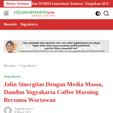
Langsung
doo, Nokia, dan NVIDIA Luncurkan Zankore, Targetkan AI Factory 1 GW
Berita Terbaru
ke
konten
Beranda
Yogyakarta
Beranda
Yogyakarta
Yogyakarta
Jalin Sinergitas Dengan Media Massa,
Dandim Yogyakarta Coffee Morning
Bersama Wartawan
Jogjakartanews
8 Maret 2019