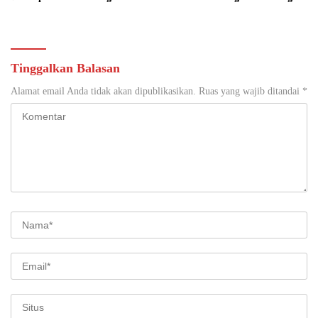
Gandeng Tangan Sediakan
di Yogyakarta
Lokasi Pidana Kerja Sosial
Tinggalkan Balasan
Alamat email Anda tidak akan dipublikasikan.
Ruas yang wajib ditandai
*