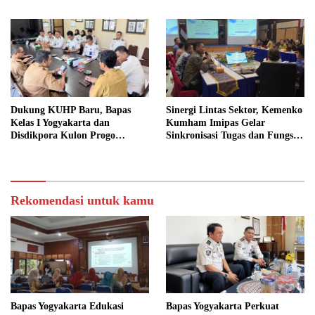
Sosial
Sosial dalam KUHP Baru
Dukung KUHP Baru, Bapas
Sinergi Lintas Sektor, Kemenko
Kelas I Yogyakarta dan
Kumham Imipas Gelar
Disdikpora Kulon Progo
Sinkronisasi Tugas dan Fungsi
Gandeng Tangan Sediakan
di Yogyakarta
Lokasi Pidana Kerja Sosial
Rekomendasi untuk kamu
Bapas Yogyakarta Edukasi
Bapas Yogyakarta Perkuat