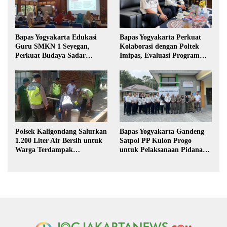
Bapas Yogyakarta Edukasi
Bapas Yogyakarta Perkuat
Guru SMKN 1 Seyegan,
Kolaborasi dengan Poltek
Perkuat Budaya Sadar
Imipas, Evaluasi Program
Hukum di Sekolah
Magang Taruna
Polsek Kaligondang Salurkan
Bapas Yogyakarta Gandeng
1.200 Liter Air Bersih untuk
Satpol PP Kulon Progo
Warga Terdampak
untuk Pelaksanaan Pidana
Kekeringan di Purbalingga
Kerja Sosial