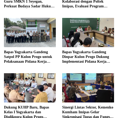
Guru SMKN 1 Seyegan,
Kolaborasi dengan Poltek
Perkuat Budaya Sadar Hukum
Imipas, Evaluasi Program
di Sekolah
Magang Taruna
Bapas Yogyakarta Gandeng
Bapas Yogyakarta Gandeng
Satpol PP Kulon Progo untuk
Dinpar Kulon Progo Dukung
Pelaksanaan Pidana Kerja
Implementasi Pidana Kerja
Sosial
Sosial dalam KUHP Baru
Dukung KUHP Baru, Bapas
Sinergi Lintas Sektor, Kemenko
Kelas I Yogyakarta dan
Kumham Imipas Gelar
Disdikpora Kulon Progo
Sinkronisasi Tugas dan Fungsi