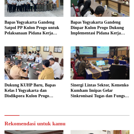
Bapas Yogyakarta Gandeng
Bapas Yogyakarta Gandeng
Satpol PP Kulon Progo untuk
Dinpar Kulon Progo Dukung
Pelaksanaan Pidana Kerja
Implementasi Pidana Kerja
Sosial
Sosial dalam KUHP Baru
Dukung KUHP Baru, Bapas
Sinergi Lintas Sektor, Kemenko
Kelas I Yogyakarta dan
Kumham Imipas Gelar
Disdikpora Kulon Progo
Sinkronisasi Tugas dan Fungsi
Gandeng Tangan Sediakan
di Yogyakarta
Lokasi Pidana Kerja Sosial
Rekomendasi untuk kamu