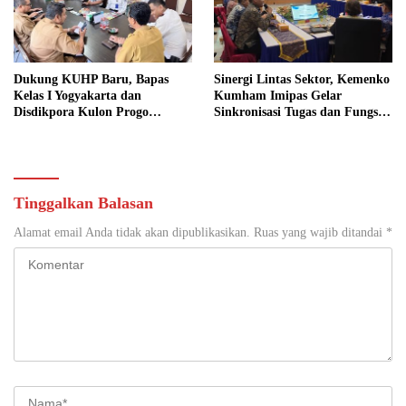
Dukung KUHP Baru, Bapas
Sinergi Lintas Sektor, Kemenko
Kelas I Yogyakarta dan
Kumham Imipas Gelar
Disdikpora Kulon Progo
Sinkronisasi Tugas dan Fungsi
Gandeng Tangan Sediakan
di Yogyakarta
Lokasi Pidana Kerja Sosial
Tinggalkan Balasan
Alamat email Anda tidak akan dipublikasikan.
Ruas yang wajib ditandai
*