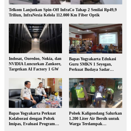
Telkom Lanjutkan Spin-Off InfraCo Tahap 2 Senilai Rp49,9
Triliun, InfraNexia Kelola 112.000 Km Fiber Optik
Indosat, Ooredoo, Nokia, dan
Bapas Yogyakarta Edukasi
NVIDIA Luncurkan Zankore,
Guru SMKN 1 Seyegan,
Targetkan AI Factory 1 GW
Perkuat Budaya Sadar
Hukum di Sekolah
Polsek Kaligondang Salurkan
Bapas Yogyakarta Perkuat
1.200 Liter Air Bersih untuk
Kolaborasi dengan Poltek
Warga Terdampak
Imipas, Evaluasi Program
Kekeringan di Purbalingga
Magang Taruna