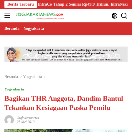
Langsung
pin-Off InfraCo Tahap 2 Senilai Rp49,9 Triliun, InfraNexia Kelola 112
Berita Terbaru
ke
konten
Beranda
Yogyakarta
Beranda
Yogyakarta
Yogyakarta
Bagikan THR Anggota, Dandim Bantul
Tekankan Kesiagaan Paska Pemilu
Jogjakartanews
25 Mei 2019