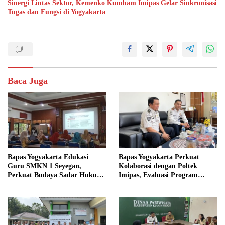
Sinergi Lintas Sektor, Kemenko Kumham Imipas Gelar Sinkronisasi
Tugas dan Fungsi di Yogyakarta
Baca Juga
Bapas Yogyakarta Edukasi
Bapas Yogyakarta Perkuat
Guru SMKN 1 Seyegan,
Kolaborasi dengan Poltek
Perkuat Budaya Sadar Hukum
Imipas, Evaluasi Program
di Sekolah
Magang Taruna