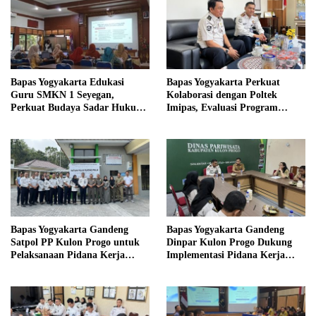
Bapas Yogyakarta Edukasi
Bapas Yogyakarta Perkuat
Guru SMKN 1 Seyegan,
Kolaborasi dengan Poltek
Perkuat Budaya Sadar Hukum
Imipas, Evaluasi Program
di Sekolah
Magang Taruna
Bapas Yogyakarta Gandeng
Bapas Yogyakarta Gandeng
Satpol PP Kulon Progo untuk
Dinpar Kulon Progo Dukung
Pelaksanaan Pidana Kerja
Implementasi Pidana Kerja
Sosial
Sosial dalam KUHP Baru