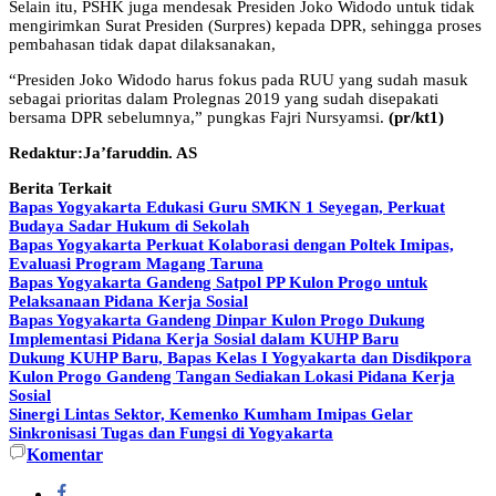
Selain itu, PSHK juga mendesak Presiden Joko Widodo untuk tidak
mengirimkan Surat Presiden (Surpres) kepada DPR, sehingga proses
pembahasan tidak dapat dilaksanakan,
“Presiden Joko Widodo harus fokus pada RUU yang sudah masuk
sebagai prioritas dalam Prolegnas 2019 yang sudah disepakati
bersama DPR sebelumnya,” pungkas Fajri Nursyamsi.
(pr/kt1)
Redaktur:Ja’faruddin. AS
Berita Terkait
Bapas Yogyakarta Edukasi Guru SMKN 1 Seyegan, Perkuat
Budaya Sadar Hukum di Sekolah
Bapas Yogyakarta Perkuat Kolaborasi dengan Poltek Imipas,
Evaluasi Program Magang Taruna
Bapas Yogyakarta Gandeng Satpol PP Kulon Progo untuk
Pelaksanaan Pidana Kerja Sosial
Bapas Yogyakarta Gandeng Dinpar Kulon Progo Dukung
Implementasi Pidana Kerja Sosial dalam KUHP Baru
Dukung KUHP Baru, Bapas Kelas I Yogyakarta dan Disdikpora
Kulon Progo Gandeng Tangan Sediakan Lokasi Pidana Kerja
Sosial
Sinergi Lintas Sektor, Kemenko Kumham Imipas Gelar
Sinkronisasi Tugas dan Fungsi di Yogyakarta
Komentar