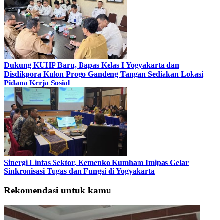
Dukung KUHP Baru, Bapas Kelas I Yogyakarta dan
Disdikpora Kulon Progo Gandeng Tangan Sediakan Lokasi
Pidana Kerja Sosial
Sinergi Lintas Sektor, Kemenko Kumham Imipas Gelar
Sinkronisasi Tugas dan Fungsi di Yogyakarta
Rekomendasi untuk kamu