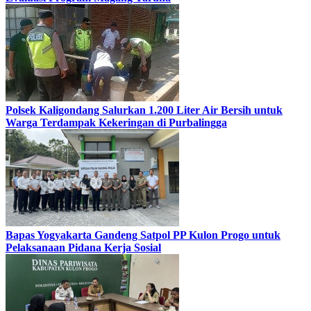
Polsek Kaligondang Salurkan 1.200 Liter Air Bersih untuk
Warga Terdampak Kekeringan di Purbalingga
Bapas Yogyakarta Gandeng Satpol PP Kulon Progo untuk
Pelaksanaan Pidana Kerja Sosial