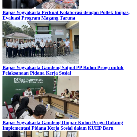
Bapas Yogyakarta Perkuat Kolaborasi dengan Poltek Imipas,
Evaluasi Program Magang Taruna
Bapas Yogyakarta Gandeng Satpol PP Kulon Progo untuk
Pelaksanaan Pidana Kerja Sosial
Bapas Yogyakarta Gandeng Dinpar Kulon Progo Dukung
Implementasi Pidana Kerja Sosial dalam KUHP Baru