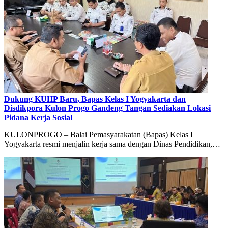
Dukung KUHP Baru, Bapas Kelas I Yogyakarta dan
Disdikpora Kulon Progo Gandeng Tangan Sediakan Lokasi
Pidana Kerja Sosial
KULONPROGO – Balai Pemasyarakatan (Bapas) Kelas I
Yogyakarta resmi menjalin kerja sama dengan Dinas Pendidikan,…