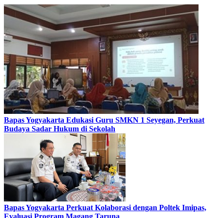
Bapas Yogyakarta Edukasi Guru SMKN 1 Seyegan, Perkuat
Budaya Sadar Hukum di Sekolah
Bapas Yogyakarta Perkuat Kolaborasi dengan Poltek Imipas,
Evaluasi Program Magang Taruna