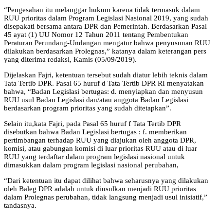
“Pengesahan itu melanggar hukum karena tidak termasuk dalam
RUU prioritas dalam Program Legislasi Nasional 2019, yang sudah
disepakati bersama antara DPR dan Pemerintah. Berdasarkan Pasal
45 ayat (1) UU Nomor 12 Tahun 2011 tentang Pembentukan
Peraturan Perundang-Undangan mengatur bahwa penyusunan RUU
dilakukan berdasarkan Prolegnas,” katanya dalam keterangan pers
yang diterima redaksi, Kamis (05/09/2019).
Dijelaskan Fajri, ketentuan tersebut sudah diatur lebih teknis dalam
Tata Tertib DPR. Pasal 65 huruf d Tata Tertib DPR RI menyatakan
bahwa, “Badan Legislasi bertugas: d. menyiapkan dan menyusun
RUU usul Badan Legislasi dan/atau anggota Badan Legislasi
berdasarkan program prioritas yang sudah ditetapkan”.
Selain itu,kata Fajri, pada Pasal 65 huruf f Tata Tertib DPR
disebutkan bahwa Badan Legislasi bertugas : f. memberikan
pertimbangan terhadap RUU yang diajukan oleh anggota DPR,
komisi, atau gabungan komisi di luar prioritas RUU atau di luar
RUU yang terdaftar dalam program legislasi nasional untuk
dimasukkan dalam program legislasi nasional perubahan,
“Dari ketentuan itu dapat dilihat bahwa seharusnya yang dilakukan
oleh Baleg DPR adalah untuk diusulkan menjadi RUU prioritas
dalam Prolegnas perubahan, tidak langsung menjadi usul inisiatif,”
tandasnya.