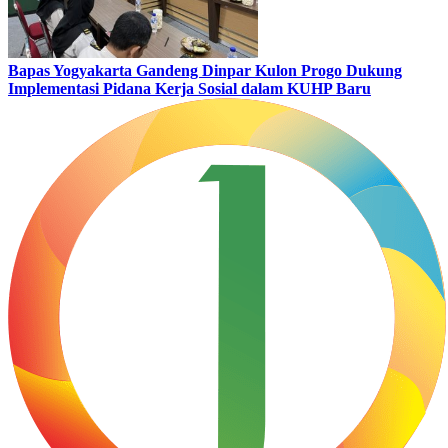
Bapas Yogyakarta Gandeng Dinpar Kulon Progo Dukung
Implementasi Pidana Kerja Sosial dalam KUHP Baru