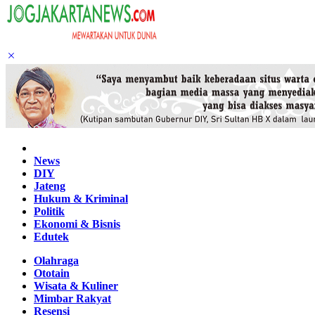
Home
News
DIY
Jateng
Hukum & Kriminal
Politik
Ekonomi & Bisnis
Edutek
Olahraga
Ototain
Wisata & Kuliner
Mimbar Rakyat
Resensi