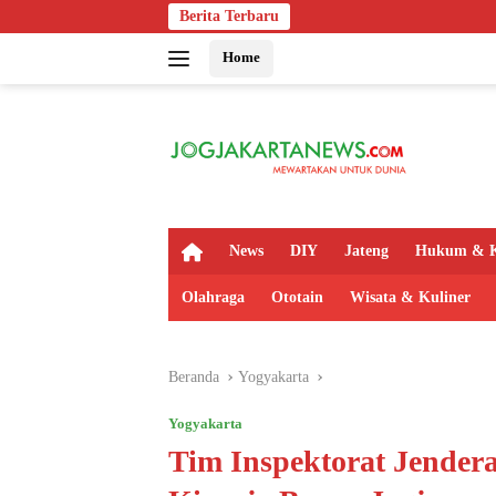
Langsung
Berita Terbaru
Bapas Yogyakar
ke
Home
konten
H
News
DIY
Jateng
Hukum & K
o
m
Olahraga
Ototain
Wisata & Kuliner
e
Beranda
Yogyakarta
Yogyakarta
Tim Inspektorat Jende