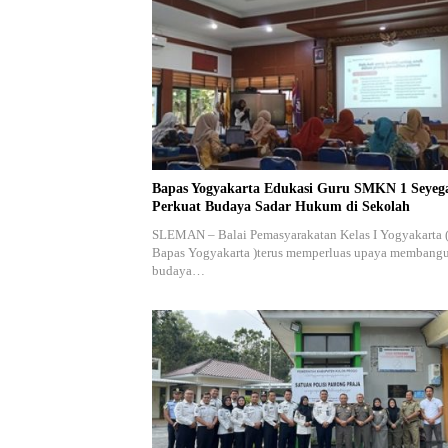
Bapas Yogyakarta Edukasi Guru SMKN 1 Seyeg
Perkuat Budaya Sadar Hukum di Sekolah
SLEMAN – Balai Pemasyarakatan Kelas I Yogyakarta 
Bapas Yogyakarta )terus memperluas upaya membang
budaya…