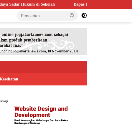
olah
Bapas Yogyakarta Perkuat Kolaborasi dengan Poltek Imip
Kesehatan