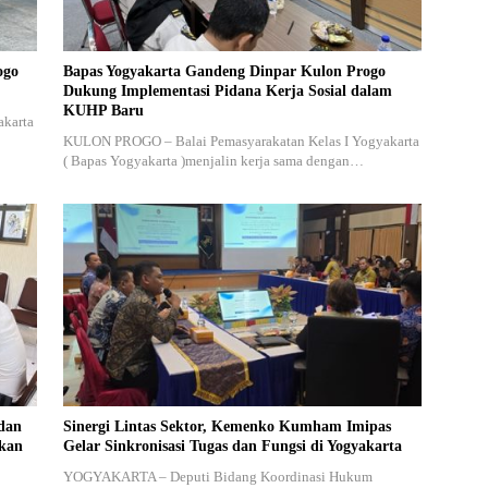
ogo
Bapas Yogyakarta Gandeng Dinpar Kulon Progo
Dukung Implementasi Pidana Kerja Sosial dalam
KUHP Baru
akarta
KULON PROGO – Balai Pemasyarakatan Kelas I Yogyakarta
( Bapas Yogyakarta )menjalin kerja sama dengan…
dan
Sinergi Lintas Sektor, Kemenko Kumham Imipas
akan
Gelar Sinkronisasi Tugas dan Fungsi di Yogyakarta
YOGYAKARTA – Deputi Bidang Koordinasi Hukum