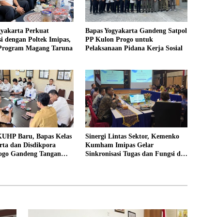
gyakarta Perkuat
Bapas Yogyakarta Gandeng Satpol
i dengan Poltek Imipas,
PP Kulon Progo untuk
 Program Magang Taruna
Pelaksanaan Pidana Kerja Sosial
UHP Baru, Bapas Kelas
Sinergi Lintas Sektor, Kemenko
rta dan Disdikpora
Kumham Imipas Gelar
ogo Gandeng Tangan
Sinkronisasi Tugas dan Fungsi di
Lokasi Pidana Kerja
Yogyakarta