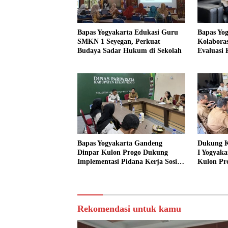
Bapas Yogyakarta Edukasi Guru
Bapas Yo
SMKN 1 Seyegan, Perkuat
Kolaboras
Budaya Sadar Hukum di Sekolah
Evaluasi
Bapas Yogyakarta Gandeng
Dukung K
Dinpar Kulon Progo Dukung
I Yogyaka
Implementasi Pidana Kerja Sosial
Kulon Pr
dalam KUHP Baru
Sediakan 
Sosial
Rekomendasi untuk kamu