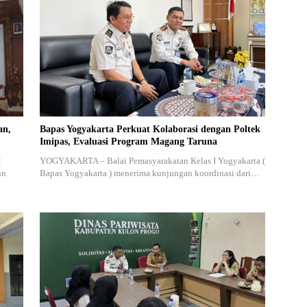
an,
Bapas Yogyakarta Perkuat Kolaborasi dengan Poltek
Imipas, Evaluasi Program Magang Taruna
(
YOGYAKARTA – Balai Pemasyarakatan Kelas I Yogyakarta (
un
Bapas Yogyakarta ) menerima kunjungan koordinasi dari…