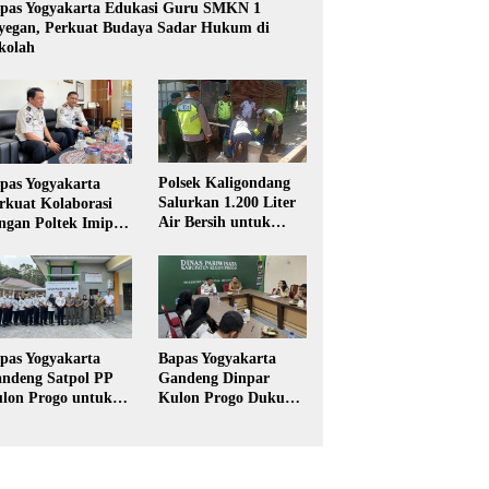
pas Yogyakarta Edukasi Guru SMKN 1
yegan, Perkuat Budaya Sadar Hukum di
kolah
Polsek Kaligondang
pas Yogyakarta
Salurkan 1.200 Liter
rkuat Kolaborasi
Air Bersih untuk
ngan Poltek Imipas,
Warga Terdampak
aluasi Program
Kekeringan di
gang Taruna
Purbalingga
pas Yogyakarta
Bapas Yogyakarta
ndeng Satpol PP
Gandeng Dinpar
lon Progo untuk
Kulon Progo Dukung
laksanaan Pidana
Implementasi Pidana
rja Sosial
Kerja Sosial dalam
KUHP Baru