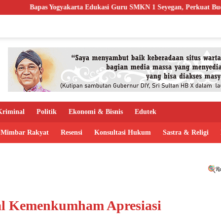
ta Edukasi Guru SMKN 1 Seyegan, Perkuat Budaya Sadar Hukum di Sek
riminal
Politik
Ekonomi & Bisnis
Edutek
Mimbar Rakyat
Resensi
Konsultasi Hukum
Sastra & Religi
ral Kemenkumham Apresiasi