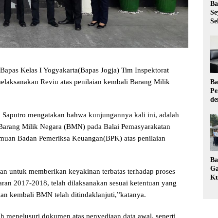
Ba
Se
Se
Bapas Kelas I Yogyakarta(Bapas Jogja) Tim Inspektorat
aksanakan Reviu atas penilaian kembali Barang Milik
Ba
Pe
de
Ev
o Saputro mengatakan bahwa kunjungannya kali ini, adalah
Ma
i Barang Milik Negara (BMN) pada Balai Pemasyarakatan
temuan Badan Pemeriksa Keuangan(BPK) atas penilaian
Ba
Ga
uan untuk memberikan keyakinan terbatas terhadap proses
Ku
ran 2017-2018, telah dilaksanakan sesuai ketentuan yang
Pe
ian kembali BMN telah ditindaklanjuti,”katanya.
Ke
h menelusuri dokumen atas penyediaan data awal, seperti