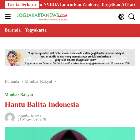
Langsung
, Nokia, dan NVIDIA Luncurkan Zankore, Targetkan AI Factory 1 GW
Berita Terbaru
ke
konten
Beranda
Yogyakarta
Beranda
Mimbar Rakyat
Mimbar Rakyat
Hantu Balita Indonesia
Jogjakartanews
11 November 2019