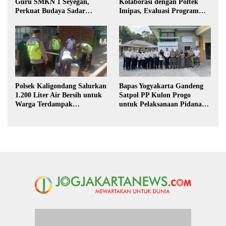
Guru SMKN 1 Seyegan,
Kolaborasi dengan Poltek
Perkuat Budaya Sadar
Imipas, Evaluasi Program
Hukum di Sekolah
Magang Taruna
Polsek Kaligondang Salurkan
Bapas Yogyakarta Gandeng
1.200 Liter Air Bersih untuk
Satpol PP Kulon Progo
Warga Terdampak
untuk Pelaksanaan Pidana
Kekeringan di Purbalingga
Kerja Sosial