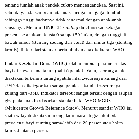
tentang jumlah anak pendek cukup mencengangkan. Saat ini,
setidaknya ada sembilan juta anak mengalami gagal tumbuh
sehingga tinggi badannya tidak senormal dengan anak-anak
seusianya. Menurut UNICEF,
stunting
didefinisikan sebagai
persentase anak-anak usia 0 sampai 59 bulan, dengan tinggi di
bawah minus (stunting sedang dan berat) dan minus tiga (stunting
kronis) diukur dari standar pertumbuhan anak keluaran WHO.
Badan Kesehatan Dunia (WHO) telah membuat parameter atas
bayi di bawah lima tahun (balita) pendek. Yaitu, seorang anak
diaktakan terkena stunting apabila nilai z-scorenya kurang dari
-2SD dan dikategorikan sangat pendek jika nilai z-scorenya
kurang dari -3SD. Indikator tersebut sangat terkait dengan asupan
gizi pada anak berdasarkan standar baku WHO-MGRS
(Multicentre Growth Reference Study). Menurut standar WHO ini,
suatu wilayah dikatakan mengalami masalah gizi akut bila
prevalensi bayi stunting sama/lebih dari 20 persen atau balita
kurus di atas 5 persen.