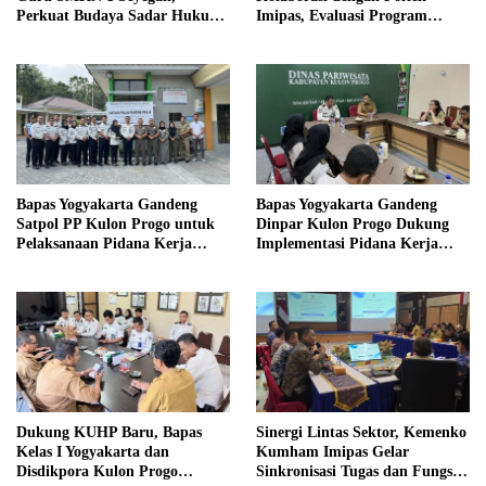
Perkuat Budaya Sadar Hukum
Imipas, Evaluasi Program
di Sekolah
Magang Taruna
Bapas Yogyakarta Gandeng
Bapas Yogyakarta Gandeng
Satpol PP Kulon Progo untuk
Dinpar Kulon Progo Dukung
Pelaksanaan Pidana Kerja
Implementasi Pidana Kerja
Sosial
Sosial dalam KUHP Baru
Dukung KUHP Baru, Bapas
Sinergi Lintas Sektor, Kemenko
Kelas I Yogyakarta dan
Kumham Imipas Gelar
Disdikpora Kulon Progo
Sinkronisasi Tugas dan Fungsi