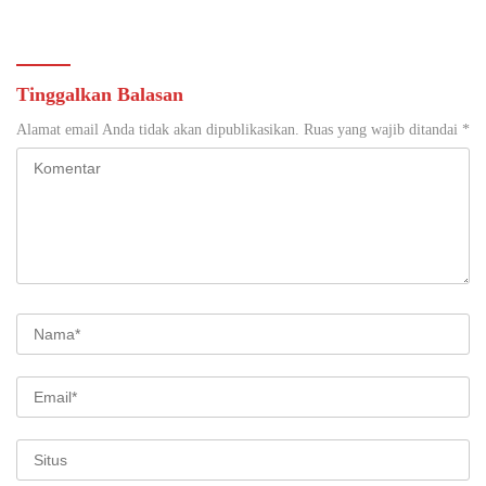
Gandeng Tangan Sediakan
di Yogyakarta
Lokasi Pidana Kerja Sosial
Tinggalkan Balasan
Alamat email Anda tidak akan dipublikasikan.
Ruas yang wajib ditandai
*