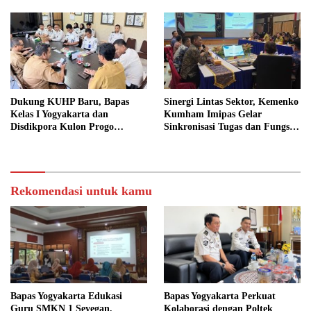
Dukung KUHP Baru, Bapas
Sinergi Lintas Sektor, Kemenko
Kelas I Yogyakarta dan
Kumham Imipas Gelar
Disdikpora Kulon Progo
Sinkronisasi Tugas dan Fungsi
Gandeng Tangan Sediakan
di Yogyakarta
Lokasi Pidana Kerja Sosial
Rekomendasi untuk kamu
Bapas Yogyakarta Edukasi
Bapas Yogyakarta Perkuat
Guru SMKN 1 Seyegan,
Kolaborasi dengan Poltek