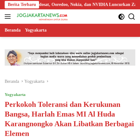
Langsung
Berita Terbaru
Indosat, Ooredoo, Nokia, dan NVIDIA Luncurkan Zankore, Targe
ke
konten
Beranda
Yogyakarta
Beranda
Yogyakarta
Yogyakarta
Perkokoh Toleransi dan Kerukunan
Bangsa, Harlah Emas MI Al Huda
Karangnongko Akan Libatkan Berbagai
Elemen