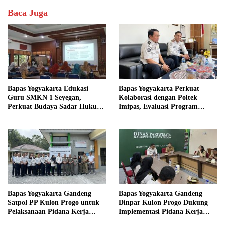
Baca Juga
Bapas Yogyakarta Edukasi
Bapas Yogyakarta Perkuat
Guru SMKN 1 Seyegan,
Kolaborasi dengan Poltek
Perkuat Budaya Sadar Hukum
Imipas, Evaluasi Program
di Sekolah
Magang Taruna
Bapas Yogyakarta Gandeng
Bapas Yogyakarta Gandeng
Satpol PP Kulon Progo untuk
Dinpar Kulon Progo Dukung
Pelaksanaan Pidana Kerja
Implementasi Pidana Kerja
Sosial
Sosial dalam KUHP Baru