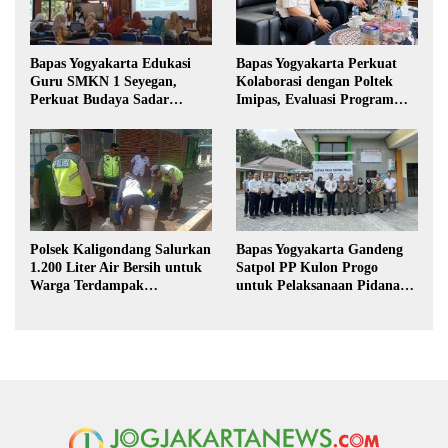
Bapas Yogyakarta Edukasi
Bapas Yogyakarta Perkuat
Guru SMKN 1 Seyegan,
Kolaborasi dengan Poltek
Perkuat Budaya Sadar
Imipas, Evaluasi Program
Hukum di Sekolah
Magang Taruna
Polsek Kaligondang Salurkan
Bapas Yogyakarta Gandeng
1.200 Liter Air Bersih untuk
Satpol PP Kulon Progo
Warga Terdampak
untuk Pelaksanaan Pidana
Kekeringan di Purbalingga
Kerja Sosial