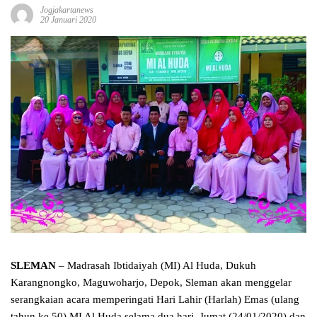
Jogjakartanews
20 Januari 2020
SLEMAN
– Madrasah Ibtidaiyah (MI) Al Huda, Dukuh
Karangnongko, Maguwoharjo, Depok, Sleman akan menggelar
serangkaian acara memperingati Hari Lahir (Harlah) Emas (ulang
tahun ke 50) MI Al Huda selama dua hari, Jumat (24/01/2020) dan