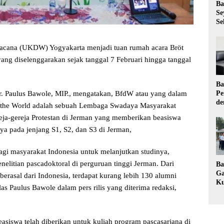
Ba
Se
Se
Wacana (UKDW) Yogyakarta menjadi tuan rumah acara Bröt
ang diselenggarakan sejak tanggal 7 Februari hingga tanggal
Ba
Pe
r. Paulus Bawole, MIP., mengatakan, BfdW atau yang dalam
de
r the World adalah sebuah Lembaga Swadaya Masyarakat
Ev
a-gereja Protestan di Jerman yang memberikan beasiswa
Ma
ya pada jenjang S1, S2, dan S3 di Jerman,
agi masyarakat Indonesia untuk melanjutkan studinya,
elitian pascadoktoral di perguruan tinggi Jerman. Dari
Ba
Ga
erasal dari Indonesia, terdapat kurang lebih 130 alumni
Ku
s Paulus Bawole dalam pers rilis yang diterima redaksi,
Pe
Ke
beasiswa telah diberikan untuk kuliah program pascasarjana di