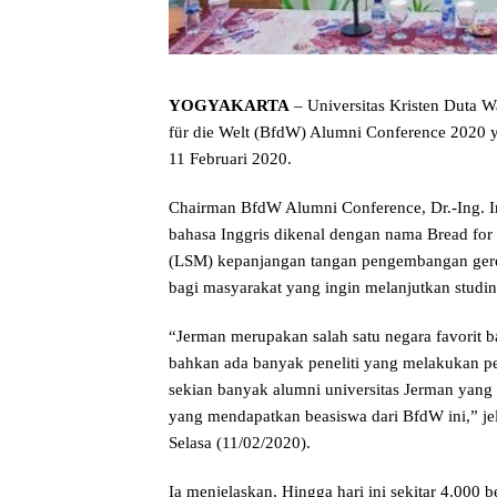
YOGYAKARTA
– Universitas Kristen Duta 
für die Welt (BfdW) Alumni Conference 2020 y
11 Februari 2020.
Chairman BfdW Alumni Conference, Dr.-Ing. I
bahasa Inggris dikenal dengan nama Bread fo
(LSM) kepanjangan tangan pengembangan gerej
bagi masyarakat yang ingin melanjutkan studin
“Jerman merupakan salah satu negara favorit b
bahkan ada banyak peneliti yang melakukan pen
sekian banyak alumni universitas Jerman yang b
yang mendapatkan beasiswa dari BfdW ini,” jela
Selasa (11/02/2020).
Ia menjelaskan, Hingga hari ini sekitar 4.000 