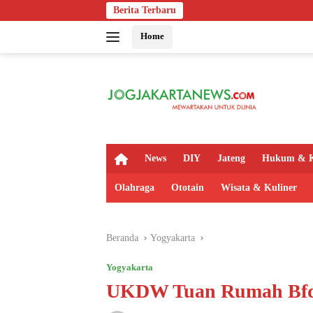
Langsung
Berita Terbaru
Bapas Yogyakar
ke
Home
konten
H
News
DIY
Jateng
Hukum & K
o
m
Olahraga
Ototain
Wisata & Kuliner
e
Beranda
Yogyakarta
Yogyakarta
UKDW Tuan Rumah BfdW