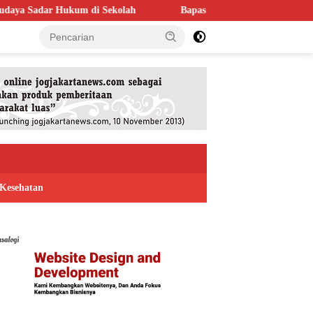
olah
Bapas Yogyakarta Perkuat Kolaborasi dengan Poltek Imip
Kesehatan