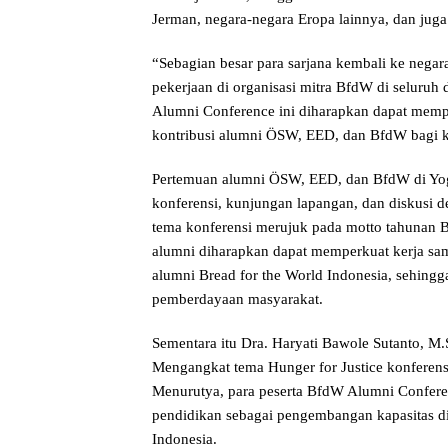
Jerman, negara-negara Eropa lainnya, dan juga 
“Sebagian besar para sarjana kembali ke nega
pekerjaan di organisasi mitra BfdW di seluru
Alumni Conference ini diharapkan dapat memp
kontribusi alumni ÖSW, EED, dan BfdW bagi ke
Pertemuan alumni ÖSW, EED, dan BfdW di Yogy
konferensi, kunjungan lapangan, dan diskusi d
tema konferensi merujuk pada motto tahunan B
alumni diharapkan dapat memperkuat kerja sa
alumni Bread for the World Indonesia, sehingg
pemberdayaan masyarakat.
Sementara itu Dra. Haryati Bawole Sutanto, 
Mengangkat tema Hunger for Justice konferens
Menurutya, para peserta BfdW Alumni Confer
pendidikan sebagai pengembangan kapasitas dir
Indonesia.