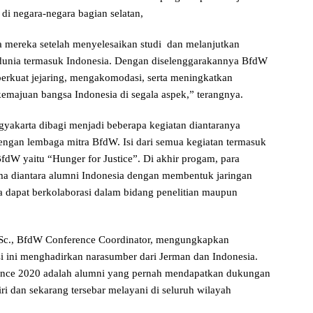
di negara-negara bagian selatan,
ra mereka setelah menyelesaikan studi dan melanjutkan
h dunia termasuk Indonesia. Dengan diselenggarakannya BfdW
erkuat jejaring, mengakomodasi, serta meningkatkan
majuan bangsa Indonesia di segala aspek,” terangnya.
akarta dibagi menjadi beberapa kegiatan diantaranya
engan lembaga mitra BfdW. Isi dari semua kegiatan termasuk
fdW yaitu “Hunger for Justice”. Di akhir progam, para
ma diantara alumni Indonesia dengan membentuk jaringan
a dapat berkolaborasi dalam bidang penelitian maupun
M.Sc., BfdW Conference Coordinator, mengungkapkan
i ini menghadirkan narasumber dari Jerman dan Indonesia.
ence 2020 adalah alumni yang pernah mendapatkan dukungan
i dan sekarang tersebar melayani di seluruh wilayah