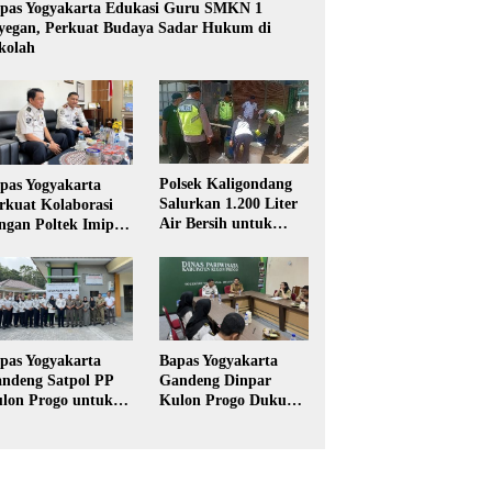
pas Yogyakarta Edukasi Guru SMKN 1
yegan, Perkuat Budaya Sadar Hukum di
kolah
Polsek Kaligondang
pas Yogyakarta
Salurkan 1.200 Liter
rkuat Kolaborasi
Air Bersih untuk
ngan Poltek Imipas,
Warga Terdampak
aluasi Program
Kekeringan di
gang Taruna
Purbalingga
pas Yogyakarta
Bapas Yogyakarta
ndeng Satpol PP
Gandeng Dinpar
lon Progo untuk
Kulon Progo Dukung
laksanaan Pidana
Implementasi Pidana
rja Sosial
Kerja Sosial dalam
KUHP Baru