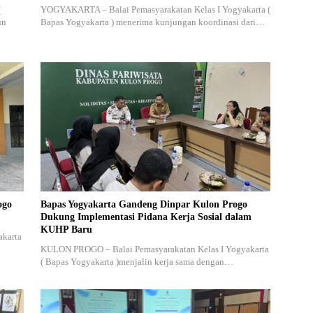
(
YOGYAKARTA – Balai Pemasyarakatan Kelas I Yogyakarta (
un
Bapas Yogyakarta ) menerima kunjungan koordinasi dari…
ogo
Bapas Yogyakarta Gandeng Dinpar Kulon Progo
Dukung Implementasi Pidana Kerja Sosial dalam
KUHP Baru
akarta
KULON PROGO – Balai Pemasyarakatan Kelas I Yogyakarta
( Bapas Yogyakarta )menjalin kerja sama dengan…