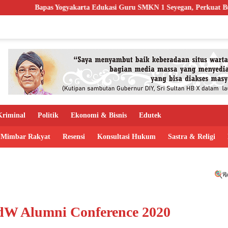
ta Edukasi Guru SMKN 1 Seyegan, Perkuat Budaya Sadar Hukum di Sek
riminal
Politik
Ekonomi & Bisnis
Edutek
Mimbar Rakyat
Resensi
Konsultasi Hukum
Sastra & Religi
 Alumni Conference 2020