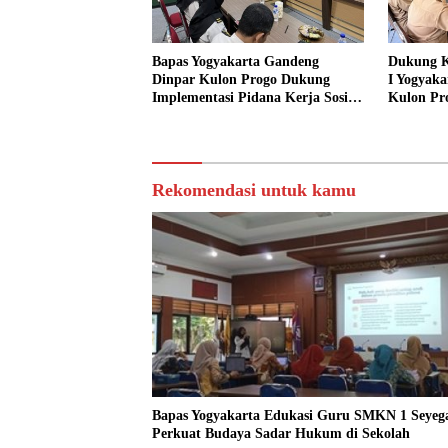
Bapas Yogyakarta Gandeng
Dukung K
Dinpar Kulon Progo Dukung
I Yogyaka
Implementasi Pidana Kerja Sosial
Kulon Pr
dalam KUHP Baru
Sediakan 
Sosial
Rekomendasi untuk kamu
Bapas Yogyakarta Edukasi Guru SMKN 1 Seyeg
Perkuat Budaya Sadar Hukum di Sekolah