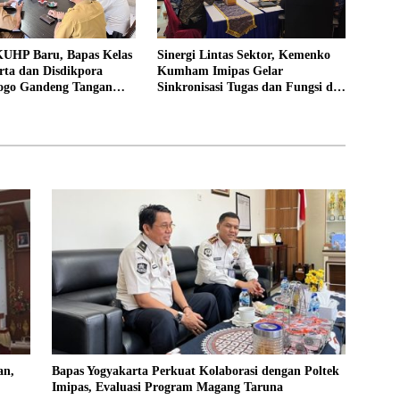
UHP Baru, Bapas Kelas
Sinergi Lintas Sektor, Kemenko
rta dan Disdikpora
Kumham Imipas Gelar
ogo Gandeng Tangan
Sinkronisasi Tugas dan Fungsi di
Lokasi Pidana Kerja
Yogyakarta
an,
Bapas Yogyakarta Perkuat Kolaborasi dengan Poltek
Imipas, Evaluasi Program Magang Taruna