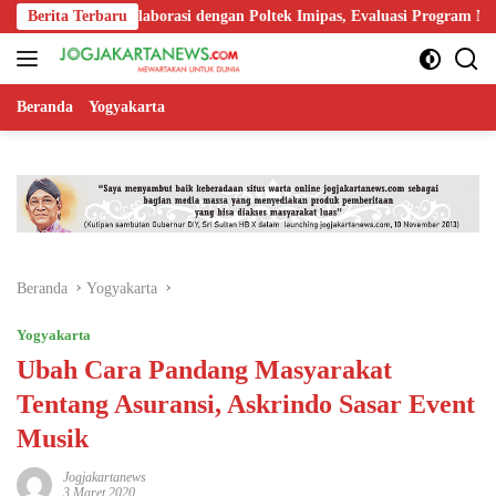
Langsung
rkuat Kolaborasi dengan Poltek Imipas, Evaluasi Program Magang Taru
Berita Terbaru
ke
konten
Beranda
Yogyakarta
Beranda
Yogyakarta
Yogyakarta
Ubah Cara Pandang Masyarakat
Tentang Asuransi, Askrindo Sasar Event
Musik
Jogjakartanews
3 Maret 2020