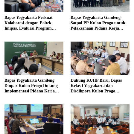
Bapas Yogyakarta Perkuat
Bapas Yogyakarta Gandeng
Kolaborasi dengan Poltek
Satpol PP Kulon Progo untuk
Imipas, Evaluasi Program
Pelaksanaan Pidana Kerja
Magang Taruna
Sosial
Bapas Yogyakarta Gandeng
Dukung KUHP Baru, Bapas
Dinpar Kulon Progo Dukung
Kelas I Yogyakarta dan
Implementasi Pidana Kerja
Disdikpora Kulon Progo
Sosial dalam KUHP Baru
Gandeng Tangan Sediakan
Lokasi Pidana Kerja Sosial