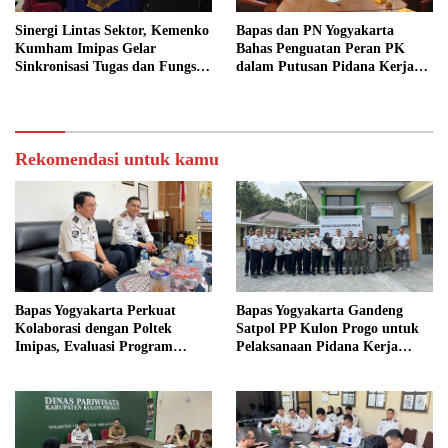
Sinergi Lintas Sektor, Kemenko
Bapas dan PN Yogyakarta
Kumham Imipas Gelar
Bahas Penguatan Peran PK
Sinkronisasi Tugas dan Fungsi
dalam Putusan Pidana Kerja
di Yogyakarta
Sosial
Rekomendasi untuk kamu
Bapas Yogyakarta Perkuat
Bapas Yogyakarta Gandeng
Kolaborasi dengan Poltek
Satpol PP Kulon Progo untuk
Imipas, Evaluasi Program
Pelaksanaan Pidana Kerja
Magang Taruna
Sosial