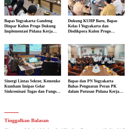
Bapas Yogyakarta Gandeng
Dukung KUHP Baru, Bapas
Dinpar Kulon Progo Dukung
Kelas I Yogyakarta dan
Implementasi Pidana Kerja
Disdikpora Kulon Progo
Sosial dalam KUHP Baru
Gandeng Tangan Sediakan
Lokasi Pidana Kerja Sosial
Sinergi Lintas Sektor, Kemenko
Bapas dan PN Yogyakarta
Kumham Imipas Gelar
Bahas Penguatan Peran PK
Sinkronisasi Tugas dan Fungsi
dalam Putusan Pidana Kerja
di Yogyakarta
Sosial
Tinggalkan Balasan