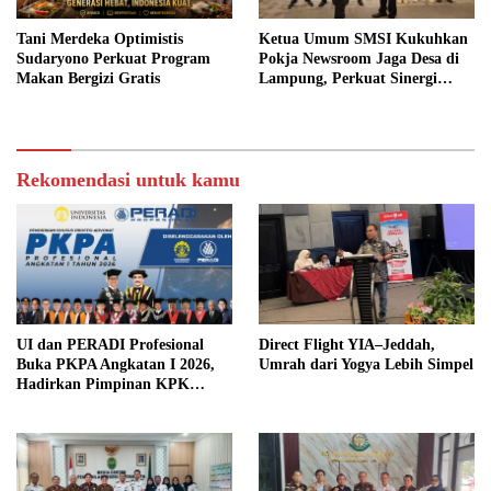
Tani Merdeka Optimistis
Ketua Umum SMSI Kukuhkan
Sudaryono Perkuat Program
Pokja Newsroom Jaga Desa di
Makan Bergizi Gratis
Lampung, Perkuat Sinergi
Kawal Tata Kelola
Pemerintahan Desa
Rekomendasi untuk kamu
UI dan PERADI Profesional
Direct Flight YIA–Jeddah,
Buka PKPA Angkatan I 2026,
Umrah dari Yogya Lebih Simpel
Hadirkan Pimpinan KPK
hingga Wakil Jaksa Agung
sebagai Pengajar