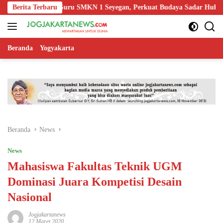
Langsung
Edukasi Guru SMKN 1 Seyegan, Perkuat Budaya Sadar Hukum di Sekola
Berita Terbaru
ke
konten
Beranda
Yogyakarta
Beranda
News
News
Mahasiswa Fakultas Teknik UGM
Dominasi Juara Kompetisi Desain
Nasional
Jogjakartanews
12 Maret 2020