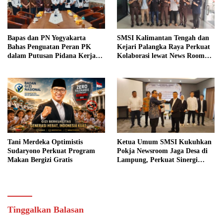
Bapas dan PN Yogyakarta
SMSI Kalimantan Tengah dan
Bahas Penguatan Peran PK
Kejari Palangka Raya Perkuat
dalam Putusan Pidana Kerja
Kolaborasi lewat News Room
Sosial
Jaga Desa
Tani Merdeka Optimistis
Ketua Umum SMSI Kukuhkan
Sudaryono Perkuat Program
Pokja Newsroom Jaga Desa di
Makan Bergizi Gratis
Lampung, Perkuat Sinergi
Kawal Tata Kelola
Pemerintahan Desa
Tinggalkan Balasan