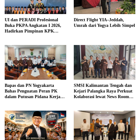
UI dan PERADI Profesional
Direct Flight YIA–Jeddah,
Buka PKPA Angkatan I 2026,
Umrah dari Yogya Lebih Simpel
Hadirkan Pimpinan KPK
hingga Wakil Jaksa Agung
sebagai Pengajar
Bapas dan PN Yogyakarta
SMSI Kalimantan Tengah dan
Bahas Penguatan Peran PK
Kejari Palangka Raya Perkuat
dalam Putusan Pidana Kerja
Kolaborasi lewat News Room
Sosial
Jaga Desa