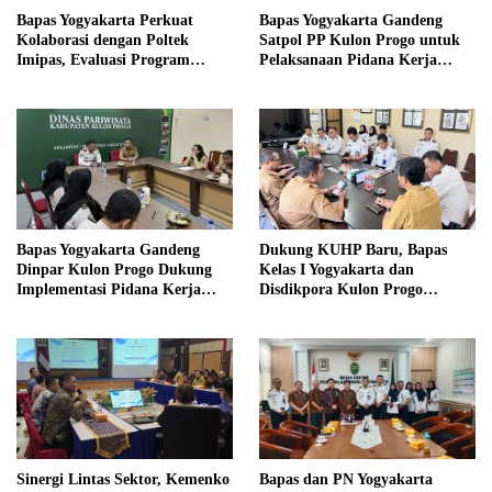
Bapas Yogyakarta Perkuat
Bapas Yogyakarta Gandeng
Kolaborasi dengan Poltek
Satpol PP Kulon Progo untuk
Imipas, Evaluasi Program
Pelaksanaan Pidana Kerja
Magang Taruna
Sosial
Bapas Yogyakarta Gandeng
Dukung KUHP Baru, Bapas
Dinpar Kulon Progo Dukung
Kelas I Yogyakarta dan
Implementasi Pidana Kerja
Disdikpora Kulon Progo
Sosial dalam KUHP Baru
Gandeng Tangan Sediakan
Lokasi Pidana Kerja Sosial
Sinergi Lintas Sektor, Kemenko
Bapas dan PN Yogyakarta