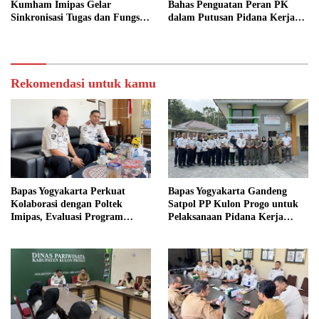
Kumham Imipas Gelar
Bahas Penguatan Peran PK
Sinkronisasi Tugas dan Fungsi
dalam Putusan Pidana Kerja
di Yogyakarta
Sosial
Rekomendasi untuk kamu
Bapas Yogyakarta Perkuat
Bapas Yogyakarta Gandeng
Kolaborasi dengan Poltek
Satpol PP Kulon Progo untuk
Imipas, Evaluasi Program
Pelaksanaan Pidana Kerja
Magang Taruna
Sosial