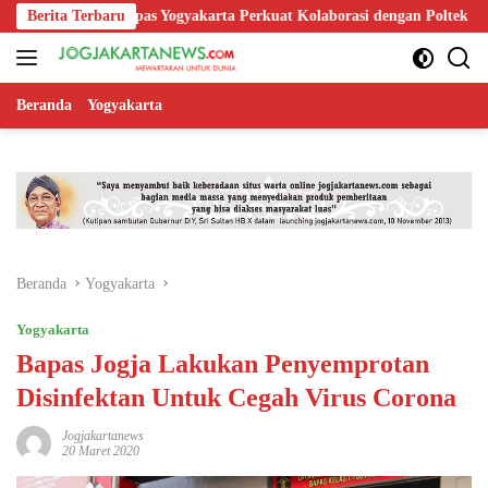
Langsung
Berita Terbaru
Bapas Yogyakarta Perkuat Kolaborasi dengan Poltek Imipas, Eva
ke
konten
Beranda
Yogyakarta
Beranda
Yogyakarta
Yogyakarta
Bapas Jogja Lakukan Penyemprotan
Disinfektan Untuk Cegah Virus Corona
Jogjakartanews
20 Maret 2020