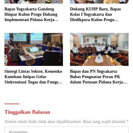
Bapas Yogyakarta Gandeng
Dukung KUHP Baru, Bapas
Dinpar Kulon Progo Dukung
Kelas I Yogyakarta dan
Implementasi Pidana Kerja
Disdikpora Kulon Progo
Sosial dalam KUHP Baru
Gandeng Tangan Sediakan
Lokasi Pidana Kerja Sosial
Sinergi Lintas Sektor, Kemenko
Bapas dan PN Yogyakarta
Kumham Imipas Gelar
Bahas Penguatan Peran PK
Sinkronisasi Tugas dan Fungsi
dalam Putusan Pidana Kerja
di Yogyakarta
Sosial
Tinggalkan Balasan
Alamat email Anda tidak akan dipublikasikan.
Ruas yang wajib ditandai
*