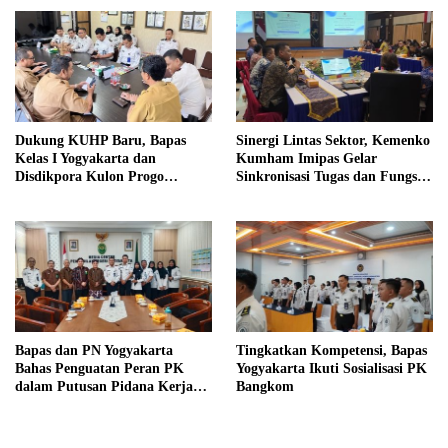
Dukung KUHP Baru, Bapas
Sinergi Lintas Sektor, Kemenko
Kelas I Yogyakarta dan
Kumham Imipas Gelar
Disdikpora Kulon Progo
Sinkronisasi Tugas dan Fungsi
Gandeng Tangan Sediakan
di Yogyakarta
Lokasi Pidana Kerja Sosial
Bapas dan PN Yogyakarta
Tingkatkan Kompetensi, Bapas
Bahas Penguatan Peran PK
Yogyakarta Ikuti Sosialisasi PK
dalam Putusan Pidana Kerja
Bangkom
Sosial