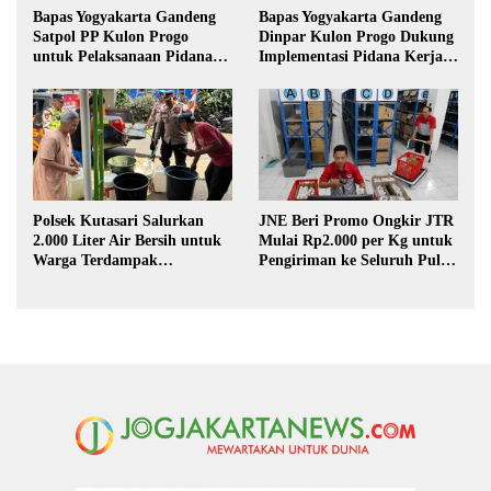
Bapas Yogyakarta Gandeng
Bapas Yogyakarta Gandeng
Satpol PP Kulon Progo
Dinpar Kulon Progo Dukung
untuk Pelaksanaan Pidana
Implementasi Pidana Kerja
Kerja Sosial
Sosial dalam KUHP Baru
Polsek Kutasari Salurkan
JNE Beri Promo Ongkir JTR
2.000 Liter Air Bersih untuk
Mulai Rp2.000 per Kg untuk
Warga Terdampak
Pengiriman ke Seluruh Pulau
Kekeringan di Purbalingga
Jawa