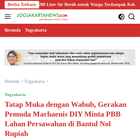
Langsung
urkan 1.200 Liter Air Bersih untuk Warga Terdampak Kekeringan di Pur
Berita Terbaru
ke
konten
Beranda
Yogyakarta
Beranda
Yogyakarta
Yogyakarta
Tatap Muka dengan Wabub, Gerakan
Pemuda Marhaenis DIY Minta PBB
Lahan Persawahan di Bantul Nol
Rupiah