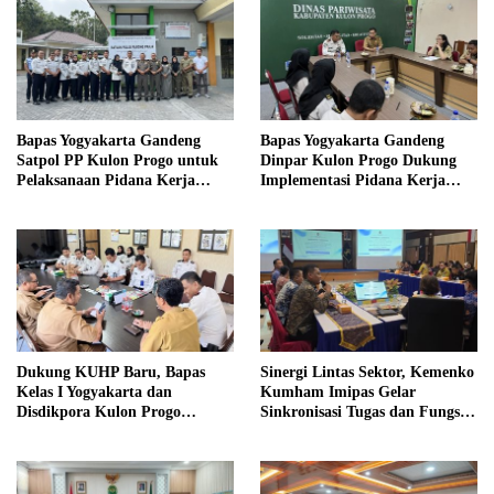
Bapas Yogyakarta Gandeng
Bapas Yogyakarta Gandeng
Satpol PP Kulon Progo untuk
Dinpar Kulon Progo Dukung
Pelaksanaan Pidana Kerja
Implementasi Pidana Kerja
Sosial
Sosial dalam KUHP Baru
Dukung KUHP Baru, Bapas
Sinergi Lintas Sektor, Kemenko
Kelas I Yogyakarta dan
Kumham Imipas Gelar
Disdikpora Kulon Progo
Sinkronisasi Tugas dan Fungsi
Gandeng Tangan Sediakan
di Yogyakarta
Lokasi Pidana Kerja Sosial