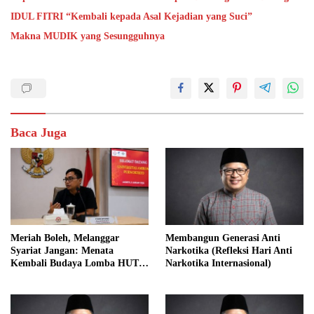
IDUL FITRI “Kembali kepada Asal Kejadian yang Suci”
Makna MUDIK yang Sesungguhnya
Baca Juga
Meriah Boleh, Melanggar
Membangun Generasi Anti
Syariat Jangan: Menata
Narkotika (Refleksi Hari Anti
Kembali Budaya Lomba HUT
Narkotika Internasional)
RI dalam Perspektif Islam