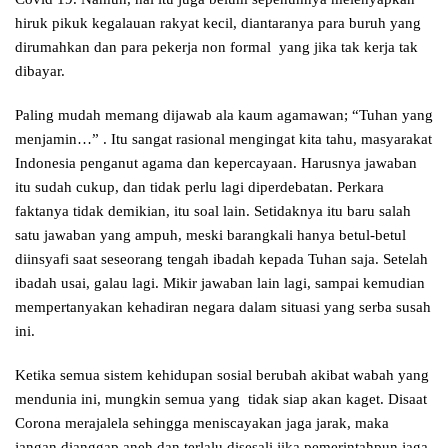
hiruk pikuk kegalauan rakyat kecil, diantaranya para buruh yang
dirumahkan dan para pekerja non formal yang jika tak kerja tak
dibayar.
Paling mudah memang dijawab ala kaum agamawan; “Tuhan yang
menjamin…” . Itu sangat rasional mengingat kita tahu, masyarakat
Indonesia penganut agama dan kepercayaan. Harusnya jawaban
itu sudah cukup, dan tidak perlu lagi diperdebatan. Perkara
faktanya tidak demikian, itu soal lain. Setidaknya itu baru salah
satu jawaban yang ampuh, meski barangkali hanya betul-betul
diinsyafi saat seseorang tengah ibadah kepada Tuhan saja. Setelah
ibadah usai, galau lagi. Mikir jawaban lain lagi, sampai kemudian
mempertanyakan kehadiran negara dalam situasi yang serba susah
ini.
Ketika semua sistem kehidupan sosial berubah akibat wabah yang
mendunia ini, mungkin semua yang tidak siap akan kaget. Disaat
Corona merajalela sehingga meniscayakan jaga jarak, maka
jangan dianggap aneh dan terlalu disesali jika pemerintahpun jaga