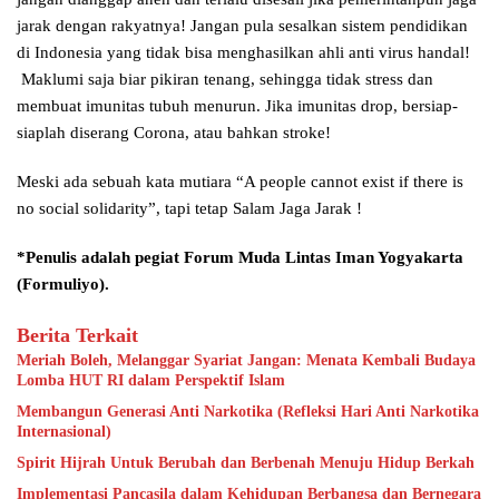
jarak dengan rakyatnya! Jangan pula sesalkan sistem pendidikan
di Indonesia yang tidak bisa menghasilkan ahli anti virus handal!
Maklumi saja biar pikiran tenang, sehingga tidak stress dan
membuat imunitas tubuh menurun. Jika imunitas drop, bersiap-
siaplah diserang Corona, atau bahkan stroke!
Meski ada sebuah kata mutiara “A people cannot exist if there is
no social solidarity”, tapi tetap Salam Jaga Jarak !
*Penulis adalah pegiat Forum Muda Lintas Iman Yogyakarta
(Formuliyo).
Berita Terkait
Meriah Boleh, Melanggar Syariat Jangan: Menata Kembali Budaya
Lomba HUT RI dalam Perspektif Islam
Membangun Generasi Anti Narkotika (Refleksi Hari Anti Narkotika
Internasional)
Spirit Hijrah Untuk Berubah dan Berbenah Menuju Hidup Berkah
Implementasi Pancasila dalam Kehidupan Berbangsa dan Bernegara