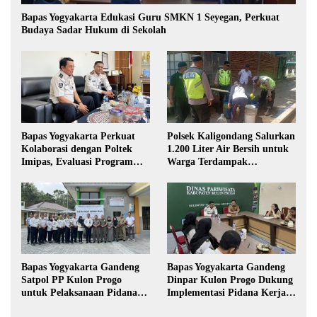
Bapas Yogyakarta Edukasi Guru SMKN 1 Seyegan, Perkuat
Budaya Sadar Hukum di Sekolah
Bapas Yogyakarta Perkuat
Polsek Kaligondang Salurkan
Kolaborasi dengan Poltek
1.200 Liter Air Bersih untuk
Imipas, Evaluasi Program
Warga Terdampak
Magang Taruna
Kekeringan di Purbalingga
Bapas Yogyakarta Gandeng
Bapas Yogyakarta Gandeng
Satpol PP Kulon Progo
Dinpar Kulon Progo Dukung
untuk Pelaksanaan Pidana
Implementasi Pidana Kerja
Kerja Sosial
Sosial dalam KUHP Baru