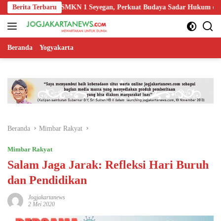
Langsung
asi Guru SMKN 1 Seyegan, Perkuat Budaya Sadar Hukum di Sekolah
Berita Terbaru
ke
konten
Beranda
Yogyakarta
Beranda
Mimbar Rakyat
Mimbar Rakyat
Salam Jaga Jarak: Refleksi Hari Buruh
dan Pendidikan
Jogjakartanews
2 Mei 2020